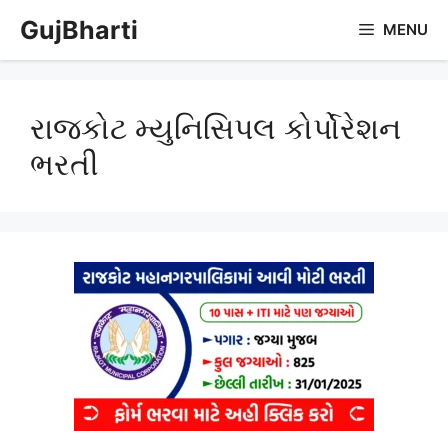
Skip
GujBharti
MENU
to
content
રાજકોટ મ્યુનિસિપલ કોર્પોરેશન
ભરતી