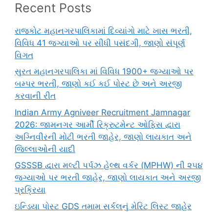
Recent Posts
રાજકોટ મહાનગરપાલિકામાં દિવ્યાંગો માટે ખાસ ભરતી,
વિવિધ 41 જગ્યાઓ પર સીધી પસંદગી, જાણો સંપૂર્ણ
વિગત
સુરત મહાનગરપાલિકા માં વિવિધ 1900+ જગ્યાઓ પર
બમ્પર ભરતી, જાણો કઈ કઈ પોસ્ટ છે અને અરજી
કરવાની રીત
Indian Army Agniveer Recruitment Jamnagar
2026: જામનગર આર્મી રિક્રુટમેન્ટ ઓફિસ દ્વારા
અગ્નિવીરની મોટી ભરતી જાહેર, જાણો લાયકાત અને
જિલ્લાઓની યાદી
GSSSB દ્વારા મલ્ટી પર્પઝ હેલ્થ વર્કર (MPHW) ની ૨૫૪
જગ્યાઓ પર ભરતી જાહેર, જાણો લાયકાત અને અરજી
પ્રક્રિયા
ઇન્ડિયા પોસ્ટ GDS તમામ સર્કલનું મેરિટ લિસ્ટ જાહેર