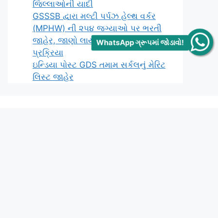
જિલ્લાઓની યાદી
GSSSB દ્વારા મલ્ટી પર્પઝ હેલ્થ વર્કર
(MPHW) ની ૨૫૪ જગ્યાઓ પર ભરતી
જાહેર, જાણો લાયકાત અને અરજી
WhatsApp ગ્રૂપમાં જોડાવો!
પ્રક્રિયા
ઇન્ડિયા પોસ્ટ GDS તમામ સર્કલનું મેરિટ
લિસ્ટ જાહેર