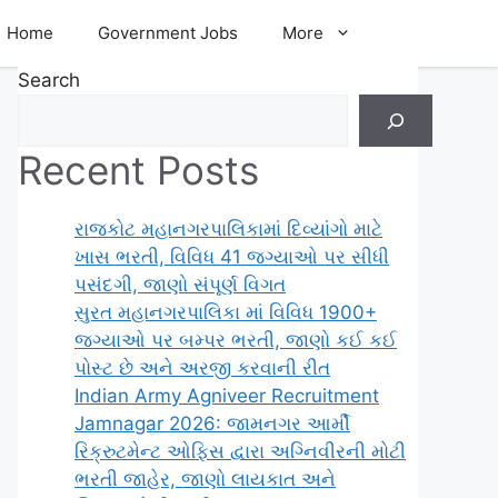
Home
Government Jobs
More
Search
Recent Posts
રાજકોટ મહાનગરપાલિકામાં દિવ્યાંગો માટે
ખાસ ભરતી, વિવિધ 41 જગ્યાઓ પર સીધી
પસંદગી, જાણો સંપૂર્ણ વિગત
સુરત મહાનગરપાલિકા માં વિવિધ 1900+
જગ્યાઓ પર બમ્પર ભરતી, જાણો કઈ કઈ
પોસ્ટ છે અને અરજી કરવાની રીત
Indian Army Agniveer Recruitment
Jamnagar 2026: જામનગર આર્મી
રિક્રુટમેન્ટ ઓફિસ દ્વારા અગ્નિવીરની મોટી
ભરતી જાહેર, જાણો લાયકાત અને