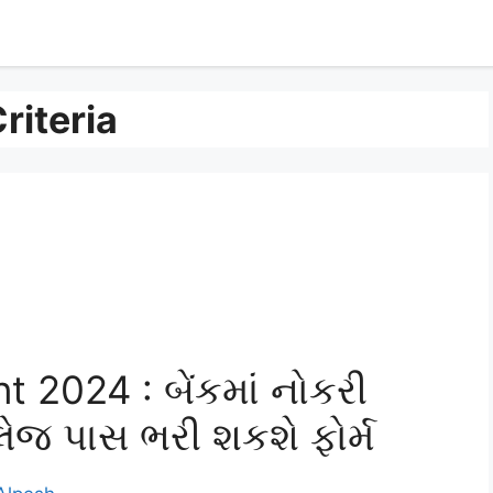
riteria
2024 : બેંકમાં નોકરી
લેજ પાસ ભરી શકશે ફોર્મ