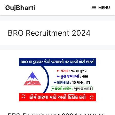
Skip
GujBharti
MENU
to
content
BRO Recruitment 2024