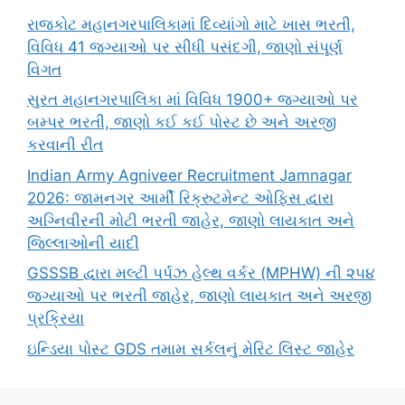
રાજકોટ મહાનગરપાલિકામાં દિવ્યાંગો માટે ખાસ ભરતી,
વિવિધ 41 જગ્યાઓ પર સીધી પસંદગી, જાણો સંપૂર્ણ
વિગત
સુરત મહાનગરપાલિકા માં વિવિધ 1900+ જગ્યાઓ પર
બમ્પર ભરતી, જાણો કઈ કઈ પોસ્ટ છે અને અરજી
કરવાની રીત
Indian Army Agniveer Recruitment Jamnagar
2026: જામનગર આર્મી રિક્રુટમેન્ટ ઓફિસ દ્વારા
અગ્નિવીરની મોટી ભરતી જાહેર, જાણો લાયકાત અને
જિલ્લાઓની યાદી
GSSSB દ્વારા મલ્ટી પર્પઝ હેલ્થ વર્કર (MPHW) ની ૨૫૪
જગ્યાઓ પર ભરતી જાહેર, જાણો લાયકાત અને અરજી
પ્રક્રિયા
ઇન્ડિયા પોસ્ટ GDS તમામ સર્કલનું મેરિટ લિસ્ટ જાહેર