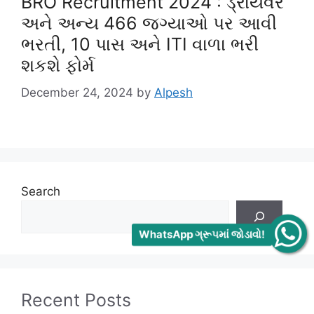
BRO Recruitment 2024 : ડ્રાયવર
અને અન્ય 466 જગ્યાઓ પર આવી
ભરતી, 10 પાસ અને ITI વાળા ભરી
શકશે ફોર્મ
December 24, 2024
by
Alpesh
Search
WhatsApp ગ્રૂપમાં જોડાવો!
Recent Posts