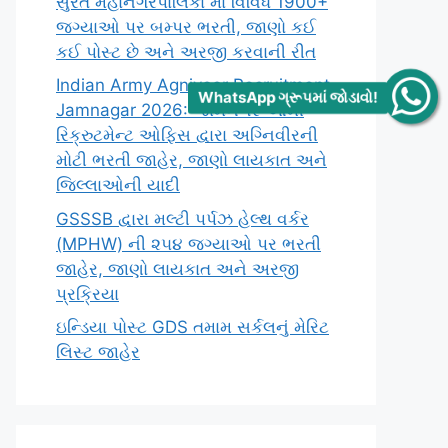
સુરત મહાનગરપાલિકા માં વિવિધ 1900+
જગ્યાઓ પર બમ્પર ભરતી, જાણો કઈ
કઈ પોસ્ટ છે અને અરજી કરવાની રીત
Indian Army Agniveer Recruitment
WhatsApp ગ્રૂપમાં જોડાવો!
Jamnagar 2026: જામનગર આર્મી
રિક્રુટમેન્ટ ઓફિસ દ્વારા અગ્નિવીરની
મોટી ભરતી જાહેર, જાણો લાયકાત અને
જિલ્લાઓની યાદી
GSSSB દ્વારા મલ્ટી પર્પઝ હેલ્થ વર્કર
(MPHW) ની ૨૫૪ જગ્યાઓ પર ભરતી
જાહેર, જાણો લાયકાત અને અરજી
પ્રક્રિયા
ઇન્ડિયા પોસ્ટ GDS તમામ સર્કલનું મેરિટ
લિસ્ટ જાહેર