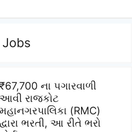
g Jobs
₹67,700 ના પગારવાળી
આવી રાજકોટ
મહાનગરપાલિકા (RMC)
દ્વારા ભરતી, આ રીતે ભરો