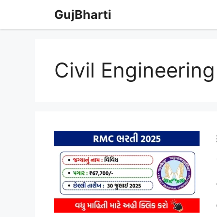
Skip
GujBharti
to
content
Civil Engineerin