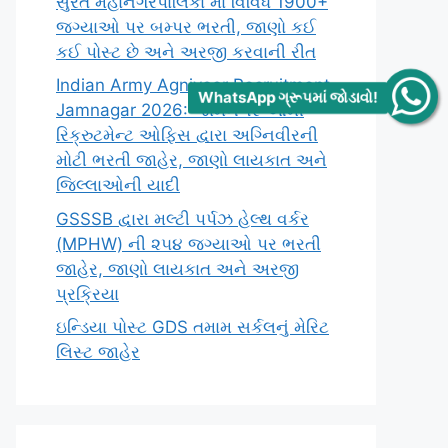
સુરત મહાનગરપાલિકા માં વિવિધ 1900+
જગ્યાઓ પર બમ્પર ભરતી, જાણો કઈ
કઈ પોસ્ટ છે અને અરજી કરવાની રીત
Indian Army Agniveer Recruitment
WhatsApp ગ્રૂપમાં જોડાવો!
Jamnagar 2026: જામનગર આર્મી
રિક્રુટમેન્ટ ઓફિસ દ્વારા અગ્નિવીરની
મોટી ભરતી જાહેર, જાણો લાયકાત અને
જિલ્લાઓની યાદી
GSSSB દ્વારા મલ્ટી પર્પઝ હેલ્થ વર્કર
(MPHW) ની ૨૫૪ જગ્યાઓ પર ભરતી
જાહેર, જાણો લાયકાત અને અરજી
પ્રક્રિયા
ઇન્ડિયા પોસ્ટ GDS તમામ સર્કલનું મેરિટ
લિસ્ટ જાહેર