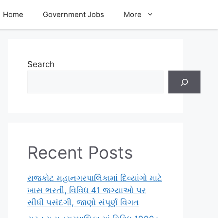
Home
Government Jobs
More
Search
Recent Posts
રાજકોટ મહાનગરપાલિકામાં દિવ્યાંગો માટે
ખાસ ભરતી, વિવિધ 41 જગ્યાઓ પર
સીધી પસંદગી, જાણો સંપૂર્ણ વિગત