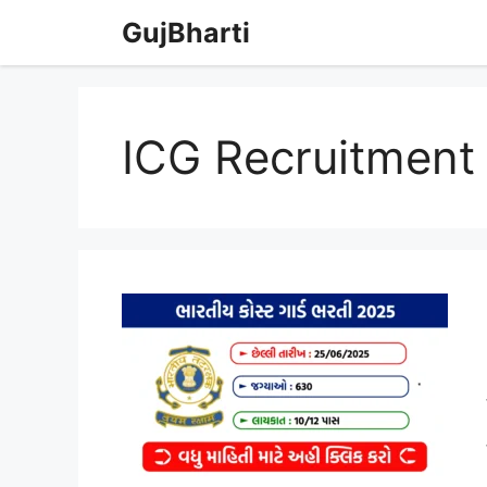
Skip
GujBharti
to
content
ICG Recruitment