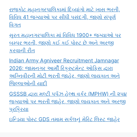
રાજકોટ મહાનગરપાલિકામાં દિવ્યાંગો માટે ખાસ ભરતી,
વિવિધ 41 જગ્યાઓ પર સીધી પસંદગી, જાણો સંપૂર્ણ
વિગત
સુરત મહાનગરપાલિકા માં વિવિધ 1900+ જગ્યાઓ પર
બમ્પર ભરતી, જાણો કઈ કઈ પોસ્ટ છે અને અરજી
કરવાની રીત
Indian Army Agniveer Recruitment Jamnagar
2026: જામનગર આર્મી રિક્રુટમેન્ટ ઓફિસ દ્વારા
અગ્નિવીરની મોટી ભરતી જાહેર, જાણો લાયકાત અને
જિલ્લાઓની યાદી
GSSSB દ્વારા મલ્ટી પર્પઝ હેલ્થ વર્કર (MPHW) ની ૨૫૪
જગ્યાઓ પર ભરતી જાહેર, જાણો લાયકાત અને અરજી
પ્રક્રિયા
ઇન્ડિયા પોસ્ટ GDS તમામ સર્કલનું મેરિટ લિસ્ટ જાહેર