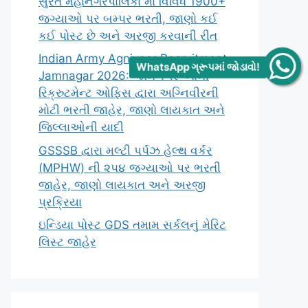
સુરત મહાનગરપાલિકા માં વિવિધ 1900+
જગ્યાઓ પર બમ્પર ભરતી, જાણો કઈ
કઈ પોસ્ટ છે અને અરજી કરવાની રીત
Indian Army Agniveer Recruitment
WhatsApp ગ્રૂપમાં જોડાવો!
Jamnagar 2026: જામનગર આર્મી
રિક્રુટમેન્ટ ઓફિસ દ્વારા અગ્નિવીરની
મોટી ભરતી જાહેર, જાણો લાયકાત અને
જિલ્લાઓની યાદી
GSSSB દ્વારા મલ્ટી પર્પઝ હેલ્થ વર્કર
(MPHW) ની ૨૫૪ જગ્યાઓ પર ભરતી
જાહેર, જાણો લાયકાત અને અરજી
પ્રક્રિયા
ઇન્ડિયા પોસ્ટ GDS તમામ સર્કલનું મેરિટ
લિસ્ટ જાહેર