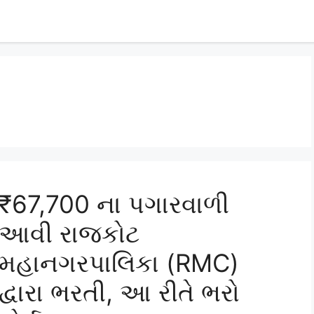
₹67,700 ના પગારવાળી
આવી રાજકોટ
મહાનગરપાલિકા (RMC)
દ્વારા ભરતી, આ રીતે ભરો