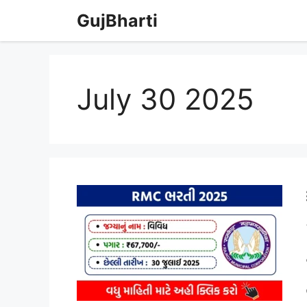
Skip
GujBharti
to
content
July 30 2025