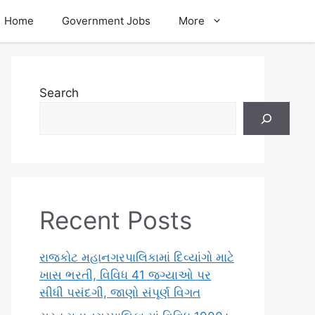
Home
Government Jobs
More
Search
Recent Posts
રાજકોટ મહાનગરપાલિકામાં દિવ્યાંગો માટે
ખાસ ભરતી, વિવિધ 41 જગ્યાઓ પર
સીધી પસંદગી, જાણો સંપૂર્ણ વિગત