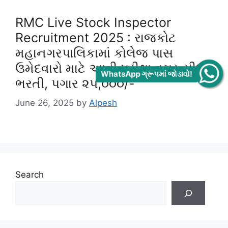
RMC Live Stock Inspector
Recruitment 2025 : રાજકોટ
મહાનગરપાલિકામાં કોલેજ પાસ
ઉમેદવારો માટે આવી પરીક્ષા વગર સીધી
WhatsApp ગ્રૂપમાં જોડાવો!
ભરતી, પગાર ૨૫,૦૦૦/-
June 26, 2025
by
Alpesh
Search