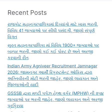
Recent Posts
રાજકોટ મહાનગરપાલિકામાં દિવ્યાંગો માટે ખાસ ભરતી,
વિવિધ 41 જગ્યાઓ પર સીધી પસંદગી, જાણો સંપૂર્ણ
વિગત
સુરત મહાનગરપાલિકા માં વિવિધ 1900+ જગ્યાઓ પર
બમ્પર ભરતી, જાણો કઈ કઈ પોસ્ટ છે અને અરજી
કરવાની રીત
Indian Army Agniveer Recruitment Jamnagar
2026: જામનગર આર્મી રિક્રુટમેન્ટ ઓફિસ દ્વારા
અગ્નિવીરની મોટી ભરતી જાહેર, જાણો લાયકાત અને
જિલ્લાઓની યાદી
GSSSB દ્વારા મલ્ટી પર્પઝ હેલ્થ વર્કર (MPHW) ની ૨૫૪
જગ્યાઓ પર ભરતી જાહેર, જાણો લાયકાત અને અરજી
પ્રક્રિયા