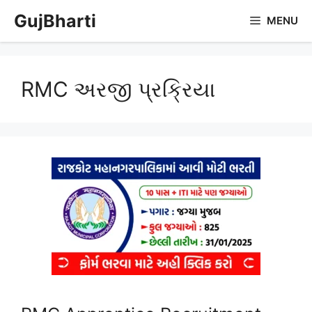
Skip
GujBharti
MENU
to
content
RMC અરજી પ્રક્રિયા