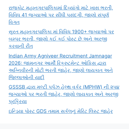
રાજકોટ મહાનગરપાલિકામાં દિવ્યાંગો માટે ખાસ ભરતી,
વિવિધ 41 જગ્યાઓ પર સીધી પસંદગી, જાણો સંપૂર્ણ
વિગત
સુરત મહાનગરપાલિકા માં વિવિધ 1900+ જગ્યાઓ પર
બમ્પર ભરતી, જાણો કઈ કઈ પોસ્ટ છે અને અરજી
કરવાની રીત
Indian Army Agniveer Recruitment Jamnagar
2026: જામનગર આર્મી રિક્રુટમેન્ટ ઓફિસ દ્વારા
અગ્નિવીરની મોટી ભરતી જાહેર, જાણો લાયકાત અને
જિલ્લાઓની યાદી
GSSSB દ્વારા મલ્ટી પર્પઝ હેલ્થ વર્કર (MPHW) ની ૨૫૪
જગ્યાઓ પર ભરતી જાહેર, જાણો લાયકાત અને અરજી
પ્રક્રિયા
ઇન્ડિયા પોસ્ટ GDS તમામ સર્કલનું મેરિટ લિસ્ટ જાહેર