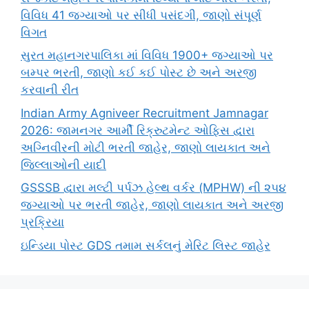
વિવિધ 41 જગ્યાઓ પર સીધી પસંદગી, જાણો સંપૂર્ણ
વિગત
સુરત મહાનગરપાલિકા માં વિવિધ 1900+ જગ્યાઓ પર
બમ્પર ભરતી, જાણો કઈ કઈ પોસ્ટ છે અને અરજી
કરવાની રીત
Indian Army Agniveer Recruitment Jamnagar
2026: જામનગર આર્મી રિક્રુટમેન્ટ ઓફિસ દ્વારા
અગ્નિવીરની મોટી ભરતી જાહેર, જાણો લાયકાત અને
જિલ્લાઓની યાદી
GSSSB દ્વારા મલ્ટી પર્પઝ હેલ્થ વર્કર (MPHW) ની ૨૫૪
જગ્યાઓ પર ભરતી જાહેર, જાણો લાયકાત અને અરજી
પ્રક્રિયા
ઇન્ડિયા પોસ્ટ GDS તમામ સર્કલનું મેરિટ લિસ્ટ જાહેર