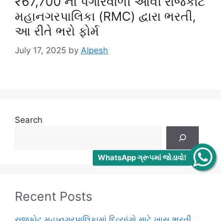
₹67,700 ના પગારવાળી આવી રાજકોટ
મહાનગરપાલિકા (RMC) દ્વારા ભરતી,
આ રીતે ભરો ફોર્મ
July 17, 2025
by
Alpesh
Search
WhatsApp ગ્રૂપમાં જોડાવો!
Recent Posts
રાજકોટ મહાનગરપાલિકામાં દિવ્યાંગો માટે ખાસ ભરતી,