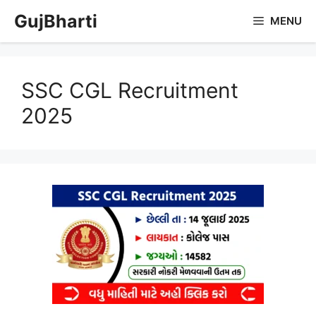
Skip
GujBharti
MENU
to
content
SSC CGL Recruitment
2025