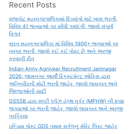
Recent Posts
રાજકોટ મહાનગરપાલિકામાં દિવ્યાંગો માટે ખાસ ભરતી,
વિવિધ 41 જગ્યાઓ પર સીધી પસંદગી, જાણો સંપૂર્ણ
વિગત
સુરત મહાનગરપાલિકા માં વિવિધ 1900+ જગ્યાઓ પર
બમ્પર ભરતી, જાણો કઈ કઈ પોસ્ટ છે અને અરજી
કરવાની રીત
Indian Army Agniveer Recruitment Jamnagar
2026: જામનગર આર્મી રિક્રુટમેન્ટ ઓફિસ દ્વારા
અગ્નિવીરની મોટી ભરતી જાહેર, જાણો લાયકાત અને
જિલ્લાઓની યાદી
GSSSB દ્વારા મલ્ટી પર્પઝ હેલ્થ વર્કર (MPHW) ની ૨૫૪
જગ્યાઓ પર ભરતી જાહેર, જાણો લાયકાત અને અરજી
પ્રક્રિયા
ઇન્ડિયા પોસ્ટ GDS તમામ સર્કલનું મેરિટ લિસ્ટ જાહેર