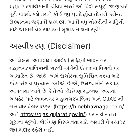
મહાનગરપાલિકાની વિવિધ ભરતીઓ વિશે સંપૂર્ણ જાણકારી
પૂરી પાડશે. જો તમને કોઈ વધુ પ્રશ્નો હોય તો તમે કમેન્ટ
સેક્શનમાં જણાવી શકો છો. આવી વધુ નોકરીની માહિતી
માટે અમારી વેબસાઇટની મુલાકાત લેતા રહો!
અસ્વીકરણ (Disclaimer)
આ લેખમાં આપવામાં આવેલી માહિતી ભાવનગર
મહાનગરપાલિકાની ભરતી અંગેની ઉપલબ્ધ વિગતો પર
આધારિત છે. જોકે, અમે સચોટતા સુનિશ્ચિત કરવા માટે
દરેક સંભવ પ્રયાસ કરીએ છીએ, ઉમેદવારોને સલાહ
આપવામાં આવે છે કે તેઓ કોઈપણ મૂંઝવણ અથવા
અપડેટ માટે ભાવનગર મહાનગરપાલિકા અને OJAS ની
સત્તાવાર વેબસાઇટ્સ (
https://bmcbhavnagar.com/
અને
https://ojas.gujarat.gov.in/
) પર નવીનતમ
સૂચના જુઓ. કોઈપણ વિસંગતતા માટે અમારી વેબસાઇટ
જવાબદાર રહેશે નહીં.