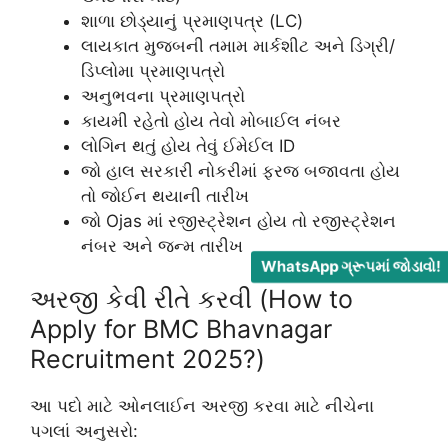
શાળા છોડ્યાનું પ્રમાણપત્ર (LC)
લાયકાત મુજબની તમામ માર્કશીટ અને ડિગ્રી/
ડિપ્લોમા પ્રમાણપત્રો
અનુભવના પ્રમાણપત્રો
કાયમી રહેતો હોય તેવો મોબાઈલ નંબર
લોગિન થતું હોય તેવું ઈમેઈલ ID
જો હાલ સરકારી નોકરીમાં ફરજ બજાવતા હોય
તો જોઈન થયાની તારીખ
જો Ojas માં રજીસ્ટ્રેશન હોય તો રજીસ્ટ્રેશન
નંબર અને જન્મ તારીખ
WhatsApp ગ્રૂપમાં જોડાવો!
અરજી કેવી રીતે કરવી (How to
Apply for BMC Bhavnagar
Recruitment 2025?)
આ પદો માટે ઓનલાઈન અરજી કરવા માટે નીચેના
પગલાં અનુસરો: