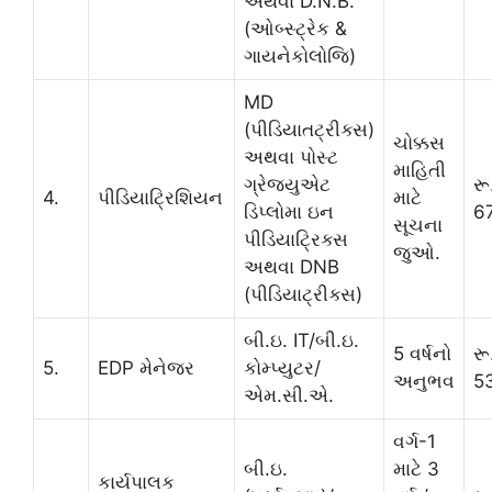
અથવા D.N.B.
(ઓબ્સ્ટ્રેક &
ગાયનેકોલોજિ)
MD
(પીડિયાતટ્રીક્સ)
ચોક્કસ
અથવા પોસ્ટ
માહિતી
ગ્રેજ્યુએટ
રૂ
4.
પીડિયાટ્રિશિયન
માટે
ડિપ્લોમા ઇન
6
સૂચના
પીડિયાટ્રિક્સ
જુઓ.
અથવા DNB
(પીડિયાટ્રીક્સ)
બી.ઇ. IT/બી.ઇ.
5 વર્ષનો
રૂ
5.
EDP મેનેજર
કોમ્પ્યુટર/
અનુભવ
5
એમ.સી.એ.
વર્ગ-1
બી.ઇ.
માટે 3
કાર્યપાલક