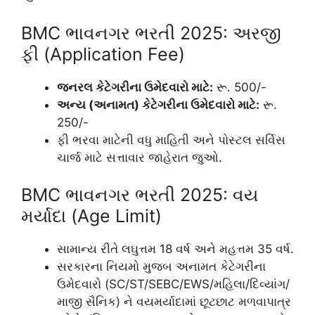
BMC ભાવનગર ભરતી 2025: અરજી
ફી (Application Fee)
જનરલ કેટેગરીના ઉમેદવારો માટે:
રૂ. 500/-
અન્ય (અનામત) કેટેગરીના ઉમેદવારો માટે:
રૂ.
250/-
ફી ભરવા માટેની વધુ માહિતી અને પોસ્ટલ સર્વિસ
ચાર્જ માટે સત્તાવાર જાહેરાત જુઓ.
BMC ભાવનગર ભરતી 2025: વય
મર્યાદા (Age Limit)
સામાન્ય રીતે લઘુત્તમ 18 વર્ષ અને મહત્તમ 35 વર્ષ.
સરકારના નિયમો મુજબ અનામત કેટેગરીના
ઉમેદવારો (SC/ST/SEBC/EWS/મહિલા/દિવ્યાંગ/
માજી સૈનિક) ને વયમર્યાદામાં છૂટછાટ મળવાપાત્ર