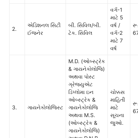
વર્ગ-1
માટે 5
એડિશનલ સિટી
બી. સિવિલ/બી.
વર્ષ /
રૂ
2.
ઈજનેર
ટેક. સિવિલ
વર્ગ-2
6
માટે 7
વર્ષ
M.D. (ઓબ્સ્ટ્રેક
& ગાયનેકોલોજિ)
અથવા પોસ્ટ
ગ્રેજ્યુએટ
ડિપ્લોમા ઇન
ચોક્કસ
ઓબ્સ્ટ્રેક &
માહિતી
રૂ
3.
ગાયનેકોલોજિસ્ટ
ગાયનેકોલોજિ
માટે
6
અથવા M.S.
સૂચના
(ઓબ્સ્ટ્રેક &
જુઓ.
ગાયનેકોલોજિ)