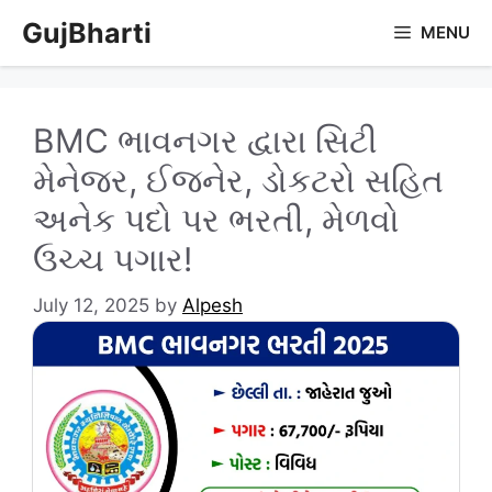
Skip
GujBharti
MENU
to
content
BMC ભાવનગર દ્વારા સિટી
મેનેજર, ઈજનેર, ડોકટરો સહિત
અનેક પદો પર ભરતી, મેળવો
ઉચ્ચ પગાર!
July 12, 2025
by
Alpesh