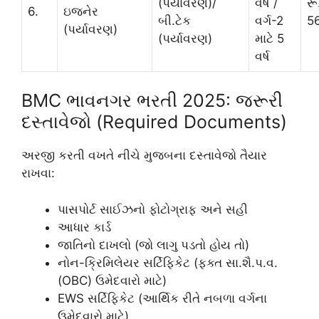
(પર્યાવરણ)/
વર્ષ /
રૂ
6.
ઇજનેર
બી.ટેક
વર્ગ-2
56
(પર્યાવરણ)
(પર્યાવરણ)
માટે 5
વર્ષ
BMC ભાવનગર ભરતી 2025: જરૂરી
દસ્તાવેજો (Required Documents)
અરજી કરતી વખતે નીચે મુજબના દસ્તાવેજો તૈયાર
રાખવા:
પાસપોર્ટ સાઈઝનો ફોટોગ્રાફ અને સહી
આધાર કાર્ડ
જાતિનો દાખલો (જો લાગુ પડતો હોય તો)
નોન-ક્રિમિલેયર સર્ટિફિકેટ (ફક્ત સા.શૈ.પ.વ.
(OBC) ઉમેદવારો માટે)
EWS સર્ટિફિકેટ (આર્થિક રીતે નબળા વર્ગના
ઉમેદવારો માટે)