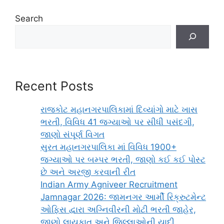
Search
Recent Posts
રાજકોટ મહાનગરપાલિકામાં દિવ્યાંગો માટે ખાસ
ભરતી, વિવિધ 41 જગ્યાઓ પર સીધી પસંદગી,
જાણો સંપૂર્ણ વિગત
સુરત મહાનગરપાલિકા માં વિવિધ 1900+
જગ્યાઓ પર બમ્પર ભરતી, જાણો કઈ કઈ પોસ્ટ
છે અને અરજી કરવાની રીત
Indian Army Agniveer Recruitment
Jamnagar 2026: જામનગર આર્મી રિક્રુટમેન્ટ
ઓફિસ દ્વારા અગ્નિવીરની મોટી ભરતી જાહેર,
જાણો લાયકાત અને જિલ્લાઓની યાદી