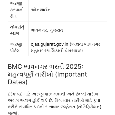
અરજી
કરવાની
ઓનલાઈન
રીત
નોકરીનું
ભાવનગર, ગુજરાત
સ્થળ
અરજી
ojas.gujarat.gov.in
(અથવા ભાવનગર
પોર્ટલ
મહાનગરપાલિકાની વેબસાઇટ)
BMC ભાવનગર ભરતી 2025:
મહત્વપૂર્ણ તારીખો (Important
Dates)
દરેક પદ માટે અરજી શરૂ થવાની અને છેલ્લી તારીખ
અલગ અલગ હોઈ શકે છે. વિગતવાર તારીખો માટે કૃપા
કરીને સંબંધિત પદની સત્તાવાર જાહેરાત (નોટિફિકેશન)
જુઓ.