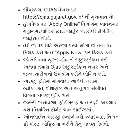
સૌપ્રથમ, OJAS વેબસાઇટ
https://ojas.gujarat.gov.in/
ની મુલાકાત લો.
હોમપેજ પર “Apply Online” વિભાગમાં ભાવનગર
મહાનગરપાલિકા દ્વારા જાહેર કરાયેલી સંબંધિત
જાહેરાત શોધો.
તમે જે પદ માટે અરજી કરવા માંગો છો તેના પર
ક્લિક કરો અને “Apply Now” પર ક્લિક કરો.
જો તમે નવા યુઝર હોવ તો રજીસ્ટ્રેશન કરો
અથવા તમારા Ojas રજીસ્ટ્રેશન નંબર અને
જન્મ તારીખનો ઉપયોગ કરીને લોગિન કરો.
અરજી ફોર્મમાં માંગવામાં આવેલી તમામ
વ્યક્તિગત, શૈક્ષણિક અને અનુભવ સંબંધિત
વિગતો કાળજીપૂર્વક ભરો.
જરૂરી દસ્તાવેજો, ફોટોગ્રાફ અને સહી અપલોડ
કરો (નિર્ધારિત ફોર્મેટ અને સાઈઝમાં).
ઓનલાઈન અરજી કન્ફર્મ કરો. ત્યારબાદ, નિયત
ફી પોસ્ટ ઓફિસમાં ભરીને તેનું ચલણ મેળવો.