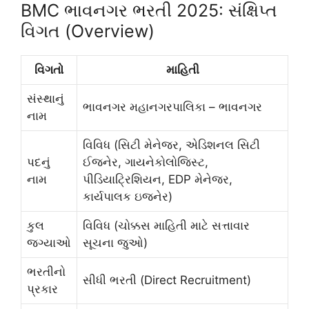
BMC ભાવનગર ભરતી 2025: સંક્ષિપ્ત
વિગત (Overview)
વિગતો
માહિતી
સંસ્થાનું
ભાવનગર મહાનગરપાલિકા – ભાવનગર
નામ
વિવિધ (સિટી મેનેજર, એડિશનલ સિટી
પદનું
ઈજનેર, ગાયનેકોલોજિસ્ટ,
નામ
પીડિયાટ્રિશિયન, EDP મેનેજર,
કાર્યપાલક ઇજનેર)
કુલ
વિવિધ (ચોક્કસ માહિતી માટે સત્તાવાર
જગ્યાઓ
સૂચના જુઓ)
ભરતીનો
સીધી ભરતી (Direct Recruitment)
પ્રકાર