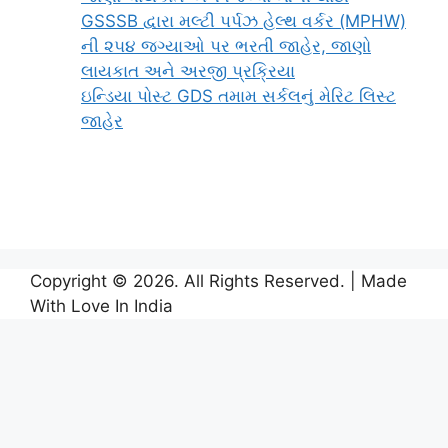
GSSSB દ્વારા મલ્ટી પર્પઝ હેલ્થ વર્કર (MPHW)
ની ૨૫૪ જગ્યાઓ પર ભરતી જાહેર, જાણો
લાયકાત અને અરજી પ્રક્રિયા
ઇન્ડિયા પોસ્ટ GDS તમામ સર્કલનું મેરિટ લિસ્ટ
જાહેર
Copyright © 2026. All Rights Reserved. | Made
With Love In India