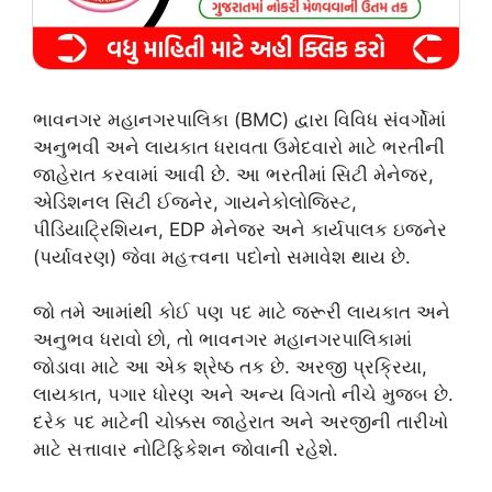
ભાવનગર મહાનગરપાલિકા (BMC) દ્વારા વિવિધ સંવર્ગોમાં
અનુભવી અને લાયકાત ધરાવતા ઉમેદવારો માટે ભરતીની
જાહેરાત કરવામાં આવી છે. આ ભરતીમાં સિટી મેનેજર,
એડિશનલ સિટી ઈજનેર, ગાયનેકોલોજિસ્ટ,
પીડિયાટ્રિશિયન, EDP મેનેજર અને કાર્યપાલક ઇજનેર
(પર્યાવરણ) જેવા મહત્ત્વના પદોનો સમાવેશ થાય છે.
જો તમે આમાંથી કોઈ પણ પદ માટે જરૂરી લાયકાત અને
અનુભવ ધરાવો છો, તો ભાવનગર મહાનગરપાલિકામાં
જોડાવા માટે આ એક શ્રેષ્ઠ તક છે. અરજી પ્રક્રિયા,
લાયકાત, પગાર ધોરણ અને અન્ય વિગતો નીચે મુજબ છે.
દરેક પદ માટેની ચોક્કસ જાહેરાત અને અરજીની તારીખો
માટે સત્તાવાર નોટિફિકેશન જોવાની રહેશે.