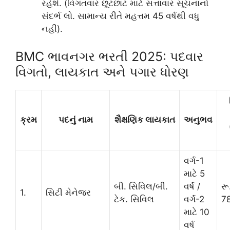
રહેશે. (વિગતવાર છૂટછાટ માટે સત્તાવાર સૂચનાનો
સંદર્ભ લો. સામાન્ય રીતે મહત્તમ 45 વર્ષથી વધુ
નહીં).
BMC ભાવનગર ભરતી 2025: પદવાર
વિગતો, લાયકાત અને પગાર ધોરણ
ક્રમ
પદનું નામ
શૈક્ષણિક લાયકાત
અનુભવ
વર્ગ-1
માટે 5
બી. સિવિલ/બી.
વર્ષ /
રૂ
1.
સિટી મેનેજર
ટેક. સિવિલ
વર્ગ-2
7
માટે 10
વર્ષ