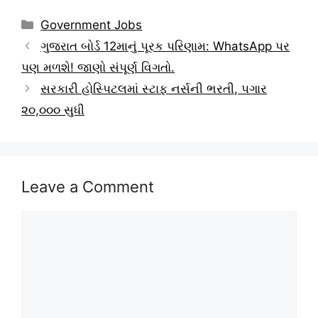
Categories
Government Jobs
ગુજરાત બોર્ડ 12માનું પૂરક પરિણામ: WhatsApp પર
પણ મળશે! જાણો સંપૂર્ણ વિગતો.
સરકારી હોસ્પિટલમાં સ્ટાફ નર્સની ભરતી, પગાર
૨૦,૦૦૦ સુધી
Leave a Comment
Comment