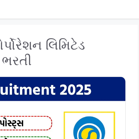
ર્પોરેશન લિમિટેડ
ી ભરતી