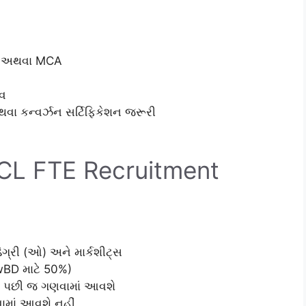
g) અથવા MCA
વ
 કન્વર્ઝન સર્ટિફિકેશન જરૂરી
BPCL FTE Recruitment
ગ્રી (ઓ) અને માર્કશીટ્સ
BD માટે 50%)
ાત પછી જ ગણવામાં આવશે
વામાં આવશે નહીં