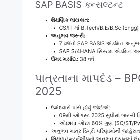
SAP BASIS કન્સલ્ટન્ટ
શૈક્ષણિક લાયકાત:
CS/IT માં B.Tech/B.E/B.Sc (Eng
અનુભવ જરૂરી:
7 વર્ષનો SAP BASIS એડમિન અનુભ
SAP S/4HANA સિસ્ટમ એડમિન અથવા
ઉંમર મર્યાદા:
38 વર્ષ
પાત્રતાના માપદંડ – 
2025
ઉમેદવારો પાસે હોવું જોઈએ:
09મી ઓગસ્ટ 2025 સુધીમાં જરૂરી ડિ
ઓછામાં ઓછા 60% ગુણ (SC/ST/Pw
અનુભવ માત્ર ડિગ્રી પરિણામોની જાહેર
શિક્ષણ/ઇન્ટર્નશીપનો અનુભવ ધ્યાનમાં લે