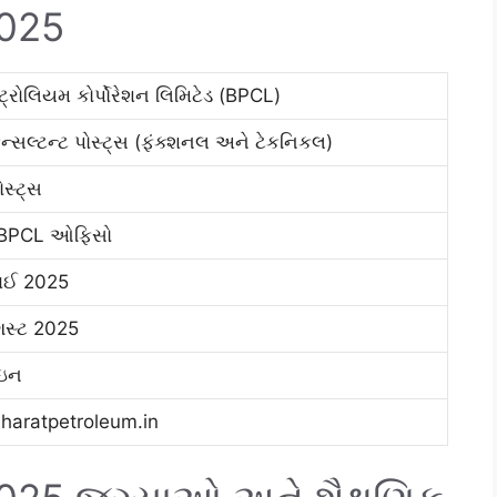
2025
ટ્રોલિયમ કોર્પોરેશન લિમિટેડ (BPCL)
ન્સલ્ટન્ટ પોસ્ટ્સ (ફંક્શનલ અને ટેકનિકલ)
ોસ્ટ્સ
 BPCL ઓફિસો
ાઈ 2025
સ્ટ 2025
ઇન
aratpetroleum.in