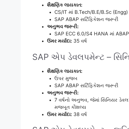
શૈક્ષણિક લાયકાત:
CS/IT માં B.Tech/B.E/B.Sc (Eng
SAP ABAP સર્ટિફિકેશન જરૂરી
અનુભવ જરૂરી:
SAP ECC 6.0/S4 HANA માં ABAP 
ઉંમર મર્યાદા:
35 વર્ષ
SAP એપ ડેવલપમેન્ટ – સિન
શૈક્ષણિક લાયકાત:
ઉપર મુજબ
SAP ABAP સર્ટિફિકેશન જરૂરી
અનુભવ જરૂરી:
7 વર્ષનો અનુભવ, જેમાં સિનિયર ડેવલ
મજબૂત કૌશલ્ય
ઉંમર મર્યાદા:
38 વર્ષ