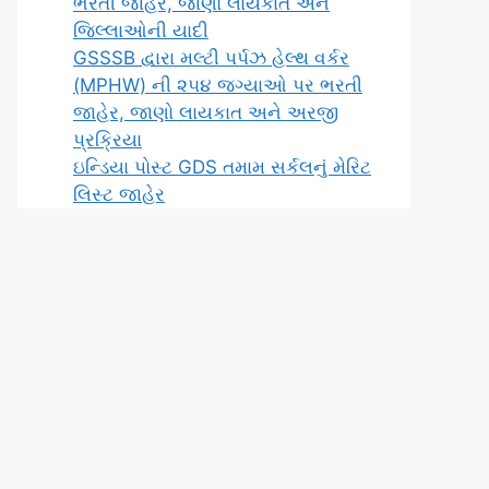
ભરતી જાહેર, જાણો લાયકાત અને
જિલ્લાઓની યાદી
GSSSB દ્વારા મલ્ટી પર્પઝ હેલ્થ વર્કર
(MPHW) ની ૨૫૪ જગ્યાઓ પર ભરતી
જાહેર, જાણો લાયકાત અને અરજી
પ્રક્રિયા
ઇન્ડિયા પોસ્ટ GDS તમામ સર્કલનું મેરિટ
લિસ્ટ જાહેર