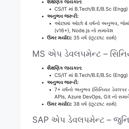
શૈક્ષણિક લાયકાત:
CS/IT માં B.Tech/B.E/B.Sc (Eng
અનુભવ જરૂરી:
ઓછામાં ઓછો 4 વર્ષનો અનુભવ, જેમા
(v16+), Node.js નો સમાવેશ
ઉંમર મર્યાદા:
35 વર્ષ (છૂટછાટ સાથે)
MS એપ ડેવલપમેન્ટ – સિનિય
શૈક્ષણિક લાયકાત:
CS/IT માં B.Tech/B.E/B.Sc (Eng
અનુભવ જરૂરી:
7+ વર્ષનો અનુભવ (સિનિયર ડેવલપર ત
APIs, Azure DevOps, Git નો સમાવ
ઉંમર મર્યાદા:
38 વર્ષ (છૂટછાટ સાથે)
SAP એપ ડેવલપમેન્ટ – જુન