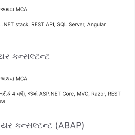
g) અથવા MCA
ં .NET stack, REST API, SQL Server, Angular
ર કન્સલ્ટન્ટ
g) અથવા MCA
રીકે 4 વર્ષ), જેમાં ASP.NET Core, MVC, Razor, REST
ેશ
િયર કન્સલ્ટન્ટ (ABAP)