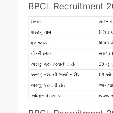
BPCL Recruitment 
સંસ્થા
ભારત પે
પોસ્ટનું નામ
વિવિધ ક
કુલ જગ્યા
વિવિધ પ
નોકરી સ્થાન
સમગ્ર
અરજી શરૂ કરવાની તારીખ
23 જુલ
અરજી કરવાની છેલ્લી તારીખ
09 ઓગ
અરજી કરવાની રીત
ઓનલા
અધિકૃત વેબસાઇટ
www.bh