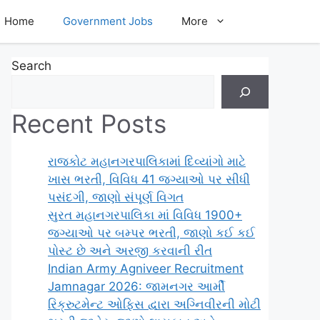
Home
Government Jobs
More
Search
Recent Posts
રાજકોટ મહાનગરપાલિકામાં દિવ્યાંગો માટે
ખાસ ભરતી, વિવિધ 41 જગ્યાઓ પર સીધી
પસંદગી, જાણો સંપૂર્ણ વિગત
સુરત મહાનગરપાલિકા માં વિવિધ 1900+
જગ્યાઓ પર બમ્પર ભરતી, જાણો કઈ કઈ
પોસ્ટ છે અને અરજી કરવાની રીત
Indian Army Agniveer Recruitment
Jamnagar 2026: જામનગર આર્મી
રિક્રુટમેન્ટ ઓફિસ દ્વારા અગ્નિવીરની મોટી