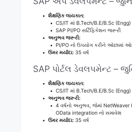
SAP એપ ડેવલપમેન્ટ – જુનિ
શૈક્ષણિક લાયકાત:
CS/IT માં B.Tech/B.E/B.Sc (Eng
SAP PI/PO સર્ટિફિકેશન જરૂરી
અનુભવ જરૂરી:
PI/PO નો ઉપયોગ કરીને ઓછામાં ઓછા
ઉંમર મર્યાદા:
35 વર્ષ
SAP પોર્ટલ ડેવલપમેન્ટ – જુ
શૈક્ષણિક લાયકાત:
CS/IT માં B.Tech/B.E/B.Sc (Eng
અનુભવ જરૂરી:
4 વર્ષનો અનુભવ, જેમાં NetWeaver
OData integration નો સમાવેશ
ઉંમર મર્યાદા:
35 વર્ષ