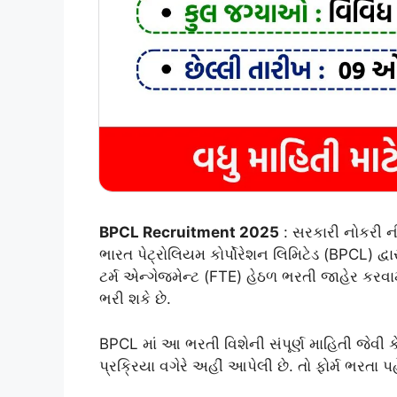
BPCL Recruitment 2025
: સરકારી નોકરી ન
ભારત પેટ્રોલિયમ કોર્પોરેશન લિમિટેડ (BPCL) દ્વ
ટર્મ એન્ગેજમેન્ટ (FTE) હેઠળ ભરતી જાહેર કરવામ
ભરી શકે છે.
BPCL માં આ ભરતી વિશેની સંપૂર્ણ માહિતી જેવી 
પ્રક્રિયા વગેરે અહીં આપેલી છે. તો ફોર્મ ભરતા