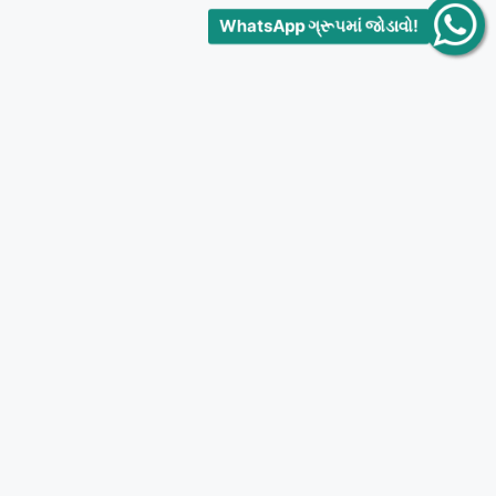
WhatsApp ગ્રૂપમાં જોડાવો!