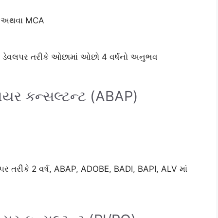
g) અથવા MCA
ડેવલપર તરીકે ઓછામાં ઓછો 4 વર્ષનો અનુભવ
િયર કન્સલ્ટન્ટ (ABAP)
પર તરીકે 2 વર્ષ, ABAP, ADOBE, BADI, BAPI, ALV માં