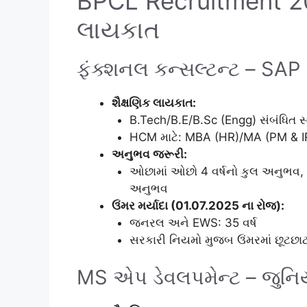
BPCL Recruitment 2
લાયકાત
ફંક્શનલ કન્સલ્ટન્ટ – SA
શૈક્ષણિક લાયકાત:
B.Tech/B.E/B.Sc (Engg) સંબંધિત સ્ટ
HCM માટે: MBA (HR)/MA (PM & I
અનુભવ જરૂરી:
ઓછામાં ઓછો 4 વર્ષનો કુલ અનુભવ, જ
અનુભવ
ઉંમર મર્યાદા (01.07.2025 ના રોજ):
જનરલ અને EWS: 35 વર્ષ
સરકારી નિયમો મુજબ ઉંમરમાં છૂટછાટ (
MS એપ ડેવલપમેન્ટ – જુનિય