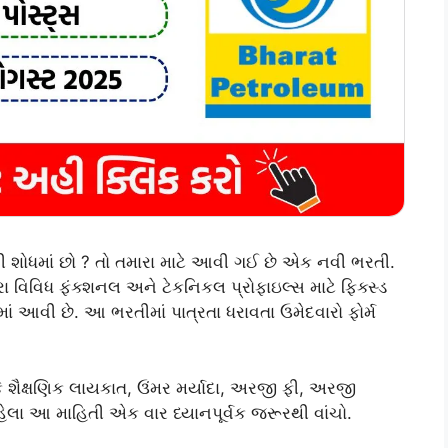
ી શોધમાં છો ? તો તમારા માટે આવી ગઈ છે એક નવી ભરતી.
ારા વિવિધ ફંક્શનલ અને ટેકનિકલ પ્રોફાઇલ્સ માટે ફિક્સ્ડ
ાં આવી છે. આ ભરતીમાં પાત્રતા ધરાવતા ઉમેદવારો ફોર્મ
કે શૈક્ષણિક લાયકાત, ઉંમર મર્યાદા, અરજી ફી, અરજી
 પહેલા આ માહિતી એક વાર ધ્યાનપૂર્વક જરૂરથી વાંચો.