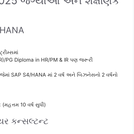
025 જગ્યાઓ અને શૈક્ષણિક
P HANA
્રીમ્સમાં
R)/PG Diploma in HR/PM & IR પણ જરૂરી
ેમાં SAP S4/HANA માં 2 વર્ષ અને બિઝનેસનો 2 વર્ષનો
મહત્તમ 10 વર્ષ સુધી)
ર કન્સલ્ટન્ટ