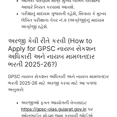
આખરી પરિણામ માત્ર મુખ્ય લેખિત પરીક્ષાના
આધારે નિયત કરવામાં આવશે.
પરીક્ષાનું માધ્યમ ગુજરાતી રહેશે, સિવાય કે મુખ્ય
લેખિત પરીક્ષાના પેપર નં.૨ (અંગ્રેજી)નું માધ્યમ
અંગ્રેજી રહેશે.
અરજી કેવી રીતે કરવી (How to
Apply for GPSC નાયબ સેકશન
અધિકારી અને નાયબ મામલતદાર
ભરતી 2025-26?)
GPSC નાયબ સેકશન અધિકારી અને નાયબ મામલતદાર
ભરતી 2025-26 માટે અરજી કરવા માટે આ પગલાં
અનુસરો:
અરજીઓ ફક્ત આયોગની વેબસાઇટ
https://gpsc-ojas.gujarat.gov.in
પર
ઓનલાઈન મોડમાં જમા કરાવવી જોઈએ.