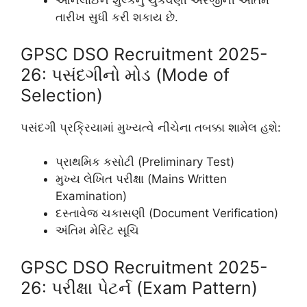
ઓનલાઈન શુલ્કનું ચુકવણી અરજીની અંતિમ
તારીખ સુધી કરી શકાય છે.
GPSC DSO Recruitment 2025-
26: પસંદગીનો મોડ (Mode of
Selection)
પસંદગી પ્રક્રિયામાં મુખ્યત્વે નીચેના તબક્કા શામેલ હશે:
પ્રાથમિક કસોટી (Preliminary Test)
મુખ્ય લેખિત પરીક્ષા (Mains Written
Examination)
દસ્તાવેજ ચકાસણી (Document Verification)
અંતિમ મેરિટ સૂચિ
GPSC DSO Recruitment 2025-
26: પરીક્ષા પેટર્ન (Exam Pattern)