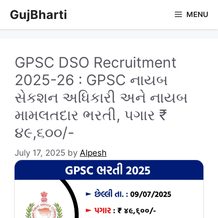
Skip
GujBharti
MENU
to
content
GPSC DSO Recruitment
2025-26 : GPSC નાયબ
સેકશન અધિકારી અને નાયબ
મામલતદાર ભરતી, પગાર ₹
૪૯,૬૦૦/-
July 17, 2025
by
Alpesh