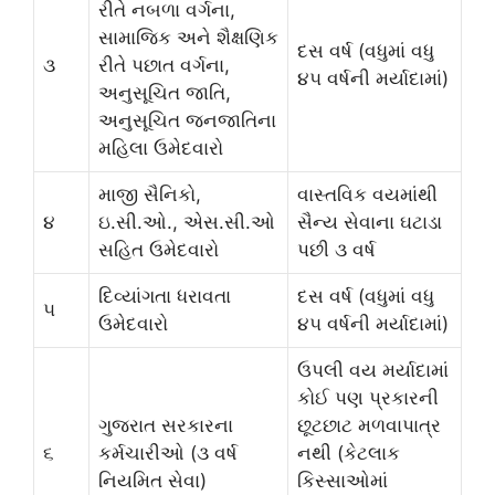
રીતે નબળા વર્ગના,
સામાજિક અને શૈક્ષણિક
દસ વર્ષ (વધુમાં વધુ
૩
રીતે પછાત વર્ગના,
૪૫ વર્ષની મર્યાદામાં)
અનુસૂચિત જાતિ,
અનુસૂચિત જનજાતિના
મહિલા ઉમેદવારો
માજી સૈનિકો,
વાસ્તવિક વયમાંથી
૪
ઇ.સી.ઓ., એસ.સી.ઓ
સૈન્ય સેવાના ઘટાડા
સહિત ઉમેદવારો
પછી ૩ વર્ષ
દિવ્યાંગતા ધરાવતા
દસ વર્ષ (વધુમાં વધુ
૫
ઉમેદવારો
૪૫ વર્ષની મર્યાદામાં)
ઉપલી વય મર્યાદામાં
કોઈ પણ પ્રકારની
ગુજરાત સરકારના
છૂટછાટ મળવાપાત્ર
૬
કર્મચારીઓ (૩ વર્ષ
નથી (કેટલાક
નિયમિત સેવા)
કિસ્સાઓમાં