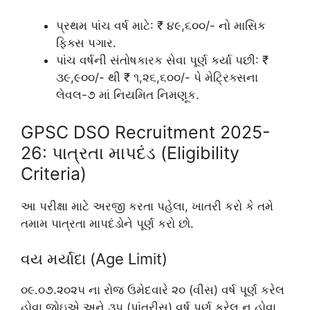
પ્રથમ પાંચ વર્ષ માટે: ₹ ૪૯,૬૦૦/- નો માસિક
ફિક્સ પગાર.
પાંચ વર્ષની સંતોષકારક સેવા પૂર્ણ કર્યા પછી: ₹
૩૯,૯૦૦/- થી ₹ ૧,૨૬,૬૦૦/- પે મેટ્રિક્સના
લેવલ-૭ માં નિયમિત નિમણૂક.
GPSC DSO Recruitment 2025-
26: પાત્રતા માપદંડ (Eligibility
Criteria)
આ પરીક્ષા માટે અરજી કરતા પહેલા, ખાતરી કરો કે તમે
તમામ પાત્રતા માપદંડોને પૂર્ણ કરો છો.
વય મર્યાદા (Age Limit)
૦૯.૦૭.૨૦૨૫ ના રોજ ઉમેદવારે ૨૦ (વીસ) વર્ષ પૂર્ણ કરેલ
હોવા જોઇએ અને ૩૫ (પાંત્રીસ) વર્ષ પૂર્ણ કરેલ ન હોવા