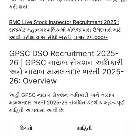
કરી શકો!
RMC Live Stock Inspector Recruitment 2025 :
રાજકોટ મહાનગરપાલિકામાં કોલેજ પાસ ઉમેદવારો માટે
આવી પરીક્ષા વગર સીધી ભરતી, પગાર ૨૫,૦૦૦/-
GPSC DSO Recruitment 2025-
26 | GPSC નાયબ સેકશન અધિકારી
અને નાયબ મામલતદાર ભરતી 2025-
26: Overview
અહીં GPSC નાયબ સેકશન અધિકારી અને નાયબ
મામલતદાર ભરતી 2025-26 સંબંધિત કેટલીક મહત્વપૂર્ણ
માહિતી આપવામાં આવી છે:
વિગતો
માહિતી