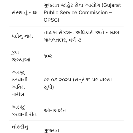
ગુજરાત જાહેર સેવા આયોગ (Gujarat
સંસ્થાનું નામ
Public Service Commission –
GPSC)
નાયબ સેકશન અધિકારી અને નાયબ
પદોનું નામ
મામલતદાર, વર્ગ-૩
કુલ
૧૦૨
જગ્યાઓ
અરજી
કરવાની
૦૯.૦૭.૨૦૨૫ (રાત્રે ૧૧:૫૯ વાગ્યા
અંતિમ
સુધી)
તારીખ
અરજી
ઓનલાઈન
કરવાની રીત
નોકરીનું
ગુજરાત