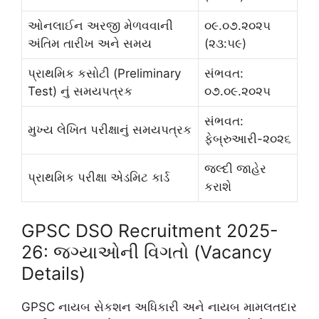
ઓનલાઈન અરજી મેળવવાની
૦૯.૦૭.૨૦૨૫
અંતિમ તારીખ અને સમય
(૨૩:૫૯)
પ્રાથમિક કસોટી (Preliminary
સંભવત:
Test) નું સમયપત્રક
૦૭.૦૯.૨૦૨૫
સંભવત:
મુખ્ય લેખિત પરીક્ષાનું સમયપત્રક
ફેબ્રુઆરી-૨૦૨૬
જલ્દી જાહેર
પ્રાથમિક પરીક્ષા એડમિટ કાર્ડ
કરાશે
GPSC DSO Recruitment 2025-
26: જગ્યાઓની વિગતો (Vacancy
Details)
GPSC નાયબ સેકશન અધિકારી અને નાયબ મામલતદાર