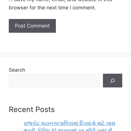
browser for the next time I comment.
Search
Recent Posts
રાજકોટ મહાનગરપાલિકામાં દિવ્યાંગો માટે ખાસ
ભરતી, વિવિધ 41 જગ્યાઓ પર સીધી પસંદગી,