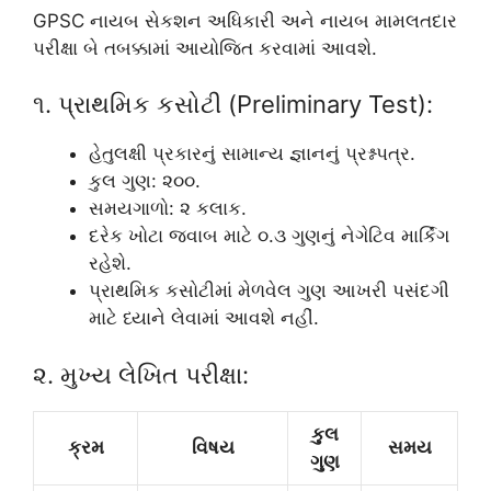
GPSC નાયબ સેકશન અધિકારી અને નાયબ મામલતદાર
પરીક્ષા બે તબક્કામાં આયોજિત કરવામાં આવશે.
૧. પ્રાથમિક કસોટી (Preliminary Test):
હેતુલક્ષી પ્રકારનું સામાન્ય જ્ઞાનનું પ્રશ્નપત્ર.
કુલ ગુણ: ૨૦૦.
સમયગાળો: ૨ કલાક.
દરેક ખોટા જવાબ માટે ૦.૩ ગુણનું નેગેટિવ માર્કિંગ
રહેશે.
પ્રાથમિક કસોટીમાં મેળવેલ ગુણ આખરી પસંદગી
માટે ધ્યાને લેવામાં આવશે નહીં.
૨. મુખ્ય લેખિત પરીક્ષા:
કુલ
ક્રમ
વિષય
સમય
ગુણ