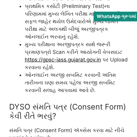
પ્રાથમિક કસોટી (Preliminary Test)ના
પરિણામમાં મુખ્ય લેખિત પરીક્ષા માટે કામચલાઉ
WhatsApp ગ્રૂપમાં 
સફળ જાહેર થયેલ ઉમેદવારોએ મુખ્ય લેખિત
પરીક્ષા માટે અલગથી બીજું અરજીપત્રક
ઓનલાઈન ભરવાનું રહેશે.
મુખ્ય પરીક્ષાના અરજીપત્રક સાથે જરૂરી
પ્રમાણપત્રો Scan કરીને આયોગની વેબસાઇટ
https://gpsc-iass.gujarat.gov.in
પર Upload
કરવાના રહેશે.
ઓનલાઈન અરજી સબમિટ કરવાની અંતિમ
તારીખના ઘણા સમય પહેલા અરજી સબમિટ
કરવાની સલાહ આપવામાં આવે છે.
DYSO સંમતિ પત્ર (Consent Form)
કેવી રીતે ભરવું?
સંમતિ પત્ર (Consent Form) ઍક્સેસ કરવા માટે નીચે