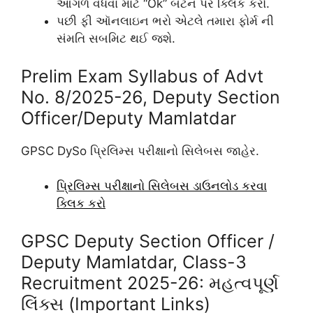
આગળ વધવા માટે “Ok” બટન પર ક્લિક કરો.
પછી ફી ઑનલાઇન ભરો એટલે તમારા ફોર્મ ની
સંમતિ સબમિટ થઈ જશે.
Prelim Exam Syllabus of Advt
No. 8/2025-26, Deputy Section
Officer/Deputy Mamlatdar
GPSC DySo પ્રિલિમ્સ પરીક્ષાનો સિલેબસ જાહેર.
પ્રિલિમ્સ પરીક્ષાનો સિલેબસ ડાઉનલોડ કરવા
ક્લિક કરો
GPSC Deputy Section Officer /
Deputy Mamlatdar, Class-3
Recruitment 2025-26: મહત્વપૂર્ણ
લિંક્સ (Important Links)