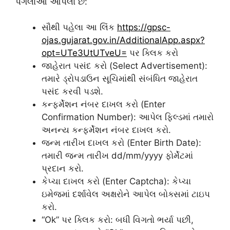
પગલાંઓ આપેલા છે:
સૌથી પહેલા આ લિંક
https://gpsc-
ojas.gujarat.gov.in/AdditionalApp.aspx?
opt=UTe3UtUTveU=
પર ક્લિક કરો
જાહેરાત પસંદ કરો (Select Advertisement):
તમારે ડ્રોપડાઉન સૂચિમાંથી સંબંધિત જાહેરાત
પસંદ કરવી પડશે.
કન્ફર્મેશન નંબર દાખલ કરો (Enter
Confirmation Number): આપેલ ફિલ્ડમાં તમારો
અનન્ય કન્ફર્મેશન નંબર દાખલ કરો.
જન્મ તારીખ દાખલ કરો (Enter Birth Date):
તમારી જન્મ તારીખ dd/mm/yyyy ફોર્મેટમાં
પ્રદાન કરો.
કેપ્ચા દાખલ કરો (Enter Captcha): કેપ્ચા
ઇમેજમાં દર્શાવેલ અક્ષરોને આપેલ બોક્સમાં ટાઇપ
કરો.
“Ok” પર ક્લિક કરો: બધી વિગતો ભર્યા પછી,