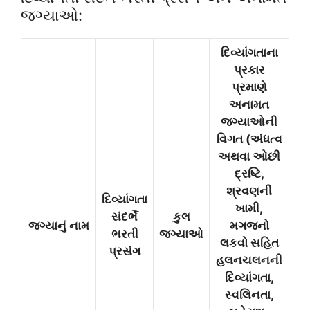
જગ્યાઓ:
દિવ્યાંગતાના
પ્રકાર
પ્રમાણે
અનામત
જગ્યાઓની
વિગત (અંધત્વ
અથવા ઓછી
દ્રષ્ટિ,
શ્રવણની
દિવ્યાંગતા
ખામી,
સંદર્ભે
કુલ
જગ્યાનું નામ
મગજનો
ભરતી
જગ્યાઓ
લકવો સહિત
પ્રસંગ
હલનચલનની
દિવ્યાંગતા,
સ્વલિનતા,