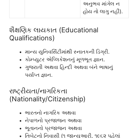
અનુભવ માંગેલ ન
હોય તો લાગુ નહીં).
શૈક્ષણિક લાયકાત (Educational
Qualifications)
માન્ય યુનિવર્સિટીમાંથી સ્નાતકની ડિગ્રી.
કોમ્પ્યુટર એપ્લિકેશનનું મૂળભૂત જ્ઞાન.
ગુજરાતી અથવા હિન્દી અથવા બંને ભાષાનું
પર્યાપ્ત જ્ઞાન.
રાષ્ટ્રીયતા/નાગરિકતા
(Nationality/Citizenship)
ભારતનો નાગરિક અથવા
નેપાળનો પ્રજાજન અથવા
ભૂતાનનો પ્રજાજન અથવા
તિબેટનો નિવાસી (૧ જાન્યુઆરી, ૧૯૬૨ પહેલાં