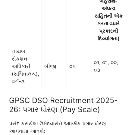
બહેરાશ-
અંધત્વ
સહિતની એક
કરતા વધારે
પ્રકારની
દિવ્યાંગતા)
નાયબ
સેકશન
૦૧, ૦૧, ૦૦,
અધિકારી
બીજી
૦૫
૦૩
(સચિવાલય),
વર્ગ-૩
GPSC DSO Recruitment 2025-
26: પગાર ધોરણ (Pay Scale)
પસંદ કરાયેલા ઉમેદવારોને આકર્ષક પગાર ધોરણ
આપવામાં આવશે: