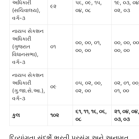
અધિકારી
૫૬, ૦૯, ૧૫,
૧૯, ૦૩, ૦૪
૯૨
(સચિવાલય),
૦૪, ૦૮
૦૨, ૦૩
વર્ગ-૩
નાયબ સેકશન
અધિકારી
૦૦, ૦૦, ૦૧,
૦૦, ૦૦, ૦૦
(ગુજરાત
૦૧
૦૦, ૦૦
૦૦, ૦૦
વિધાનસભા),
વર્ગ-૩
નાયબ સેકશન
અધિકારી
૦૫, ૦૨, ૦૦,
૦૨, ૦૧, ૦૦
૦૯
(ગુ.જા.સે.આ.),
૦૨, ૦૦
૦૧, ૦૦
વર્ગ-૩
૬૧, ૧૧, ૧૬, ૦૬,
૨૧, ૦૪, ૦૪,
કુલ
૧૦૨
૦૮
૦૩, ૦૩
દિવ્યાંગતા સંદર્ભે ભરતી પ્રસંગ અને અનામત