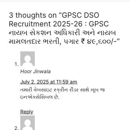
3 thoughts on “GPSC DSO
Recruitment 2025-26 : GPSC
નાયબ સેકશન અધિકારી અને નાયબ
મામલતદાર ભરતી, પગાર ₹ ૪૯,૬૦૦/-”
Hoor Jinwala
July 2, 2025 at 11:59 am
તમારી વેબસાઇટ સ્ક્રીન રીડર સાથે ખૂબ જ
ઇનએક્સેસિબલ છે.
Reply