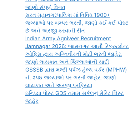
જાણો સંપૂર્ણ વિગત
સુરત મહાનગરપાલિકા માં વિવિધ 1900+
જગ્યાઓ પર બમ્પર ભરતી, જાણો કઈ કઈ પોસ્ટ
છે અને અરજી કરવાની રીત
Indian Army Agniveer Recruitment
Jamnagar 2026: જામનગર આર્મી રિક્રુટમેન્ટ
ઓફિસ દ્વારા અગ્નિવીરની મોટી ભરતી જાહેર,
જાણો લાયકાત અને જિલ્લાઓની યાદી
GSSSB દ્વારા મલ્ટી પર્પઝ હેલ્થ વર્કર (MPHW)
ની ૨૫૪ જગ્યાઓ પર ભરતી જાહેર, જાણો
લાયકાત અને અરજી પ્રક્રિયા
ઇન્ડિયા પોસ્ટ GDS તમામ સર્કલનું મેરિટ લિસ્ટ
જાહેર