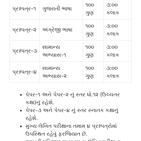
૧૦૦
૩:૦૦
પ્રશ્નપત્ર-૧
ગુજરાતી ભાષા
ગુણ
કલાક
૧૦૦
૩:૦૦
પ્રશ્નપત્ર-૨
અંગ્રેજી ભાષા
ગુણ
કલાક
સામાન્ય
૧૦૦
૩:૦૦
પ્રશ્નપત્ર-૩
અભ્યાસ-૧
ગુણ
કલાક
સામાન્ય
૧૦૦
૩:૦૦
પ્રશ્નપત્ર-૪
અભ્યાસ-૨
ગુણ
કલાક
પેપર-૧ અને પેપર-૨ નું સ્તર ધો.૧૨ (ઉચ્ચતર
કક્ષા)નું રહેશે.
પેપર-૩ અને પેપર-૪ નું સ્તર સ્નાતક કક્ષાનું
રહેશે.
મુખ્ય લેખિત પરીક્ષાના તમામ ૪ પ્રશ્નપત્રોમાં
ઉપસ્થિત રહેવું ફરજિયાત છે.