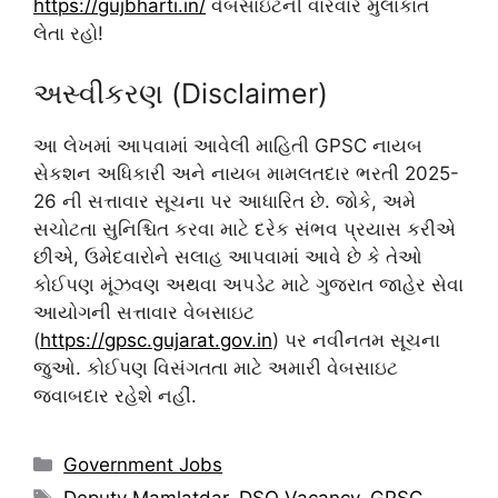
https://gujbharti.in/
વેબસાઇટની વારંવાર મુલાકાત
લેતા રહો!
અસ્વીકરણ (Disclaimer)
આ લેખમાં આપવામાં આવેલી માહિતી GPSC નાયબ
સેકશન અધિકારી અને નાયબ મામલતદાર ભરતી 2025-
26 ની સત્તાવાર સૂચના પર આધારિત છે. જોકે, અમે
સચોટતા સુનિશ્ચિત કરવા માટે દરેક સંભવ પ્રયાસ કરીએ
છીએ, ઉમેદવારોને સલાહ આપવામાં આવે છે કે તેઓ
કોઈપણ મૂંઝવણ અથવા અપડેટ માટે ગુજરાત જાહેર સેવા
આયોગની સત્તાવાર વેબસાઇટ
(
https://gpsc.gujarat.gov.in
) પર નવીનતમ સૂચના
જુઓ. કોઈપણ વિસંગતતા માટે અમારી વેબસાઇટ
જવાબદાર રહેશે નહીં.
Categories
Government Jobs
Tags
Deputy Mamlatdar
,
DSO Vacancy
,
GPSC