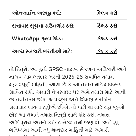
ઓનલાઈન અરજી કરો:
ક્લિક કરો
સત્તાવાર સૂચના ડાઉનલોડ કરો:
ક્લિક કરો
WhatsApp ગ્રુપ લિંક:
ક્લિક કરો
અન્ય સરકારી ભરતીઓ માટે:
ક્લિક કરો
તો મિત્રો, આ હતી GPSC નાયબ સેકશન અધિકારી અને
નાયબ મામલતદાર ભરતી 2025-26 સંબંધિત તમામ
મહત્વપૂર્ણ માહિતી. આશા છે કે આ તમારા માટે મદદરૂપ
સાબિત થશે. અમારી વેબસાઇટ પર અમે તમારા માટે આવી
જ નવીનતમ જોબ અપડેટ્સ અને શિક્ષણ સંબંધિત
સમાચાર લાવતા રહીએ છીએ. તો પછી શા માટે રાહ જુઓ
છો? આ લેખને તમારા મિત્રો સાથે શેર કરો, તમારા
અભિપ્રાય અમને કમેન્ટ સેક્શનમાં જણાવો, અને હા,
ભવિષ્યમાં આવી વધુ શાનદાર માહિતી માટે અમારી