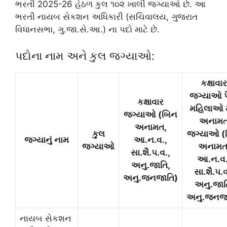
ભરતી 2025-26 હેઠળ કુલ ૧૦૨ ખાલી જગ્યાઓ છે. આ
ભરતી નાયબ સેકશન અધિકારી (સચિવાલય, ગુજરાત
વિધાનસભા, ગુ.જા.સે.આ.) ના પદો માટે છે.
પદોના નામ અને કુલ જગ્યાઓ:
કક્ષાવાર
જગ્યાઓ પ
કક્ષાવાર
મહિલાઓ મ
જગ્યાઓ (બિન
અનામ
અનામત,
કુલ
જગ્યાઓ (
જગ્યાનું નામ
આ.ન.વ.,
જગ્યાઓ
અનામત
સા.શૈ.પ.વ.,
આ.ન.વ.
અનુ.જાતિ,
સા.શૈ.પ.વ
અનુ.જનજાતિ)
અનુ.જાત
અનુ.જનજા
નાયબ સેકશન