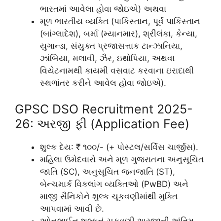
ભારતમાં આવેલા હોવા જોઇએ) અથવા
મૂળ ભારતીય વ્યક્તિ (પાકિસ્તાન, પૂર્વ પાકિસ્તાન
(બાંગ્લાદેશ), બર્મા (મ્યાનમાર), શ્રીલંકા, કેન્યા,
યુગાન્ડા, સંયુક્ત પ્રજાસત્તાક ટાન્ઝાનિયા,
ઝાંબિયા, મલાવી, ઝૈર, ઇથોપિયા, અથવા
વિયેટનામથી કાયમી વસવાટ કરવાના ઇરાદાથી
સ્થળાંતર કરીને આવેલ હોવા જોઇએ).
GPSC DSO Recruitment 2025-
26: અરજી ફી (Application Fee)
શુલ્ક દેય: ₹ ૧૦૦/- (+ પોસ્ટલ/સર્વિસ ચાર્જીસ).
મહિલા ઉમેદવારો અને મૂળ ગુજરાતના અનુસૂચિત
જાતિ (SC), અનુસૂચિત જનજાતિ (ST),
બેન્ચમાર્ક વિકલાંગ વ્યક્તિઓ (PwBD) અને
માજી સૈનિકોને શુલ્ક ચૂકવણીમાંથી મુક્તિ
આપવામાં આવી છે.