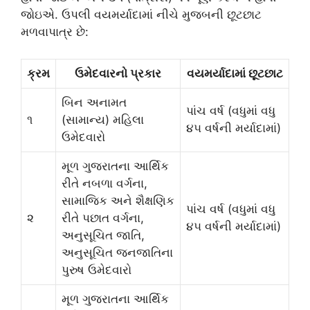
જોઇએ. ઉપલી વયમર્યાદામાં નીચે મુજબની છૂટછાટ
મળવાપાત્ર છે:
ક્રમ
ઉમેદવારનો પ્રકાર
વયમર્યાદામાં છૂટછાટ
બિન અનામત
પાંચ વર્ષ (વધુમાં વધુ
૧
(સામાન્ય) મહિલા
૪૫ વર્ષની મર્યાદામાં)
ઉમેદવારો
મૂળ ગુજરાતના આર્થિક
રીતે નબળા વર્ગના,
સામાજિક અને શૈક્ષણિક
પાંચ વર્ષ (વધુમાં વધુ
૨
રીતે પછાત વર્ગના,
૪૫ વર્ષની મર્યાદામાં)
અનુસૂચિત જાતિ,
અનુસૂચિત જનજાતિના
પુરુષ ઉમેદવારો
મૂળ ગુજરાતના આર્થિક