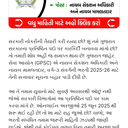
સરકારી નોકરીની તૈયારી કરી રહ્યા છો? શું તમે ગુજરાત
સરકારના પ્રતિષ્ઠિત પદો પર કારકિર્દી બનાવવા માંગો છો?
તો તમારી શોધ અહીં જ સમાપ્ત થાય છે! ગુજરાત જાહેર
સેવા આયોગ (GPSC) એ નાયબ સેકશન અધિકારી અને
નાયબ મામલતદાર, વર્ગ-૩ સંવર્ગની ભરતી 2025-26 માટે
તેની સત્તાવાર સૂચના બહાર પાડી દીધી છે.
આ તે તમામ યુવાનો માટે સુવર્ણ અવસરથી ઓછું નથી
જેઓ સરકારી વિભાગોમાં આ પ્રતિષ્ઠિત પદો પર કામ
કરવા માંગે છે. ઓનલાઈન અરજીઓ 25 જૂન 2025 થી
શરૂ થઈ રહી છે! તો શા માટે રાહ જુઓ છો? ચાલો, આ
ભરતી સંબંધિત તમામ જરૂરી માહિતી ઝડપથી જાણી
લઈએ, જેથી તમે કોઈપણ તણાવ વિના તમારી અરજી પૂર્ણ