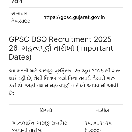
સ્થળ
સત્તાવાર
https://gpsc.gujarat.gov.in
વેબસાઇટ
GPSC DSO Recruitment 2025-
26: મહત્વપૂર્ણ તારીખો (Important
Dates)
આ ભરતી માટે અરજી પ્રક્રિયા 25 જૂન 2025 થી શરૂ
થઈ રહી છે, તેથી વિલંબ કર્યા વિના તમારી તૈયારી શરૂ
કરી દો. અહીં તમામ મહત્વપૂર્ણ તારીખો આપવામાં આવી
છે:
વિગતો
તારીખ
ઓનલાઈન અરજી સબમિટ
૨૫.૦૬.૨૦૨૫
કરવાની તારીખ
(૧૩:૦૦)