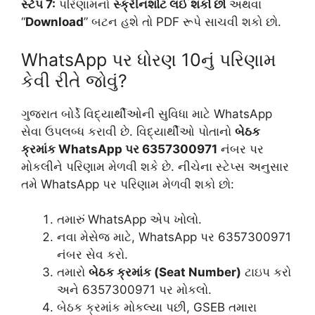
સ્ટેપ 7:
પરિણામનો
સ્ક્રીનશોટ લઈ શકો છો
અથવા
“
Download
” બટન હશે તો PDF રૂપે સાચવી શકો છો.
WhatsApp પર ધોરણ 10નું પરિણામ
કેવી રીતે જોવું?
ગુજરાત બોર્ડે વિદ્યાર્થીઓની સુવિધા માટે WhatsApp
સેવા ઉપલબ્ધ કરાવી છે. વિદ્યાર્થીઓ પોતાનો
બેઠક
ક્રમાંક WhatsApp પર 6357300971
નંબર પર
મોકલીને પરિણામ મેળવી શકે છે. નીચેના સ્ટેપ્સ અનુસાર
તમે WhatsApp પર પરિણામ મેળવી શકો છો:
તમારું WhatsApp એપ ખોલો.
નવા મેસેજ માટે, WhatsApp પર 6357300971
નંબર સેવ કરો.
તમારો
બેઠક ક્રમાંક (Seat Number)
ટાઇપ કરો
અને 6357300971 પર મોકલો.
બેઠક ક્રમાંક મોકલ્યા પછી, GSEB તમારા