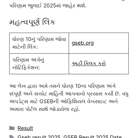
પરિણામ જુલાઈ 2025માં જાહેર થશે.
મહત્વપૂર્ણ લિંક
ધોરણ 10નું પરિણામ જોવા
gseb.org
માટેની લિંક:
પરિણામ અંગેનું
અહીં ક્લિક કરો
નોટિફિકેશન:
આ લેખ દ્વારા અમે તમને ધોરણ 10ના પરિણામ અંગે
સંપૂર્ણ અને સચોટ માહિતી આપવાનો પ્રયાસ કર્યો છે. વધુ
અપડેટ્સ માટે GSEBની ઓફિશિયલ વેબસાઇટ અને
અમારા પોર્ટલ સાથે જોડાયેલા રહો.
Categories
Result
Tags
Gseb result 2025
,
GSEB Result 2025 Date
,