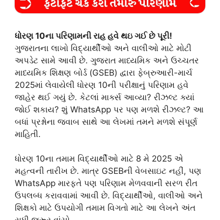
ધોરણ 10ના પરિણામની રાહ હવે થઇ ગઈ છે પૂરી!
ગુજરાતના લાખો વિદ્યાર્થીઓ અને વાલીઓ માટે મોટી
અપડેટ સામે આવી છે. ગુજરાત માધ્યમિક અને ઉચ્ચતર
માધ્યમિક શિક્ષણ બોર્ડ (GSEB) દ્વારા ફેબ્રુઆરી-માર્ચ
2025માં લેવાયેલી ધોરણ 10ની પરીક્ષાનું પરિણામ હવે
જાહેર થઈ ગયું છે. કેટલાં માર્ક્સ આવ્યા? રીઝલ્ટ ક્યાં
જોઈ શકાય? શું WhatsApp પર પણ મળશે રીઝલ્ટ? આ
બધાં પ્રશ્નોના જવાબ સાથે આ લેખમાં તમને મળશે સંપૂર્ણ
માહિતી.
ધોરણ 10ના તમામ વિદ્યાર્થીઓ માટે 8 મે 2025 એ
મહત્વની તારીખ છે. માત્ર GSEBની વેબસાઇટ નહીં, પણ
WhatsApp મારફતે પણ પરિણામ મેળવવાની સરળ રીત
ઉપલબ્ધ કરાવવામાં આવી છે. વિદ્યાર્થીઓ, વાલીઓ અને
શિક્ષકો માટે ઉપયોગી તમામ વિગતો માટે આ લેખને અંત