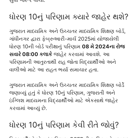
સુધી જરૂર વાંચો.
ધોરણ 10નું પરિણામ ક્યારે જાહેર થશે?
ગુજરાત માધ્યમિક અને ઉચ્ચતર માધ્યમિક શિક્ષણ બોર્ડ,
ગાંધીનગર દ્વારા ફેબ્રુઆરી-માર્ચ 2025માં યોજાયેલી
ધોરણ 10ની બોર્ડ પરીક્ષાનું પરિણામ
08 મે 2024ના રોજ
સવારે 08:00 કલાકે
જાહેર કરવામાં આવશે. આ
પરિણામની આતુરતાથી રાહ જોતા વિદ્યાર્થીઓ અને
વાલીઓ માટે આ રાહત ભર્યા સમાચાર હતા.
ગુજરાત માધ્યમિક અને ઉચ્ચતર માધ્યમિક શિક્ષણ બોર્ડે
જણાવ્યું હતું કે ધોરણ 10નું પરિણામ, ગુજરાતી અને
ઇંગ્લિશ માધ્યમના વિદ્યાર્થીઓ માટે એકસાથે જાહેર
કરવામાં આવ્યું છે.
ધોરણ 10નું પરિણામ કેવી રીતે જોવું?