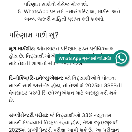
પરિણામ સાથેનો મેસેજ મોકલશે.
WhatsApp પર તમે તમારું પરિણામ, માર્કસ અને
અન્ય જરૂરી માહિતી પ્રાપ્ત કરી શકશો.
પરિણામ પછી શું?
મૂળ માર્કશીટ:
ઓનલાઇન પરિણામ ફક્ત પ્રોવિઝનલ
હોય છે. વિદ્યાર્થીઓએ પોતાની મૂળ માર્કશીટ મેળવવા
WhatsApp ગ્રૂપમાં જોડાવો!
માટે તેમની શાળાનો સંપર્ક કરવો પડશે.
રિ-ચેકિંગ/રિ-ઇવેલ્યુએશન:
જો વિદ્યાર્થીઓને પોતાના
માર્ક્સ સાથે અસંતોષ હોય, તો તેઓ મે 2025માં GSEBની
વેબસાઇટ પરથી રિ-ઇવેલ્યુએશન માટે અરજી કરી શકે
છે.
સપ્લીમેન્ટરી પરીક્ષા:
જે વિદ્યાર્થીઓ 33% ન્યૂનતમ
માર્ક્સ મેળવવામાં નિષ્ફળ રહ્યા હોય, તેઓ જૂન/જુલાઈ
2025માં સપ્લીમેન્ટરી પરીક્ષા આપી શકે છે. આ પરીક્ષાનું