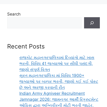
Search
Recent Posts
રાજકોટ મહાનગરપાલિકામાં દિવ્યાંગો માટે ખાસ
ભરતી, વિવિધ 41 જગ્યાઓ પર સીધી પસંદગી,
જાણો સંપૂર્ણ વિગત
સુરત મહાનગરપાલિકા માં વિવિધ 1900+
જગ્યાઓ પર બમ્પર ભરતી, જાણો કઈ કઈ પોસ્ટ
છે અને અરજી કરવાની રીત
Indian Army Agniveer Recruitment
Jamnagar 2026: જામનગર આર્મી રિક્રુટમેન્ટ
ઓફિસ દ્વારા અગ્નિવીરની મોટી ભરતી જાહેર,