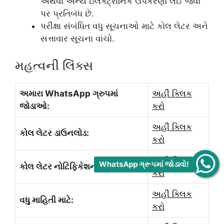
અથવા અન્ય ઇલેક્ટ્રોનિક ઉપકરણો લઈ જવા
પર પ્રતિબંધ છે.
પરીક્ષા સંબંધિત વધુ સૂચનાઓ માટે કોલ લેટર અને
સત્તાવાર સૂચના વાંચો.
મહત્વની લિંક્સ
અમારા WhatsApp ગ્રુપમાં
અહીં ક્લિક
જોડાઓ:
કરો
અહીં ક્લિક
કોલ લેટર ડાઉનલોડ:
કરો
અહીં ક્લિક
WhatsApp ગ્રૂપમાં જોડાવો!
કોલ લેટર નોટિફિકેશન:
કરો
અહીં ક્લિક
વધુ માહિતી માટે:
કરો