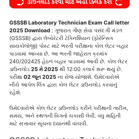
GSSSB Laboratory Technician Exam Call letter
2025 Download
: ગુજરાત ગૌણ સેવા પસંદગી મંડળ
(GSSSB) દ્વારા લેબોરેટરી ટેક્નિશિયન (ફોરેન્સિક
સાયકોલોજી) પોસ્ટ માટે ભરતી પરીક્ષાના કોલ લેટર બહાર
પાડવામાં આવ્યા છે. આ ભરતી જાહેરાત ક્રમાંક
240/202425 હેઠળ બહાર પાડવામાં આવી છે. કોલ લેટર
ડાઉનલોડ
25 મે 2025
થી 12:00 કલાકે શરૂ થયું છે.
પરીક્ષા
02 જૂન 2025
ના રોજ યોજાશે. ઉમેદવારોએ
નીચે આપેલ લિંક દ્વારા
કોલ લેટર ડાઉનલોડ કરવાનું
રહેશે.
ઉમેદવારોએ કોલ લેટર ડાઉનલોડ કરીને પરીક્ષાની તારીખ,
સમય, અને સ્થળની વિગતો ચકાસી લેવી. વધુ માહિતી
માટે સત્તાવાર સૂચના ધ્યાનથી વાંચવી.