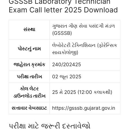
GSSSB Laboratory Technician
Exam Call letter 2025 Download
ગુજરાત ગૌણ સેવા પસંદગી મંડળ
સંસ્થા
(GSSSB)
લેબોરેટરી ટેક્નિશિયન (ફોરેન્સિક
પોસ્ટનું નામ
સાયકોલોજી)
જાહેરાત ક્રમાંક
240/202425
પરીક્ષા તારીખ
02 જૂન 2025
કોલ લેટર
25 મે 2025 (12:00 કલાકથી)
ડાઉનલોડ તારીખ
સત્તાવાર વેબસાઇટ
https://gsssb.gujarat.gov.in
પરીક્ષા માટે જરૂરી દસ્તાવેજો