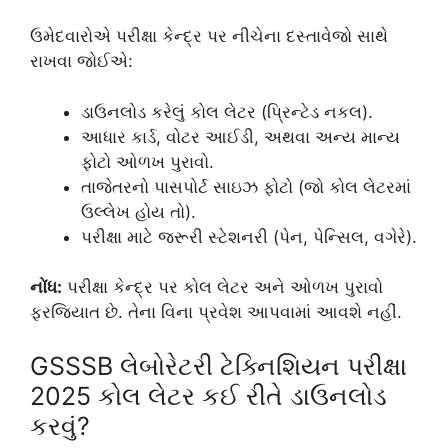
ઉમેદવારોએ પરીક્ષા કેન્દ્ર પર નીચેના દસ્તાવેજો સાથે
રાખવા જોઈએ:
ડાઉનલોડ કરેલું કોલ લેટર (પ્રિન્ટેડ નકલ).
આધાર કાર્ડ, વોટર આઈડી, અથવા અન્ય માન્ય
ફોટો ઓળખ પુરાવો.
તાજેતરનો પાસપોર્ટ સાઇઝ ફોટો (જો કોલ લેટરમાં
ઉલ્લેખ હોય તો).
પરીક્ષા માટે જરૂરી સ્ટેશનરી (પેન, પેન્સિલ, વગેરે).
નોંધ:
પરીક્ષા કેન્દ્ર પર કોલ લેટર અને ઓળખ પુરાવો
ફરજિયાત છે. તેના વિના પ્રવેશ આપવામાં આવશે નહીં.
GSSSB લેબોરેટરી ટેક્નિશિયન પરીક્ષા
2025 કોલ લેટર કઈ રીતે ડાઉનલોડ
કરવું?