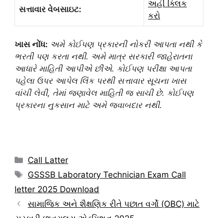
અહીં ક્લિક
સત્તાવાર વેબસાઇટ:
કરો
ખાસ નોંધ:
અમે કોઈપણ પ્રકારની નોકરી આપતા નથી કે
ભરતી પણ કરતા નથી. અમે માત્ર સરકારી જાહેરાતના
આધારે માહિતી આપીએ છીએ. કોઈપણ પરીક્ષા આપતા
પહેલા ઉપર આપેલ લિંક પરથી સત્તાવાર સૂચના ખાસ
વાંચી લેવી, તેમાં જણાવેલ માહિતી જ સાચી છે. કોઈપણ
પ્રકારના નુકસાન માટે અમે જવાબદાર નથી.
Categories
Call Latter
Tags
GSSSB Laboratory Technician Exam Call
letter 2025 Download
સામાજિક અને શૈક્ષણિક રીતે પછાત વર્ગો (OBC) માટે