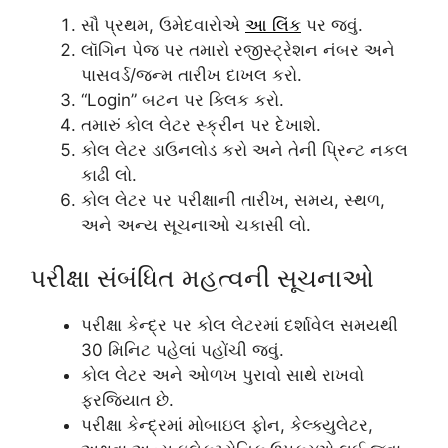
સૌ પ્રથમ, ઉમેદવારોએ
આ લિંક
પર જવું.
લૉગિન પેજ પર તમારો રજીસ્ટ્રેશન નંબર અને
પાસવર્ડ/જન્મ તારીખ દાખલ કરો.
“Login” બટન પર ક્લિક કરો.
તમારું કોલ લેટર સ્ક્રીન પર દેખાશે.
કોલ લેટર ડાઉનલોડ કરો અને તેની પ્રિન્ટ નકલ
કાઢી લો.
કોલ લેટર પર પરીક્ષાની તારીખ, સમય, સ્થળ,
અને અન્ય સૂચનાઓ ચકાસી લો.
પરીક્ષા સંબંધિત મહત્વની સૂચનાઓ
પરીક્ષા કેન્દ્ર પર કોલ લેટરમાં દર્શાવેલ સમયથી
30 મિનિટ પહેલાં પહોંચી જવું.
કોલ લેટર અને ઓળખ પુરાવો સાથે રાખવો
ફરજિયાત છે.
પરીક્ષા કેન્દ્રમાં મોબાઇલ ફોન, કેલ્ક્યુલેટર,