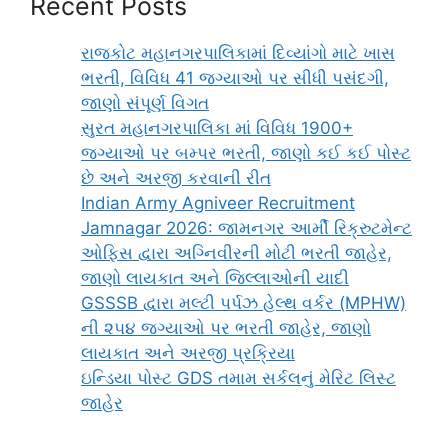
Recent Posts
રાજકોટ મહાનગરપાલિકામાં દિવ્યાંગો માટે ખાસ
ભરતી, વિવિધ 41 જગ્યાઓ પર સીધી પસંદગી,
જાણો સંપૂર્ણ વિગત
સુરત મહાનગરપાલિકા માં વિવિધ 1900+
જગ્યાઓ પર બમ્પર ભરતી, જાણો કઈ કઈ પોસ્ટ
છે અને અરજી કરવાની રીત
Indian Army Agniveer Recruitment
Jamnagar 2026: જામનગર આર્મી રિક્રુટમેન્ટ
ઓફિસ દ્વારા અગ્નિવીરની મોટી ભરતી જાહેર,
જાણો લાયકાત અને જિલ્લાઓની યાદી
GSSSB દ્વારા મલ્ટી પર્પઝ હેલ્થ વર્કર (MPHW)
ની ૨૫૪ જગ્યાઓ પર ભરતી જાહેર, જાણો
લાયકાત અને અરજી પ્રક્રિયા
ઇન્ડિયા પોસ્ટ GDS તમામ સર્કલનું મેરિટ લિસ્ટ
જાહેર