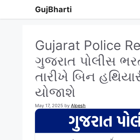
Skip
GujBharti
to
content
Gujarat Police R
ગુજરાત પોલીસ ભરત
તારીખે બિન હથિયારી
યોજાશે
May 17, 2025
by
Alpesh