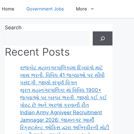
Home
Government Jobs
More
Search
Recent Posts
રાજકોટ મહાનગરપાલિકામાં દિવ્યાંગો માટે
ખાસ ભરતી, વિવિધ 41 જગ્યાઓ પર સીધી
પસંદગી, જાણો સંપૂર્ણ વિગત
સુરત મહાનગરપાલિકા માં વિવિધ 1900+
જગ્યાઓ પર બમ્પર ભરતી, જાણો કઈ કઈ
પોસ્ટ છે અને અરજી કરવાની રીત
Indian Army Agniveer Recruitment
Jamnagar 2026: જામનગર આર્મી
રિક્રુટમેન્ટ ઓફિસ દ્વારા અગ્નિવીરની મોટી