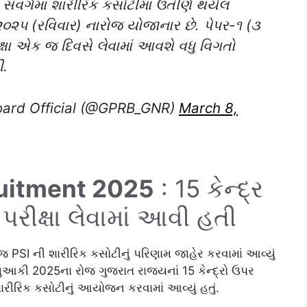
ંવર્ગમાં શારીરિક કસોટીમાં ઉતીર્ણ થયેલ
/૨૦૨૫ (રવિવાર) નારોજ યોજાનાર છે. પેપર-૧ (૩
્ષા એક જ દિવસે લેવામાં આવશે વધુ વિગતો
ી.
Board Official (@GPRB_GNR)
March 8,
ruitment 2025
: 15 કેન્દ્ર
રીક્ષા લેવામાં આવી હતી
ાં જ PSI ની શારીરિક કસોટીનું પરિણામ જાહેર કરવામાં આવ્યું
ાન્યુઆકી 2025ના રોજ ગુજરાત રાજ્યનાં 15 કેન્દ્રો ઉપર
ારીરિક કસોટીનું આયોજન કરવામાં આવ્યું હતું.