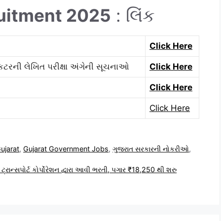
ruitment 2025
: લિંક
Click Here
ેકટરની લેખિત પરીક્ષા અંગેની સૂચનાઓ
Click Here
Click Here
Click Here
ujarat
,
Gujarat Government Jobs
,
ગુજરાત સરકારની નોકરીઓ
,
્સપોર્ટ કોર્પોરેશન દ્વારા આવી ભરતી, પગાર ₹18,250 થી શરુ