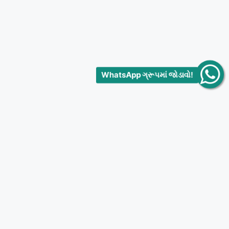
WhatsApp ગ્રૂપમાં જોડાવો!