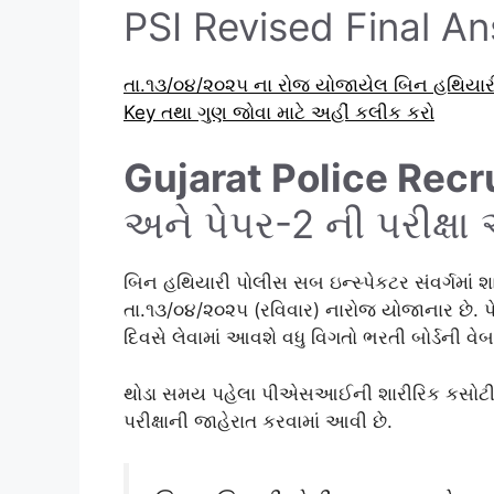
PSI Revised Final A
તા.૧૩/૦૪/૨૦૨૫ ના રોજ યોજાયેલ બિન હથિયારી 
Key તથા ગુણ જોવા માટે અહીં કલીક કરો
Gujarat Police Rec
અને પેપર-2 ની પરીક્ષ
બિન હથિયારી પોલીસ સબ ઇન્સ્પેકટર સંવર્ગમાં શા
તા.૧૩/૦૪/૨૦૨૫ (રવિવાર) નારોજ યોજાનાર છે. 
દિવસે લેવામાં આવશે વધુ વિગતો ભરતી બોર્ડની વ
થોડા સમય પહેલા પીએસઆઈની શારીરિક કસોટીનું પ
પરીક્ષાની જાહેરાત કરવામાં આવી છે.