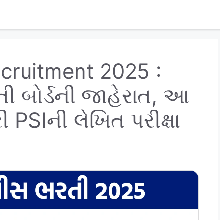
ecruitment 2025 :
ી બોર્ડની જાહેરાત, આ
 PSIની લેખિત પરીક્ષા