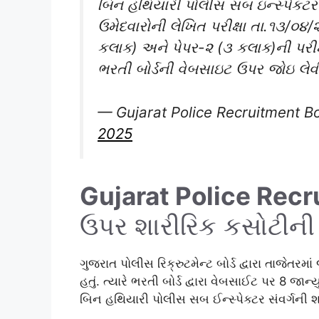
બિન હથિયારી પોલીસ સબ ઇન્સ્પેકટર સ
ઉમેદવારોની લેખિત પરીક્ષા તા.૧૩/૦૪
કલાક) અને પેપર-૨ (૩ કલાક)ની પરીક
ભરતી બોર્ડની વેબસાઇટ ઉપર જોઇ લેવ
— Gujarat Police Recruitment 
2025
Gujarat Police Rec
ઉપર શારીરિક કસોટીની પ
ગુજરાત પોલીસ રિક્રુટમેન્ટ બોર્ડ દ્વારા તાજેતરમ
હતું. ત્યારે ભરતી બોર્ડ દ્વારા વેબસાઈટ પર 8 જ
બિન હથિયારી પોલીસ સબ ઈન્સ્પેક્ટર સંવર્ગની શ