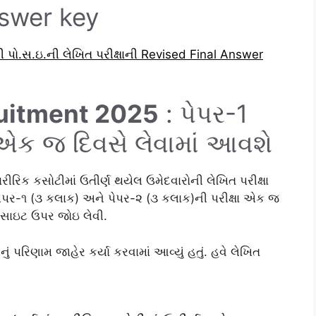
nswer key
પો.સ.ઇ.ની લેખિત પરીક્ષાની Revised Final Answer
ruitment 2025
: પેપર-1
ા એક જ દિવસે લેવામાં આવશે
રીરિક કસોટીમાં ઉતીર્ણ થયેલ ઉમેદવારોની લેખિત પરીક્ષા
પેપર-૧ (૩ કલાક) અને પેપર-૨ (૩ કલાક)ની પરીક્ષા એક જ
ેબસાઇટ ઉપર જોઇ લેવી.
રિણામ જાહેર કર્યા કરવામાં આવ્યું હતું. હવે લેખિત