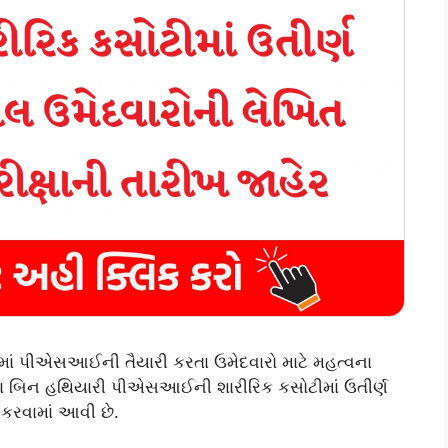
માં પીએસઆઈની તૈયારી કરતા ઉમેદવારો માટે મહત્વના
દ્વારા બિન હથિયારી પીએસઆઈની શારીરિક કસોટીમાં ઉતીર્ણ
 કરવામાં આવી છે.