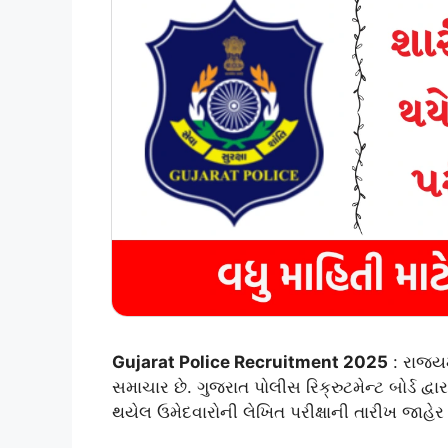
Gujarat Police Recruitment 2025
: રાજ્ય
સમાચાર છે. ગુજરાત પોલીસ રિક્રુટમેન્ટ બોર્ડ 
થયેલ ઉમેદવારોની લેખિત પરીક્ષાની તારીખ જાહેર