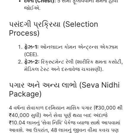
છાતી (Chest):
5 સેમી ફૂલાવવાની ક્ષમતા હોવી
જોઈએ.
પસંદગી પ્રક્રિયા (Selection
Process)
ફેઝ-1:
ઓનલાઇન કોમન એન્ટ્રન્સ એક્ઝામ
(CEE).
ફેઝ-2:
રિક્રુટમેન્ટ રેલી (શારીરિક ક્ષમતા કસોટી,
મેડિકલ ટેસ્ટ અને દસ્તાવેજ ચકાસણી).
પગાર અને અન્ય લાભો (Seva Nidhi
Package)
4 વર્ષના સેવાકાળ દરમિયાન માસિક પગાર (₹30,000 થી
₹40,000 સુધી) અને સેવા પૂર્ણ થયા બાદ અંદાજે
₹10.04 લાખનું ‘સેવા નિધિ’ પેકેજ વ્યાજ સાથે આપવામાં
આવશે. આ ઉપરાંત, 48 લાખનું જીવન વીમા કવચ પણ