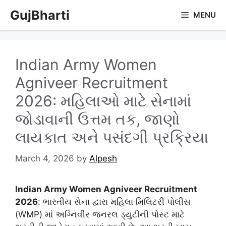
Skip
GujBharti
MENU
to
content
Indian Army Women
Agniveer Recruitment
2026: મહિલાઓ માટે સેનામાં
જોડાવાની ઉત્તમ તક, જાણો
લાયકાત અને પસંદગી પ્રક્રિયા
March 4, 2026
by
Alpesh
Indian Army Women Agniveer Recruitment
2026
: ભારતીય સેના દ્વારા મહિલા મિલિટરી પોલીસ
(WMP) માં અગ્નિવીર જનરલ ડ્યુટીની પોસ્ટ માટે