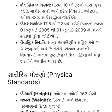
શૈક્ષણિક લાયકાત:
ધોરણ 10 (મેટ્રિક) પાસ, કુલ
45% માર્કસ સાથે અને દરેક વિષયમાં ઓછામાં
ઓછા 33% માર્કસ હોવા જોઈએ.
ઉંમર મર્યાદા:
17.5 થી 22 વર્ષ. (ઉમેદવારનો જન્મ
01 જુલાઈ 2005 થી 01 જુલાઈ 2009 ની વચ્ચે
થયેલો હોવો જોઈએ) .
વૈવાહિક સ્થિતિ:
માત્ર અપરિણીત મહિલાઓ જ
અરજી કરી શકે છે. જોકે, સંતાન વગરની
વિધવાઓ અથવા છૂટાછેડા લીધેલ મહિલાઓ પણ
શરતોને આધીન પાત્ર છે.
શારીરિક ધોરણો (Physical
Standards)
ઊંચાઈ (Height):
ઓછામાં ઓછી 162 સેમી.
વજન (Weight):
ઊંચાઈ અને ઉંમરના
પ્રમાણમાં (BMI મુજબ).