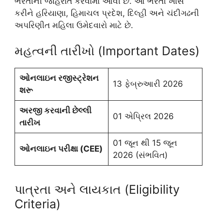
ભરતીની જાહેરાત કરવામાં આવી છે. આ ભરતી ખાસ
કરીને હરિયાણા, હિમાચલ પ્રદેશ, દિલ્હી અને ચંદીગઢની
અપરિણીત મહિલા ઉમેદવારો માટે છે.
મહત્વની તારીખો (Important Dates)
ઓનલાઇન રજીસ્ટ્રેશન
13 ફેબ્રુઆરી 2026
શરૂ
અરજી કરવાની છેલ્લી
01 એપ્રિલ 2026
તારીખ
01 જૂન થી 15 જૂન
ઓનલાઇન પરીક્ષા (CEE)
2026 (સંભવિત)
પાત્રતા અને લાયકાત (Eligibility
Criteria)