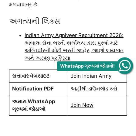
મળવાપાત્ર છે.
અગત્યની લિંક્સ
Indian Army Agniveer Recruitment 2026:
અંબાલા સેના ભરતી કાર્યાલય દ્વારા પુરુષો માટે
અગ્નિવીરની મોટી ભરતી જાહેર, જાણો લાયકાત
અને અરજી પ્રક્રિયા
WhatsApp ગ્રૂપમાં જોડાવો!
સત્તાવાર વેબસાઇટ
Join Indian Army
Notification PDF
અહીંથી ડાઉનલોડ કરો
અમારા WhatsApp
Join Now
ગ્રુપમાં જોડાઓ