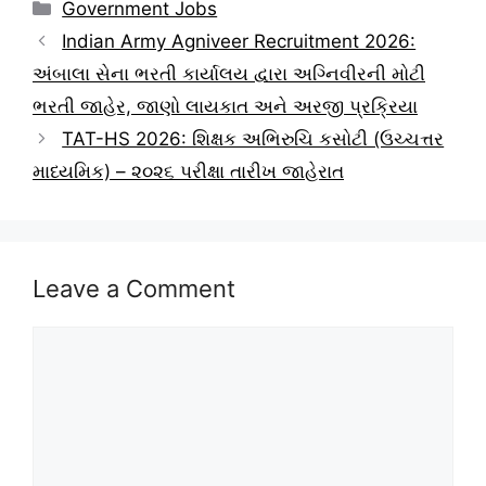
Categories
Government Jobs
Indian Army Agniveer Recruitment 2026:
અંબાલા સેના ભરતી કાર્યાલય દ્વારા અગ્નિવીરની મોટી
ભરતી જાહેર, જાણો લાયકાત અને અરજી પ્રક્રિયા
TAT-HS 2026: શિક્ષક અભિરુચિ કસોટી (ઉચ્ચત્તર
માધ્યમિક) – ૨૦૨૬ પરીક્ષા તારીખ જાહેરાત
Leave a Comment
Comment