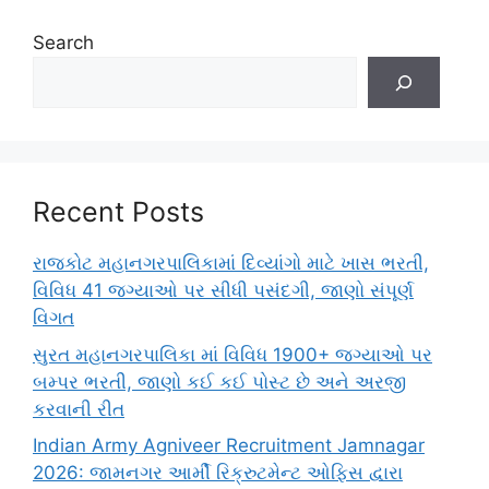
Search
Recent Posts
રાજકોટ મહાનગરપાલિકામાં દિવ્યાંગો માટે ખાસ ભરતી,
વિવિધ 41 જગ્યાઓ પર સીધી પસંદગી, જાણો સંપૂર્ણ
વિગત
સુરત મહાનગરપાલિકા માં વિવિધ 1900+ જગ્યાઓ પર
બમ્પર ભરતી, જાણો કઈ કઈ પોસ્ટ છે અને અરજી
કરવાની રીત
Indian Army Agniveer Recruitment Jamnagar
2026: જામનગર આર્મી રિક્રુટમેન્ટ ઓફિસ દ્વારા