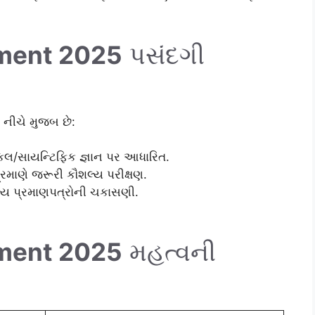
ment 2025
પસંદગી
 નીચે મુજબ છે:
લ/સાયન્ટિફિક જ્ઞાન પર આધારિત.
્રમાણે જરૂરી કૌશલ્ય પરીક્ષણ.
્ય પ્રમાણપત્રોની ચકાસણી.
ment 2025
મહત્વની