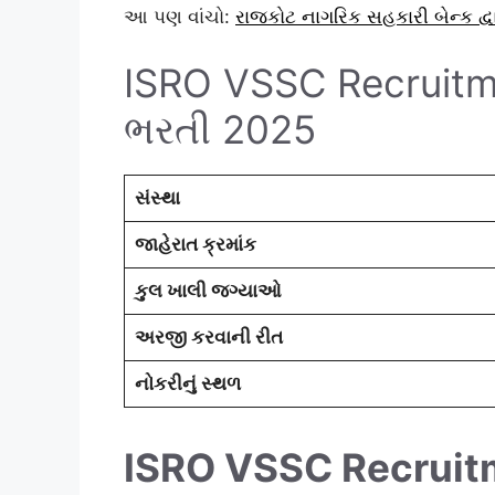
આ પણ વાંચો:
રાજકોટ નાગરિક સહકારી બેન્ક દ્વ
ISRO VSSC Recruitm
ભરતી 2025
સંસ્થા
જાહેરાત ક્રમાંક
કુલ ખાલી જગ્યાઓ
અરજી કરવાની રીત
નોકરીનું સ્થળ
ISRO VSSC Recruit