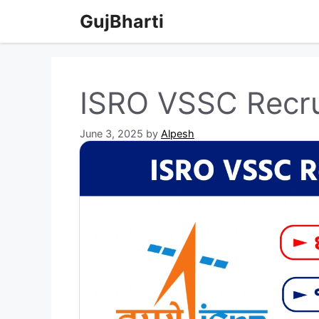
Skip
GujBharti
to
content
ISRO VSSC Recr
June 3, 2025
by
Alpesh