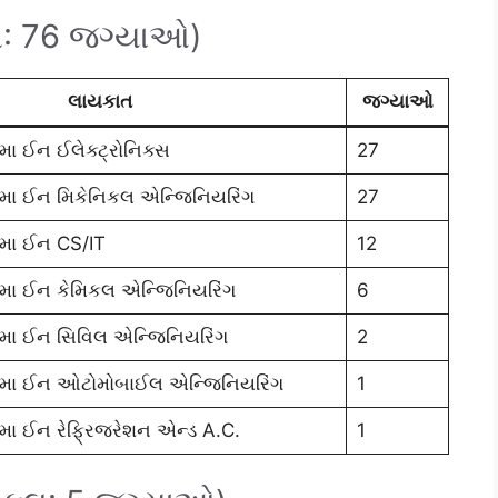
લ: 76 જગ્યાઓ)
લાયકાત
જગ્યાઓ
લોમા ઈન ઈલેક્ટ્રોનિક્સ
27
્લોમા ઈન મિકેનિકલ એન્જિનિયરિંગ
27
્લોમા ઈન CS/IT
12
્લોમા ઈન કેમિકલ એન્જિનિયરિંગ
6
્લોમા ઈન સિવિલ એન્જિનિયરિંગ
2
પ્લોમા ઈન ઓટોમોબાઈલ એન્જિનિયરિંગ
1
્લોમા ઈન રેફ્રિજરેશન એન્ડ A.C.
1