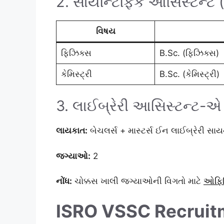
2. સાયન્ટિફિક આસિસ્ટન્ટ 
વિષય
ફિઝિક્સ
B.Sc. (ફિઝિક્સ)
કેમિસ્ટ્રી
B.Sc. (કેમિસ્ટ્રી)
3. લાઈબ્રેરી આસિસ્ટન્ટ-એ
લાયકાત:
બેચલર્સ + માસ્ટર્સ ઈન લાઈબ્રેરી સાય
જગ્યાઓ:
2
નોંધ:
ચોક્કસ ખાલી જગ્યાઓની વિગતો માટે
ઓફિશ
ISRO VSSC Recruit