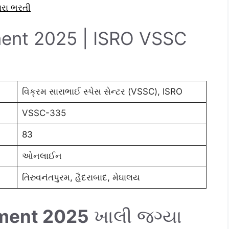
ારા ભરતી
ent 2025 | ISRO VSSC
વિક્રમ સારાભાઈ સ્પેસ સેન્ટર (VSSC), ISRO
VSSC-335
83
ઓનલાઈન
તિરુવનંતપુરમ, હૈદરાબાદ, મેઘાલય
ment 2025
ખાલી જગ્યા