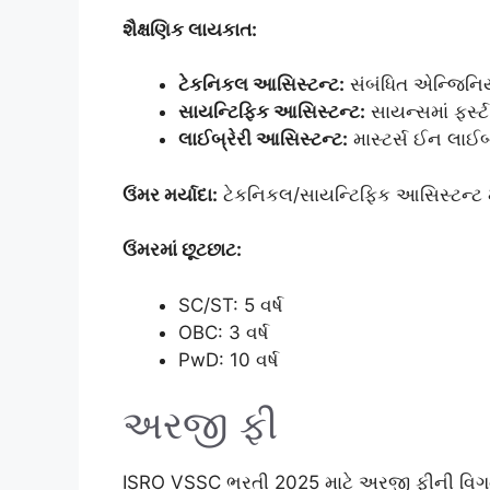
શૈક્ષણિક લાયકાત:
ટેકનિકલ આસિસ્ટન્ટ:
સંબંધિત એન્જિનિયરિં
સાયન્ટિફિક આસિસ્ટન્ટ:
સાયન્સમાં ફર્સ્ટ
લાઈબ્રેરી આસિસ્ટન્ટ:
માસ્ટર્સ ઈન લાઈબ
ઉંમર મર્યાદા:
ટેકનિકલ/સાયન્ટિફિક આસિસ્ટન્ટ મા
ઉંમરમાં છૂટછાટ:
SC/ST: 5 વર્ષ
OBC: 3 વર્ષ
PwD: 10 વર્ષ
અરજી ફી
ISRO VSSC ભરતી 2025 માટે અરજી ફીની વિગત