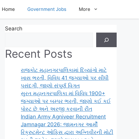
Home
Government Jobs
More
Search
Recent Posts
રાજકોટ મહાનગરપાલિકામાં દિવ્યાંગો માટે
ખાસ ભરતી, વિવિધ 41 જગ્યાઓ પર સીધી
પસંદગી, જાણો સંપૂર્ણ વિગત
સુરત મહાનગરપાલિકા માં વિવિધ 1900+
જગ્યાઓ પર બમ્પર ભરતી, જાણો કઈ કઈ
પોસ્ટ છે અને અરજી કરવાની રીત
Indian Army Agniveer Recruitment
Jamnagar 2026: જામનગર આર્મી
રિક્રુટમેન્ટ ઓફિસ દ્વારા અગ્નિવીરની મોટી