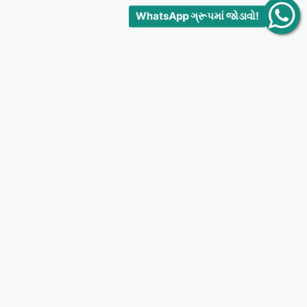
WhatsApp ગ્રૂપમાં જોડાવો!