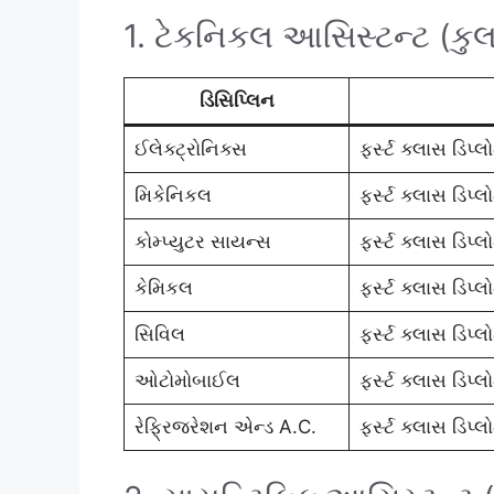
1. ટેકનિકલ આસિસ્ટન્ટ (કુ
ડિસિપ્લિન
ઈલેક્ટ્રોનિક્સ
ફર્સ્ટ ક્લાસ ડિપ્
મિકેનિકલ
ફર્સ્ટ ક્લાસ ડિપ
કોમ્પ્યુટર સાયન્સ
ફર્સ્ટ ક્લાસ ડિપ
કેમિકલ
ફર્સ્ટ ક્લાસ ડિપ
સિવિલ
ફર્સ્ટ ક્લાસ ડિપ
ઓટોમોબાઈલ
ફર્સ્ટ ક્લાસ ડિ
રેફ્રિજરેશન એન્ડ A.C.
ફર્સ્ટ ક્લાસ ડિપ