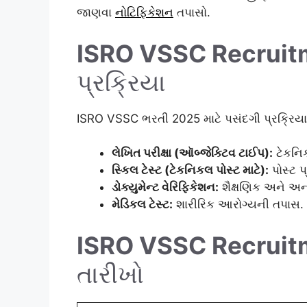
જાણવા
નોટિફિકેશન
તપાસો.
ISRO VSSC Recruit
પ્રક્રિયા
ISRO VSSC ભરતી 2025 માટે પસંદગી પ્રક્રિયા
લેખિત પરીક્ષા (ઑબ્જેક્ટિવ ટાઈપ):
ટેકનિક
સ્કિલ ટેસ્ટ (ટેકનિકલ પોસ્ટ માટે):
પોસ્ટ પ
ડોક્યુમેન્ટ વેરિફિકેશન:
શૈક્ષણિક અને અન
મેડિકલ ટેસ્ટ:
શારીરિક આરોગ્યની તપાસ.
ISRO VSSC Recruit
તારીખો