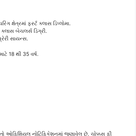
ગ ક્ષેત્રમાં ફર્સ્ટ ક્લાસ ડિપ્લોમા.
 ક્લાસ બેચલર્સ ડિગ્રી.
્રેરી સાયન્સ.
ટે 18 થી 35 વર્ષ.
ો ઓફિશિયલ નોટિફિકેશનમાં જણાવેલ છે. ચોક્કસ ફી