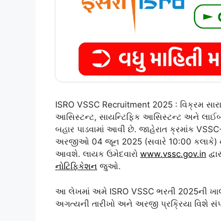
ISRO VSSC Recruitment 2025 : વિક્રમ સારાભા
આસિસ્ટન્ટ, સાયન્ટિફિક આસિસ્ટન્ટ અને લાઈબ
બહાર પાડવામાં આવી છે. જાહેરાત ક્રમાંક V
અરજીઓ 04 જૂન 2025 (સવારે 10:00 કલાકે) થી 
આવશે. લાયક ઉમેદવારો
www.vssc.gov.in
દ્વા
નોટિફિકેશન
જુઓ.
આ લેખમાં અમે ISRO VSSC ભરતી 2025ની ખાલી 
અગત્યની તારીખો અને અરજી પ્રક્રિયા વિશે સંપૂ