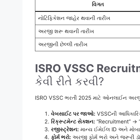
વિગત
નોટિફિકેશન જાહેર થવાની તારીખ
અરજી શરૂ થવાની તારીખ
અરજીની છેલ્લી તારીખ
ISRO VSSC Recruit
કેવી રીતે કરવી?
ISRO VSSC ભરતી 2025 માટે ઓનલાઈન અરજી 
વેબસાઈટ પર જાઓ:
VSSCની આધિકારિ
રિક્રૂટમેન્ટ સેક્શન:
“Recruitment” → “
રજીસ્ટ્રેશન:
માન્ય ઈમેઈલ ID અને મોબાઈ
ફોર્મ ભરો:
અરજી ફોર્મ ભરો અને જરૂરી ડૉ