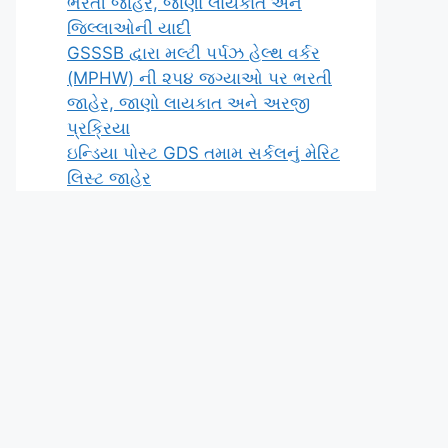
ભરતી જાહેર, જાણો લાયકાત અને
જિલ્લાઓની યાદી
GSSSB દ્વારા મલ્ટી પર્પઝ હેલ્થ વર્કર
(MPHW) ની ૨૫૪ જગ્યાઓ પર ભરતી
જાહેર, જાણો લાયકાત અને અરજી
પ્રક્રિયા
ઇન્ડિયા પોસ્ટ GDS તમામ સર્કલનું મેરિટ
લિસ્ટ જાહેર