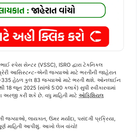
ઈ સ્પેસ સેન્ટર (VSSC), ISRO દ્વારા ટેકનિકલ
્રેરી આસિસ્ટન્ટ-એની જગ્યાઓ માટે ભરતીની જાહેરાત
SSC-335 હેઠળ કુલ 83 જગ્યાઓ માટે ભરતી થશે. ઓનલાઈન
18 જૂન 2025 (સાંજે 5:00 કલાકે) સુધી સ્વીકારવામાં
રા અરજી કરી શકે છે. વધુ માહિતી માટે
ઓફિશિયલ
જગ્યાઓ, લાયકાત, ઉંમર મર્યાદા, પસંદગી પ્રક્રિયા,
ર્ણ માહિતી આપીશું. આખો લેખ વાંચો!