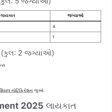
(કુલ: 5 જગ્યાઓ)
લાયકાત
જગ્યાઓ
4
1
 (કુલ: 2 જગ્યાઓ)
ન્સ
િયલ નોટિફિકેશન
જુઓ.
ment 2025
લાયકાત