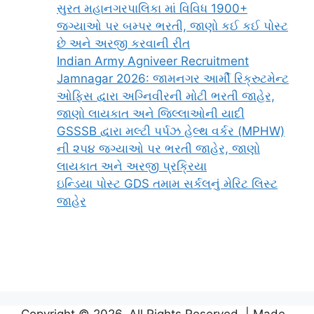
સુરત મહાનગરપાલિકા માં વિવિધ 1900+
જગ્યાઓ પર બમ્પર ભરતી, જાણો કઈ કઈ પોસ્ટ
છે અને અરજી કરવાની રીત
Indian Army Agniveer Recruitment
Jamnagar 2026: જામનગર આર્મી રિક્રુટમેન્ટ
ઓફિસ દ્વારા અગ્નિવીરની મોટી ભરતી જાહેર,
જાણો લાયકાત અને જિલ્લાઓની યાદી
GSSSB દ્વારા મલ્ટી પર્પઝ હેલ્થ વર્કર (MPHW)
ની ૨૫૪ જગ્યાઓ પર ભરતી જાહેર, જાણો
લાયકાત અને અરજી પ્રક્રિયા
ઇન્ડિયા પોસ્ટ GDS તમામ સર્કલનું મેરિટ લિસ્ટ
જાહેર
Copyright © 2026. All Rights Reserved. | Made