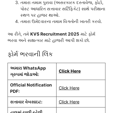
તમારા તમામ પુરાવા (અસરકારક દસ્તાવેજ, ફોટો,
પોસ્ટ આધારિત સત્તાવાર સર્ટિફિકેટ) સાથે પરીક્ષાના
સ્થળ પર હાજર થાઓ.
તમારા ઉમેદવારના તમામ વિગતોની ખાતરી કરવો.
આ રીતે, તમે
KVS Recruitment 2025
માટે ફોર્મ
ભરવા અને સક્ષાત્કાર માટે હાજરી આપી શકો છો.
ફોર્મ ભરવાની લિંક
અમારા WhatsApp
Click Here
ગ્રુપમાં જોડાઓ:
Official Notification
Click Here
PDF:
સત્તાવાર વેબસાઇટ:
Click Here
હાલમાં ચાલી રહેલી