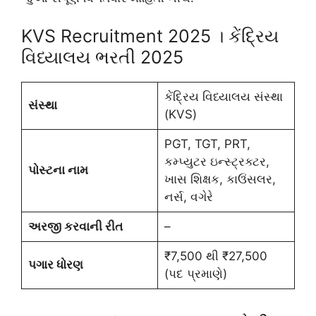
KVS Recruitment 2025 । કેંદ્રિય
વિધ્યાલય ભરતી 2025
કેંદ્રિય વિધ્યાલય સંસ્થા
સંસ્થા
(KVS)
PGT, TGT, PRT,
કમ્પ્યુટર ઇન્સ્ટ્રક્ટર,
પોસ્ટના નામ
ખાસ શિક્ષક, કાઉંસલર,
નર્સ, વગેરે
અરજી કરવાની રીત
–
₹7,500 થી ₹27,500
પગાર ધોરણ
(પદ પ્રમાણે)