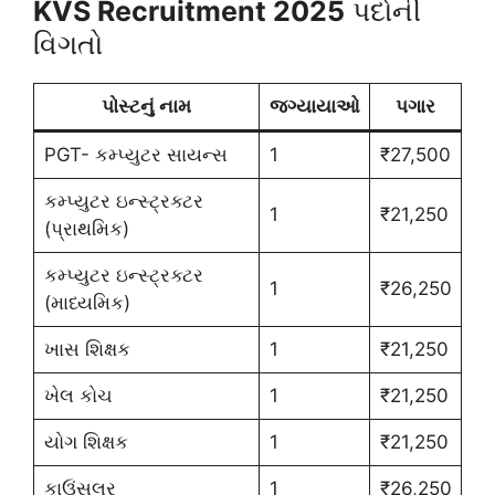
KVS Recruitment 2025
પદોની
વિગતો
પોસ્ટનું નામ
જગ્યાયાઓ
પગાર
PGT- કમ્પ્યુટર સાયન્સ
1
₹27,500
કમ્પ્યુટર ઇન્સ્ટ્રક્ટર
1
₹21,250
(પ્રાથમિક)
કમ્પ્યુટર ઇન્સ્ટ્રક્ટર
1
₹26,250
(માધ્યમિક)
ખાસ શિક્ષક
1
₹21,250
ખેલ કોચ
1
₹21,250
યોગ શિક્ષક
1
₹21,250
કાઉંસલર
1
₹26,250