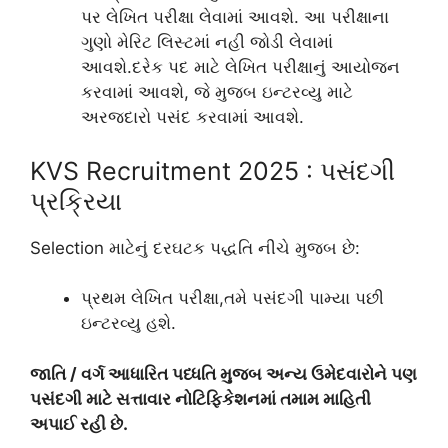
પર લેખિત પરીક્ષા લેવામાં આવશે. આ પરીક્ષાના
ગુણો મેરિટ લિસ્ટમાં નહી જોડી લેવામાં
આવશે.દરેક પદ માટે લેખિત પરીક્ષાનું આયોજન
કરવામાં આવશે, જે મુજબ ઇન્ટરવ્યુ માટે
અરજદારો પસંદ કરવામાં આવશે.
KVS Recruitment 2025 : પસંદગી
પ્રક્રિયા
Selection માટેનું દરઘટક પદ્ધતિ નીચે મુજબ છે:
પ્રથમ લેખિત પરીક્ષા,તમે પસંદગી પામ્યા પછી
ઇન્ટરવ્યુ હશે.
જાતિ / વર્ગ આધારિત પધ્ધતિ મુજબ અન્ય ઉમેદવારોને પણ
પસંદગી માટે સત્તાવાર નોટિફિકેશનમાં તમામ માહિતી
અપાઈ રહી છે.