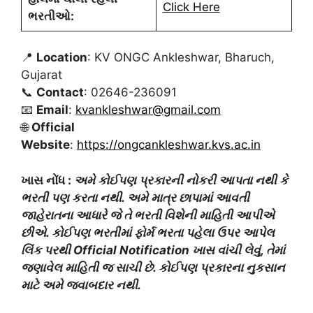
Click Here
ભરતીઓ:
📍
Location
: KV ONGC Ankleshwar, Bharuch,
Gujarat
📞
Contact
: 02646-236091
📧
Email
:
kvankleshwar@gmail.com
🌐
Official
Website
:
https://ongcankleshwar.kvs.ac.in
ખાસ નોંધ :
અમે કોઈપણ પ્રકારની નોકરી આપતા નથી કે
ભરતી પણ કરતા નથી. અમે માત્ર છાપામાં આવતી
જાહેરાતના આધારે જે તે ભરતી વિશેની માહિતી આપીએ
છીએ. કોઈપણ ભરતીમાં ફોર્મ ભરતા પહેલા ઉપર આપેલ
લિંક પરથી Official Notification ખાસ વાંચી લેવું, તેમાં
જણાવેલ માહિતી જ સાચી છે. કોઈપણ પ્રકારના નુકસાન
માટે અમે જવાબદાર નથી.