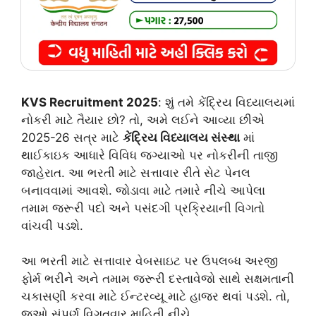
KVS Recruitment 2025
: શું તમે કેંદ્રિય વિધ્યાલયમાં
નોકરી માટે તૈયાર છો? તો, અમે લઈને આવ્યા છીએ
2025-26 સત્ર માટે
કેંદ્રિય વિધ્યાલય સંસ્થા
માં
થાઈકાઇક આધારે વિવિધ જગ્યાઓ પર નોકરીની તાજી
જાહેરાત. આ ભરતી માટે સત્તાવાર રીતે સેટ પેનલ
બનાવવામાં આવશે. જોડાવા માટે તમારે નીચે આપેલા
તમામ જરૂરી પદો અને પસંદગી પ્રક્રિયાની વિગતો
વાંચવી પડશે.
આ ભરતી માટે સત્તાવાર વેબસાઇટ પર ઉપલબ્ધ અરજી
ફોર્મ ભરીને અને તમામ જરૂરી દસ્તાવેજો સાથે સક્ષમતાની
ચકાસણી કરવા માટે ઈન્ટરવ્યૂ માટે હાજર થવાં પડશે. તો,
જુઓ સંપૂર્ણ વિગતવાર માહિતી નીચે.