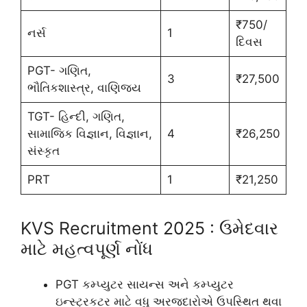
₹750/
નર્સ
1
દિવસ
PGT- ગણિત,
3
₹27,500
ભૌતિકશાસ્ત્ર, વાણિજ્ય
TGT- હિન્દી, ગણિત,
સામાજિક વિજ્ઞાન, વિજ્ઞાન,
4
₹26,250
સંસ્કૃત
PRT
1
₹21,250
KVS Recruitment 2025 : ઉમેદવાર
માટે મહત્વપૂર્ણ નોંધ
PGT કમ્પ્યુટર સાયન્સ અને કમ્પ્યુટર
ઇન્સ્ટ્રકટર માટે વધુ અરજદારોએ ઉપસ્થિત થવા