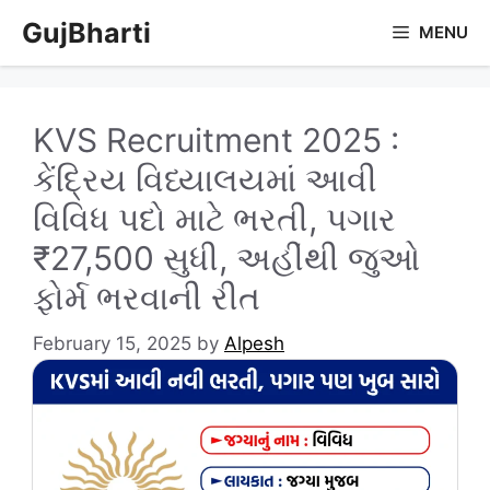
Skip
GujBharti
MENU
to
content
KVS Recruitment 2025 :
કેંદ્રિય વિધ્યાલયમાં આવી
વિવિધ પદો માટે ભરતી, પગાર
₹27,500 સુધી, અહીંથી જુઓ
ફોર્મ ભરવાની રીત
February 15, 2025
by
Alpesh