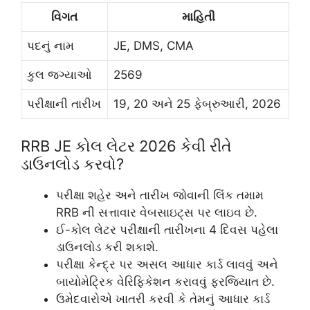
વિગત
માહિતી
પદનું નામ
JE, DMS, CMA
કુલ જગ્યાઓ
2569
પરીક્ષાની તારીખ
19, 20 અને 25 ફેબ્રુઆરી, 2026
RRB JE કોલ લેટર 2026 કેવી રીતે
ડાઉનલોડ કરવો?
પરીક્ષા શહેર અને તારીખ જોવાની લિંક તમામ
RRB ની સત્તાવાર વેબસાઇટ્સ પર લાઇવ છે.
ઈ-કોલ લેટર પરીક્ષાની તારીખના 4 દિવસ પહેલા
ડાઉનલોડ કરી શકાશે.
પરીક્ષા કેન્દ્ર પર અસલ આધાર કાર્ડ લાવવું અને
બાયોમેટ્રિક વેરિફિકેશન કરાવવું ફરજિયાત છે.
ઉમેદવારોએ ખાતરી કરવી કે તેમનું આધાર કાર્ડ