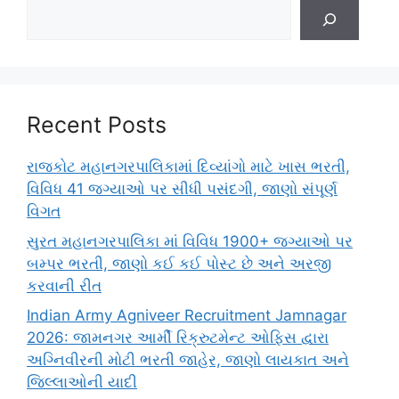
Recent Posts
રાજકોટ મહાનગરપાલિકામાં દિવ્યાંગો માટે ખાસ ભરતી,
વિવિધ 41 જગ્યાઓ પર સીધી પસંદગી, જાણો સંપૂર્ણ
વિગત
સુરત મહાનગરપાલિકા માં વિવિધ 1900+ જગ્યાઓ પર
બમ્પર ભરતી, જાણો કઈ કઈ પોસ્ટ છે અને અરજી
કરવાની રીત
Indian Army Agniveer Recruitment Jamnagar
2026: જામનગર આર્મી રિક્રુટમેન્ટ ઓફિસ દ્વારા
અગ્નિવીરની મોટી ભરતી જાહેર, જાણો લાયકાત અને
જિલ્લાઓની યાદી