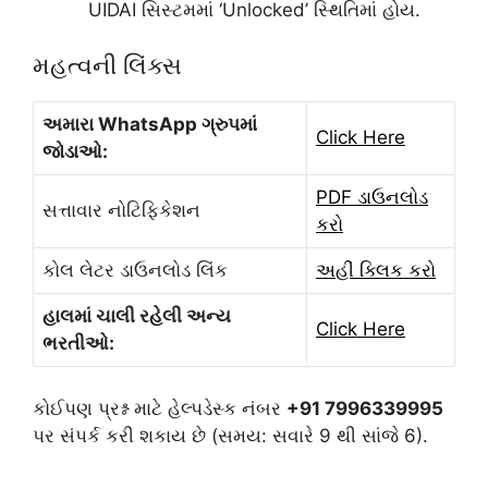
UIDAI સિસ્ટમમાં ‘Unlocked’ સ્થિતિમાં હોય.
મહત્વની લિંક્સ
અમારા WhatsApp ગ્રુપમાં
Click Here
જોડાઓ:
PDF ડાઉનલોડ
સત્તાવાર નોટિફિકેશન
કરો
કોલ લેટર ડાઉનલોડ લિંક
અહીં ક્લિક કરો
હાલમાં ચાલી રહેલી અન્ય
Click Here
ભરતીઓ:
કોઈપણ પ્રશ્ન માટે હેલ્પડેસ્ક નંબર
+91 7996339995
પર સંપર્ક કરી શકાય છે (સમય: સવારે 9 થી સાંજે 6).