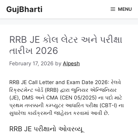
Skip
GujBharti
MENU
to
content
RRB JE કોલ લેટર અને પરીક્ષા
તારીખ 2026
February 17, 2026
by
Alpesh
RRB JE Call Letter and Exam Date 2026: રેલવે
રિક્રુટમેન્ટ બોર્ડ (RRB) દ્વારા જુનિયર એન્જિનિયર
(JE), DMS અને CMA (CEN 05/2025) ના પદો માટે
પ્રથમ તબક્કાની કમ્પ્યુટર આધારિત પરીક્ષા (CBT-I) ના
સુધારેલા કાર્યક્રમની જાહેરાત કરવામાં આવી છે.
RRB JE પરીક્ષાનો ઓવરવ્યૂ