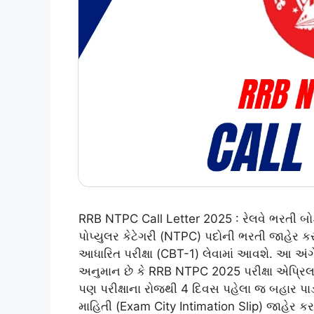
RRB NTPC Call Letter 2025 : રેલવે ભરતી બોર
પોપ્યુલર કેટેગરી (NTPC) પદોની ભરતી જાહેર કર
આધારિત પરીક્ષા (CBT-1) લેવામાં આવશે. આ અંગે
અનુમાન છે કે RRB NTPC 2025 પરીક્ષા એપ્રિલ
પણ પરીક્ષાના રોજથી 4 દિવસ પહેલા જ બહાર પાડ
માહિતી (Exam City Intimation Slip) જાહેર કરવ