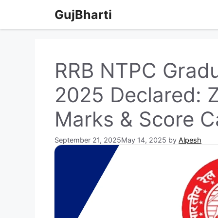
Skip
GujBharti
to
content
RRB NTPC Gradua
2025 Declared: 
Marks & Score C
September 21, 2025
May 14, 2025
by
Alpesh