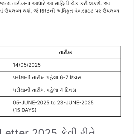
ે જન્મ તારીખના આધારે આ માહિતી ચેક કરી શકશે. આ
માં ઉપલબ્ધ થશે, જે RRBની અધિકૃત વેબસાઇટ પર ઉપલબ્ધ
તારીખ
14/05/2025
પરીક્ષાની તારીખ પહેલા 6-7 દિવસ
પરીક્ષાની તારીખ પહેલા 4 દિવસ
05-JUNE-2025 to 23-JUNE-2025
(15 DAYS)
tter 2025 કેવી રીતે