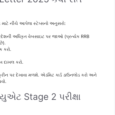
ાટે નીચે આપેલા સ્ટેપ્સનો અનુસરો:
પ્રદેશની અધિકૃત વેબસાઇટ પર જાઓ (પ્રત્યેક RRB
ે).
ક કરો.
ીખ દાખલ કરો.
્રીન પર દેખાવા મળશે. એડમિટ કાર્ડ ડાઉનલોડ કરો અને
ચવો.
્યુએટ Stage 2 પરીક્ષા