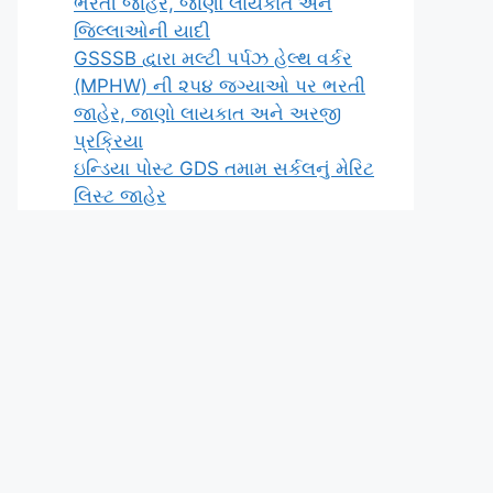
ભરતી જાહેર, જાણો લાયકાત અને
જિલ્લાઓની યાદી
GSSSB દ્વારા મલ્ટી પર્પઝ હેલ્થ વર્કર
(MPHW) ની ૨૫૪ જગ્યાઓ પર ભરતી
જાહેર, જાણો લાયકાત અને અરજી
પ્રક્રિયા
ઇન્ડિયા પોસ્ટ GDS તમામ સર્કલનું મેરિટ
લિસ્ટ જાહેર