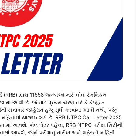
્ડ (RRB) દ્વારા 11558 જગ્યાઓ માટે નોન-ટેકનિકલ
વામાં આવી છે. જે માટે પ્રથમ ચરણ તરીકે કંપ્યુટર
ની સત્તાવાર જાહેરાત હજુ સુધી કરવામાં આવી નથી, પરંતુ
 મહિનામાં યોજાઈ શકે છે. RRB NTPC Call Letter 2025
વામાં આવશે. કોલ લેટર પહેલાં, RRB NTPC પરીક્ષા સિટીની
ામાં આવશે, જેમાં પરીક્ષાનું તારીખ અને શહેરની માહિતી