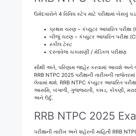
ઉમેદવારોને 4 વિવિધ સ્ટેપ માટે પરીક્ષામાં બેસવું પડ
પ્રથમ ચરણ – કંપ્યુટર આધારિત પરીક્ષા 
બીજું ચરણ – કંપ્યુટર આધારિત પરીક્ષા (
સ્કીલ ટેસ્ટ
દસ્તાવેજ ચકાસણી / મેડિકલ પરીક્ષણ
સૌથી અંતે, પરિણામ જાહેર કરવામાં આવશે અને ભરત
RRB NTPC 2025 પરીક્ષાની તારીખની તાજેતરમાં જા
લેવામાં થશે. RRB NTPC કંપ્યુટર આધારિત પરીક્ષ
આસમિ, બંગાળી, ગુજ્જરાતી, કન્નડ, કોંકણી, મરા
અને ઉર્દુ.
RRB NTPC 2025 Ex
પરીક્ષાની તારીખ અને શહેરની માહિતી RRB NTPC 