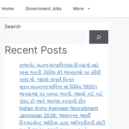
Home
Government Jobs
More
Search
Recent Posts
રાજકોટ મહાનગરપાલિકામાં દિવ્યાંગો માટે
ખાસ ભરતી, વિવિધ 41 જગ્યાઓ પર સીધી
પસંદગી, જાણો સંપૂર્ણ વિગત
સુરત મહાનગરપાલિકા માં વિવિધ 1900+
જગ્યાઓ પર બમ્પર ભરતી, જાણો કઈ કઈ
પોસ્ટ છે અને અરજી કરવાની રીત
Indian Army Agniveer Recruitment
Jamnagar 2026: જામનગર આર્મી
રિક્રુટમેન્ટ ઓફિસ દ્વારા અગ્નિવીરની મોટી