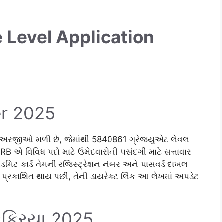
Level Application
er 2025
 અરજીઓ મળી છે, જેમાંથી 5840861 ગ્રેજ્યુએટ લેવલ
RB એ વિવિધ પદો માટે ઉમેદવારોની પસંદગી માટે સત્તાવાર
િટ કાર્ડ તેમની રજિસ્ટ્રેશન નંબર અને પાસવર્ડ દાખલ
પ્રકાશિત થાય પછી, તેની ડાયરેક્ટ લિંક આ લેખમાં અપડેટ
ક્રિયા 2025