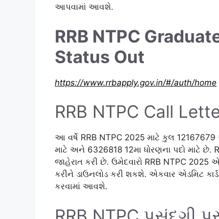
આપવામાં આવશે.
RRB NTPC Graduate 
Status Out
https://www.rrbapply.gov.in/#/auth/home
RRB NTPC Call Lett
આ વર્ષે RRB NTPC 2025 માટે કુલ 12167679
માટે અને 6326818 12મા ધોરણના પદો માટે છે. R
જાહેરાત કરી છે. ઉમેદવારો RRB NTPC 2025 એડમ
કરીને ડાઉનલોડ કરી શકશે. એકવાર એડમિટ કાર્ડ 
કરવામાં આવશે.
RRB NTPC પસંદગી પ્ર