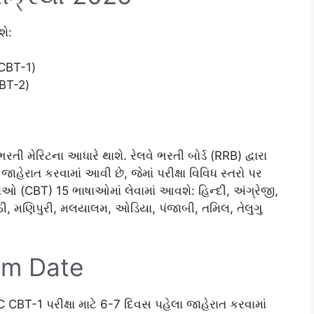
શે:
(CBT-1)
CBT-2)
ી મેરિટના આધારે થાશે. રેલવે ભરતી બોર્ડ (RRB) દ્વારા
હેરાત કરવામાં આવી છે, જેમાં પરીક્ષા વિવિધ સ્તરો પર
ાઓ (CBT) 15 ભાષાઓમાં લેવામાં આવશે: હિન્દી, અંગ્રેજી,
ઠી, મણિપુરી, મલયાલમ, ઓડિયા, પંજાબી, તમિલ, તેલુગુ
am Date
CBT-1 પરીક્ષા માટે 6-7 દિવસ પહેલા જાહેરાત કરવામાં