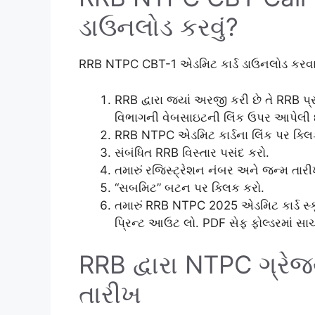
ડાઉનલોડ કરવું?
RRB NTPC CBT-1 એડમિટ કાર્ડ ડાઉનલોડ કરવા મ
RRB દ્વારા જ્યાં અરજી કરી છે તે RRB 
વિભાગની વેબસાઇટની લિંક ઉપર આપેલી છ
RRB NTPC એડમિટ કાર્ડના લિંક પર ક્લિ
સંબંધિત RRB વિસ્તાર પસંદ કરો.
તમારું રજિસ્ટ્રેશન નંબર અને જન્મ તાર
“સબમિટ” બટન પર ક્લિક કરો.
તમારું RRB NTPC 2025 એડમિટ કાર્ડ સ્ક
પ્રિન્ટ આઉટ લો. PDF સેફ ફોલ્ડરમાં સા
RRB દ્વારા NTPC ગ્રેજ
તારીખ