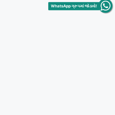
WhatsApp ગ્રૂપમાં જોડાવો!