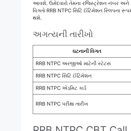
આવશે. ઉમેદવારો તેમના રજિસ્ટ્રેશન નંબર અન
વિગતો RRB NTPC સિટિ ઈંટિમેશન સ્લિપના રૂપ
થશે.
અગત્યની તારીખો
ઘટનાની વિગત
RRB NTPC અરજીઓ માટેની સ્ટેટસ
RRB NTPC સિટિ ઈંટિમેશન
RRB NTPC એડમિટ કાર્ડ
RRB NTPC પરીક્ષા તારીખ
RRB NTPC CBT Call Le