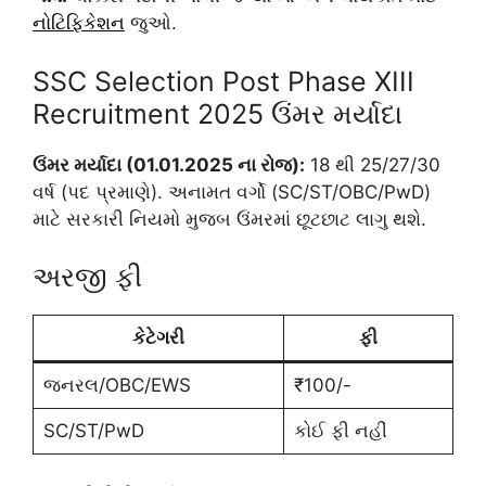
નોટિફિકેશન
જુઓ.
SSC Selection Post Phase XIII
Recruitment 2025 ઉંમર મર્યાદા
ઉંમર મર્યાદા (01.01.2025 ના રોજ):
18 થી 25/27/30
વર્ષ (પદ પ્રમાણે). અનામત વર્ગો (SC/ST/OBC/PwD)
માટે સરકારી નિયમો મુજબ ઉંમરમાં છૂટછાટ લાગુ થશે.
અરજી ફી
કેટેગરી
ફી
જનરલ/OBC/EWS
₹100/-
SC/ST/PwD
કોઈ ફી નહીં