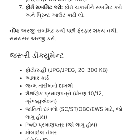
ફોર્મ સબમિટ કરો:
ફોર્મ ચકાસીને સબમિટ કરો
અને પ્રિન્ટ આઉટ કાઢી લો.
નોંધ:
અરજી સબમિટ કર્યા પછી ફેરફાર શક્ય નથી.
સમયસર અરજી કરો.
જરૂરી ડૉક્યુમેન્ટ
ફોટો/સહી (JPG/JPEG, 20-300 KB)
આધાર કાર્ડ
જન્મ તારીખનો દાખલો
શૈક્ષણિક પ્રમાણપત્રો (ધોરણ 10/12,
ગ્રેજ્યુએશન)
જાતિનો દાખલો (SC/ST/OBC/EWS માટે, જો
લાગુ હોય)
PwD પ્રમાણપત્ર (જો લાગુ હોય)
મોબાઈલ નંબર