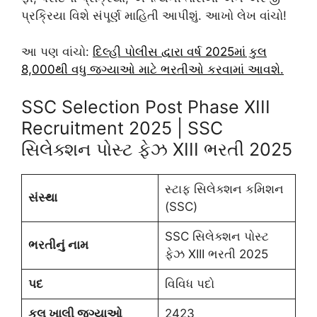
પ્રક્રિયા વિશે સંપૂર્ણ માહિતી આપીશું. આખો લેખ વાંચો!
આ પણ વાંચો:
દિલ્હી પોલીસ દ્વારા વર્ષ 2025માં કુલ
8,000થી વધુ જગ્યાઓ માટે ભરતીઓ કરવામાં આવશે.
SSC Selection Post Phase XIII
Recruitment 2025 | SSC
સિલેક્શન પોસ્ટ ફેઝ XIII ભરતી 2025
સ્ટાફ સિલેક્શન કમિશન
સંસ્થા
(SSC)
SSC સિલેક્શન પોસ્ટ
ભરતીનું નામ
ફેઝ XIII ભરતી 2025
પદ
વિવિધ પદો
કુલ ખાલી જગ્યાઓ
2423