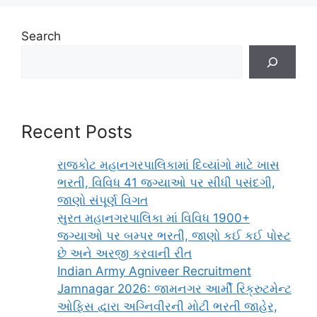
Search
Recent Posts
રાજકોટ મહાનગરપાલિકામાં દિવ્યાંગો માટે ખાસ
ભરતી, વિવિધ 41 જગ્યાઓ પર સીધી પસંદગી,
જાણો સંપૂર્ણ વિગત
સુરત મહાનગરપાલિકા માં વિવિધ 1900+
જગ્યાઓ પર બમ્પર ભરતી, જાણો કઈ કઈ પોસ્ટ
છે અને અરજી કરવાની રીત
Indian Army Agniveer Recruitment
Jamnagar 2026: જામનગર આર્મી રિક્રુટમેન્ટ
ઓફિસ દ્વારા અગ્નિવીરની મોટી ભરતી જાહેર,