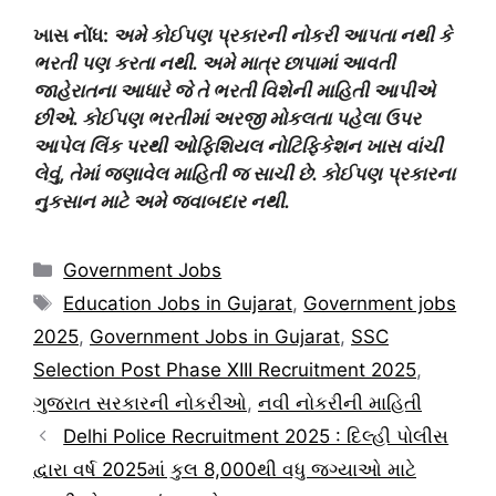
ખાસ નોંધ:
અમે કોઈપણ પ્રકારની નોકરી આપતા નથી કે
ભરતી પણ કરતા નથી. અમે માત્ર છાપામાં આવતી
જાહેરાતના આધારે જે તે ભરતી વિશેની માહિતી આપીએ
છીએ. કોઈપણ ભરતીમાં અરજી મોકલતા પહેલા ઉપર
આપેલ લિંક પરથી ઓફિશિયલ નોટિફિકેશન ખાસ વાંચી
લેવું, તેમાં જણાવેલ માહિતી જ સાચી છે. કોઈપણ પ્રકારના
નુકસાન માટે અમે જવાબદાર નથી.
Categories
Government Jobs
Tags
Education Jobs in Gujarat
,
Government jobs
2025
,
Government Jobs in Gujarat
,
SSC
Selection Post Phase XIII Recruitment 2025
,
ગુજરાત સરકારની નોકરીઓ
,
નવી નોકરીની માહિતી
Delhi Police Recruitment 2025 : દિલ્હી પોલીસ
દ્વારા વર્ષ 2025માં કુલ 8,000થી વધુ જગ્યાઓ માટે