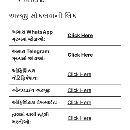
ઈમેઈલ ID
અરજી મોકલવાની લિંક
અમારા WhatsApp
Click Here
ગ્રુપમાં જોડાઓ:
અમારા Telegram
Click Here
ગ્રુપમાં જોડાઓ:
ઓફિશિયલ
Click Here
નોટિફિકેશન:
ઓનલાઈન અરજી:
Click Here
ઓફિશિયલ વેબસાઈટ:
Click Here
હાલમાં ચાલી રહેલી
Click Here
ભરતીઓ: