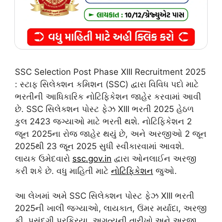
SSC Selection Post Phase XIII Recruitment 2025
: સ્ટાફ સિલેક્શન કમિશન (SSC) દ્વારા વિવિધ પદો માટે
ભરતીની આધિકારિક નોટિફિકેશન જાહેર કરવામાં આવી
છે. SSC સિલેક્શન પોસ્ટ ફેઝ XIII ભરતી 2025 હેઠળ
કુલ 2423 જગ્યાઓ માટે ભરતી થશે. નોટિફિકેશન 2
જૂન 2025ના રોજ જાહેર થયું છે, અને અરજીઓ 2 જૂન
2025થી 23 જૂન 2025 સુધી સ્વીકારવામાં આવશે.
લાયક ઉમેદવારો
ssc.gov.in
દ્વારા ઓનલાઈન અરજી
કરી શકે છે. વધુ માહિતી માટે
નોટિફિકેશન
જુઓ.
આ લેખમાં અમે SSC સિલેક્શન પોસ્ટ ફેઝ XIII ભરતી
2025ની ખાલી જગ્યાઓ, લાયકાત, ઉંમર મર્યાદા, અરજી
ફી, પસંદગી પ્રક્રિયા, અગત્યની તારીખો અને અરજી