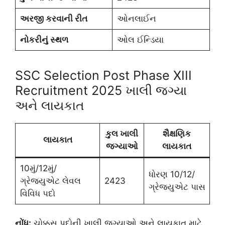
અરજી કરવાની રીત
ઓનલાઈન
નોકરીનું સ્થળ
ઓલ ઈન્ડિયા
SSC Selection Post Phase XIII
Recruitment 2025 ખાલી જગ્યા
અને લાયકાત
કુલ ખાલી
શૈક્ષણિક
લાયકાત
જગ્યાઓ
લાયકાત
10મું/12મું/
ધોરણ 10/12/
ગ્રેજ્યુએટ લેવલ
2423
ગ્રેજ્યુએટ પાસ
વિવિધ પદો
નોંધ:
ચોક્કસ પદોની ખાલી જગ્યાઓ અને લાયકાત માટે