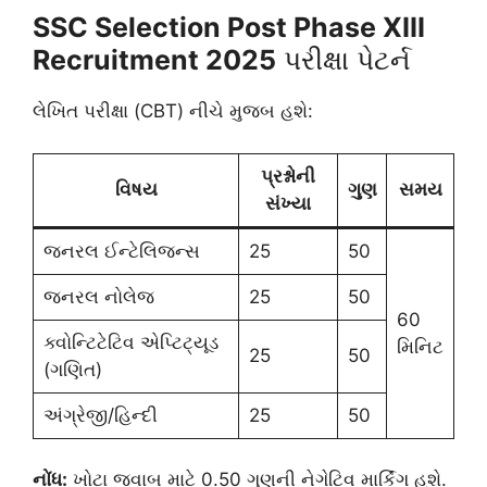
SSC Selection Post Phase XIII
Recruitment 2025
પરીક્ષા પેટર્ન
લેખિત પરીક્ષા (CBT) નીચે મુજબ હશે:
પ્રશ્નોની
વિષય
ગુણ
સમય
સંખ્યા
જનરલ ઈન્ટેલિજન્સ
25
50
જનરલ નોલેજ
25
50
60
ક્વોન્ટિટેટિવ એપ્ટિટ્યૂડ
મિનિટ
25
50
(ગણિત)
અંગ્રેજી/હિન્દી
25
50
નોંધ:
ખોટા જવાબ માટે 0.50 ગુણની નેગેટિવ માર્કિંગ હશે.