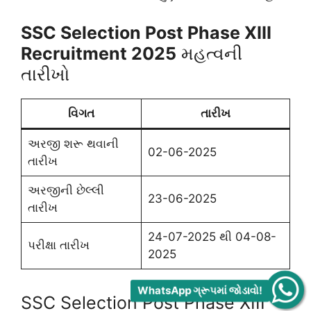
SSC Selection Post Phase XIII
Recruitment 2025
મહત્વની
તારીખો
વિગત
તારીખ
અરજી શરૂ થવાની
02-06-2025
તારીખ
અરજીની છેલ્લી
23-06-2025
તારીખ
24-07-2025 થી 04-08-
પરીક્ષા તારીખ
2025
WhatsApp ગ્રૂપમાં જોડાવો!
SSC Selection Post Phase XIII