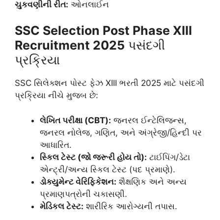
ચુકવણીની રીત:
ઓનલાઈન
SSC Selection Post Phase XIII
Recruitment 2025
પસંદગી
પ્રક્રિયા
SSC સિલેક્શન પોસ્ટ ફેઝ XIII ભરતી 2025 માટે પસંદગી
પ્રક્રિયા નીચે મુજબ છે:
લેખિત પરીક્ષા (CBT):
જનરલ ઈન્ટેલિજન્સ,
જનરલ નોલેજ, ગણિત, અને અંગ્રેજી/હિન્દી પર
આધારિત.
સ્કિલ ટેસ્ટ (જો જરૂરી હોય તો):
ટાઈપિંગ/ડેટા
એન્ટ્રી/અન્ય સ્કિલ ટેસ્ટ (પદ પ્રમાણે).
ડોક્યુમેન્ટ વેરિફિકેશન:
શૈક્ષણિક અને અન્ય
પ્રમાણપત્રોની ચકાસણી.
મેડિકલ ટેસ્ટ:
શારીરિક આરોગ્યની તપાસ.