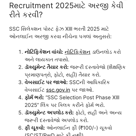
Recruitment 2025માટે અરજી કેવી
રીતે કરવી?
SSC સિલેક્શન પોસ્ટ ફેઝ XIII ભરતી 2025 માટે
ઓનલાઈન અરજી કરવા નીચેના પગલાં અનુસરો:
નોટિફિકેશન વાંચો:
નોટિફિકેશન
ડાઉનલોડ કરો
અને લાયકાત તપાસો.
ડૉક્યુમેન્ટ તૈયાર કરો:
જરૂરી દસ્તાવેજો (શૈક્ષણિક
પ્રમાણપત્રો, ફોટો, સહી) તૈયાર કરો.
વેબસાઈટ પર જાઓ:
SSCની આધિકારિક
વેબસાઈટ
ssc.gov.in
પર જાઓ.
ફોર્મ ભરો:
“SSC Selection Post Phase XIII
2025” લિંક પર ક્લિક કરીને ફોર્મ ભરો.
ડૉક્યુમેન્ટ અપલોડ કરો:
ફોટો, સહી અને અન્ય
જરૂરી દસ્તાવેજો અપલોડ કરો.
ફી ચૂકવો:
ઓનલાઈન ફી (₹100/-) ચૂકવો
(SC/ST/PwD માટે ફી નથી).