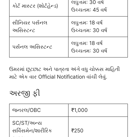
લઘુત્તમ: 30 વર્ષ
કોર્ટ માસ્ટર (શોર્ટહેન્ડ)
ઉચ્ચતમ: 45 વર્ષ
સીનિયર પર્સનલ
લઘુત્તમ: 18 વર્ષ
અસિસ્ટન્ટ
ઉચ્ચતમ: 30 વર્ષ
લઘુત્તમ: 18 વર્ષ
પર્સનલ અસિસ્ટન્ટ
ઉચ્ચતમ: 30 વર્ષ
ઉંમરમાં છૂટછાટ અને પાત્રતા અંગે વધુ ચોક્કસ માહિતી
માટે એક વાર Official Notification વાંચી લેવું.
અરજી ફી
જનરલ/OBC
₹1,000
SC/ST/અન્ય
સર્વિસમેન/શારીરિક
₹250