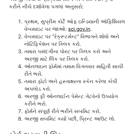
કરીને નીચે દર્શાવેલા પગલાં અનુસરો:
પ્રથમ, સુપ્રીમ કોર્ટે ઓફ ઇન્ડિયાની ઑફિશિયલ
વેબસાઇટ પર જાઓ:
sci.gov.in
.
વેબસાઇટ પર “રેક્રૂટમેન્ટ” વિભાગને શોધો અને
નોટિફિકેશન પર ક્લિક કરો.
તમારા પસંદગીના પોસ્ટ પર ક્લિક કરો અને
અરજી માટે લિંક પર ક્લિક કરો.
ઓનલાઇન ફોર્મમાં તમામ વિગતવાર માહિતી સાચી
રીતે ભરો.
તમારા ફોટો અને હસ્તાક્ષરના સ્કેન કરેલા કોપી
અપલોડ કરો.
અરજી ફી ઓનલાઈન પેમેન્ટ ગેટવેનો ઉપયોગ
કરીને ભરો.
ફોર્મને સંપૂર્ણ રીતે ભરીને સબમિટ કરો.
અરજી સબમિટ કર્યા પછી, પ્રિન્ટ આઉટ લો.