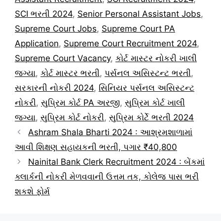
SCI ભરતી 2024
,
Senior Personal Assistant Jobs
,
Supreme Court Jobs
,
Supreme Court PA
Application
,
Supreme Court Recruitment 2024
,
Supreme Court Vacancy
,
કોર્ટ માસ્ટર નોકરી ખાલી
જગ્યા
,
કોર્ટ માસ્ટર ભરતી
,
પર્સનલ અસિસ્ટન્ટ ભરતી
,
સરકારની નોકરી 2024
,
સિનિયર પર્સનલ અસિસ્ટન્ટ
નોકરી
,
સુપ્રિમ કોર્ટ PA અરજી
,
સુપ્રિમ કોર્ટ ખાલી
જગ્યા
,
સુપ્રિમ કોર્ટ નોકરી
,
સુપ્રિમ કોર્ટે ભરતી 2024
Ashram Shala Bharti 2024 : આશ્રમશાળામાં
આવી શિક્ષણ સહાયકની ભરતી, પગાર ₹40,800
Nainital Bank Clerk Recruitment 2024 : બેંકમાં
ક્લાર્કની નોકરી મેળવવાની ઉત્તમ તક, કોલેજ પાસ ભરી
શકશે ફોર્મ