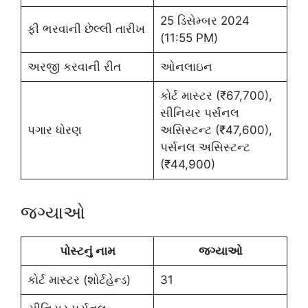
25 ડિસેમ્બર 2024
ફી ભરવાની છેલ્લી તારીખ
(11:55 PM)
અરજી કરવાની રીત
ઓનલાઇન
કોર્ટ માસ્ટર (₹67,700),
સીનિયર પર્સનલ
પગાર ધોરણ
અસિસ્ટન્ટ (₹47,600),
પર્સનલ અસિસ્ટન્ટ
(₹44,900)
જગ્યાઓ
પોસ્ટનું નામ
જગ્યાઓ
કોર્ટ માસ્ટર (શોર્ટહેન્ડ)
31