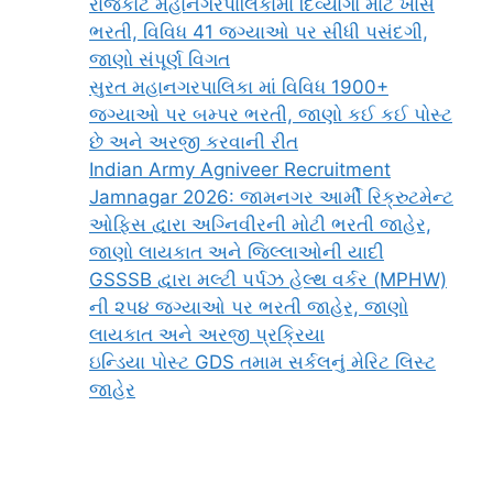
રાજકોટ મહાનગરપાલિકામાં દિવ્યાંગો માટે ખાસ
ભરતી, વિવિધ 41 જગ્યાઓ પર સીધી પસંદગી,
જાણો સંપૂર્ણ વિગત
સુરત મહાનગરપાલિકા માં વિવિધ 1900+
જગ્યાઓ પર બમ્પર ભરતી, જાણો કઈ કઈ પોસ્ટ
છે અને અરજી કરવાની રીત
Indian Army Agniveer Recruitment
Jamnagar 2026: જામનગર આર્મી રિક્રુટમેન્ટ
ઓફિસ દ્વારા અગ્નિવીરની મોટી ભરતી જાહેર,
જાણો લાયકાત અને જિલ્લાઓની યાદી
GSSSB દ્વારા મલ્ટી પર્પઝ હેલ્થ વર્કર (MPHW)
ની ૨૫૪ જગ્યાઓ પર ભરતી જાહેર, જાણો
લાયકાત અને અરજી પ્રક્રિયા
ઇન્ડિયા પોસ્ટ GDS તમામ સર્કલનું મેરિટ લિસ્ટ
જાહેર