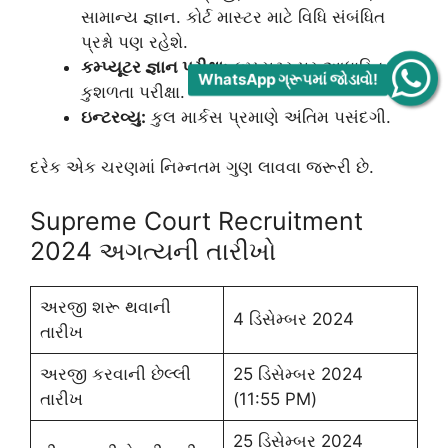
સામાન્ય જ્ઞાન. કોર્ટ માસ્ટર માટે વિધિ સંબંધિત
પ્રશ્નો પણ રહેશે.
કમ્પ્યૂટર જ્ઞાન પરીક્ષા:
કમ્પ્યૂટર પર આધારિત
WhatsApp ગ્રૂપમાં જોડાવો!
કુશળતા પરીક્ષા.
ઇન્ટરવ્યુ:
કુલ માર્કસ પ્રમાણે અંતિમ પસંદગી.
દરેક એક ચરણમાં નિમ્નતમ ગુણ લાવવા જરૂરી છે.
Supreme Court Recruitment
2024 અગત્યની તારીખો
અરજી શરૂ થવાની
4 ડિસેમ્બર 2024
તારીખ
અરજી કરવાની છેલ્લી
25 ડિસેમ્બર 2024
તારીખ
(11:55 PM)
25 ડિસેમ્બર 2024