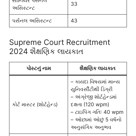
સીનિયર પર્સનલ
33
અસિસ્ટન્ટ
પર્સનલ અસિસ્ટન્ટ
43
Supreme Court Recruitment
2024 શૈક્ષણિક લાયકાત
પોસ્ટનું નામ
શૈક્ષણિક લાયકાત
– કાયદા વિષયમાં માન્ય
યુનિવર્સીટીથી ડિગ્રી
– અંગ્રેજી શોર્ટહેન્ડમાં
કોર્ટ માસ્ટર (શોર્ટહેન્ડ)
દક્ષતા (120 wpm)
– ટાઇપિંગ ગતિ: 40 wpm
– ઓછામાં ઓછું 5 વર્ષનો
અનુસંગિક અનુભવ