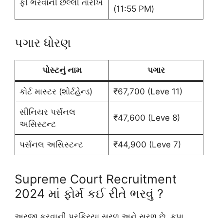
ફી ભરવાની છેલ્લી તારીખ
(11:55 PM)
પગાર ધોરણ
પોસ્ટનું નામ
પગાર
કોર્ટ માસ્ટર (શોર્ટહેન્ડ)
₹67,700 (Leve 11)
સીનિયર પર્સનલ
₹47,600 (Leve 8)
અસિસ્ટન્ટ
પર્સનલ અસિસ્ટન્ટ
₹44,900 (Leve 7)
Supreme Court Recruitment
2024 માં ફોર્મ કઈ રીતે ભરવું ?
અરજી કરવાની પ્રક્રિયા સરળ અને સરળ છે. કૃપા