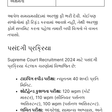
અક્ષમતા
આપેલ સમયમર્યાદામાં અરજી ફી ભરી દેવી. કોઈપણ
સંજોગોમાં ફી રિફંડ કરવામાં આવશે નહીં, તેથી અરજી
ફોર્મ સબમિટ કરતા પહેલા તમારી બધી વિગતો બે વખત
તપાસો.
પસંદગી પ્રક્રિયા
Supreme Court Recruitment 2024 માટે પસંદગી
પ્રક્રિયા કેટલાક ચરણોમાં વિભાજિત છે:
ટાઇપિંગ સ્પીડ પરીક્ષા:
ન્યૂનતમ 40 શબ્દો પ્રતિ
મિનિટ.
શોર્ટહેન્ડ કુશળતા પરીક્ષા:
120 wpm (કોર્ટ
માસ્ટર), 110 wpm (સીનિયર પર્સનલ
અસિસ્ટન્ટ), 100 wpm (પર્સનલ અસિસ્ટન્ટ).
લખિત પરીક્ષા:
અંગ્રેજી, સામાન્ય અભ્યાસ, અને