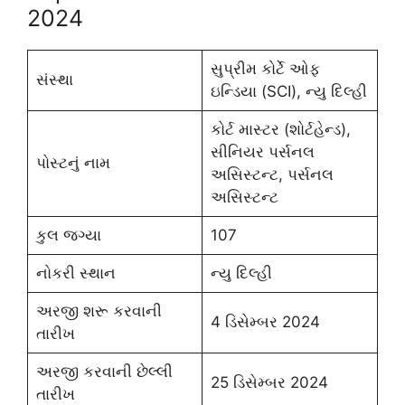
2024
સુપ્રીમ કોર્ટે ઓફ
સંસ્થા
ઇન્ડિયા (SCI), ન્યુ દિલ્હી
કોર્ટ માસ્ટર (શોર્ટહેન્ડ),
સીનિયર પર્સનલ
પોસ્ટનું નામ
અસિસ્ટન્ટ, પર્સનલ
અસિસ્ટન્ટ
કુલ જગ્યા
107
નોકરી સ્થાન
ન્યુ દિલ્હી
અરજી શરૂ કરવાની
4 ડિસેમ્બર 2024
તારીખ
અરજી કરવાની છેલ્લી
25 ડિસેમ્બર 2024
તારીખ