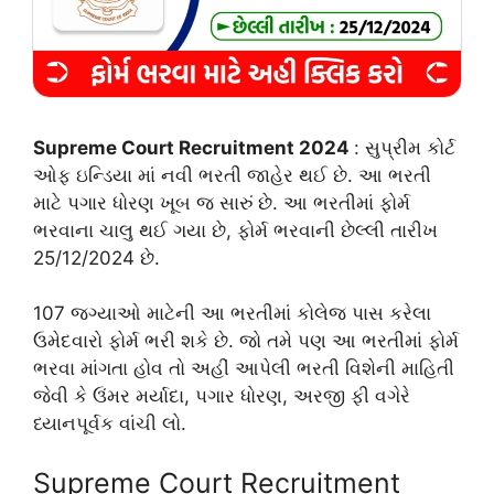
Supreme Court Recruitment 2024
: સુપ્રીમ કોર્ટ
ઓફ ઇન્ડિયા માં નવી ભરતી જાહેર થઈ છે. આ ભરતી
માટે પગાર ધોરણ ખૂબ જ સારું છે. આ ભરતીમાં ફોર્મ
ભરવાના ચાલુ થઈ ગયા છે, ફોર્મ ભરવાની છેલ્લી તારીખ
25/12/2024 છે.
107 જગ્યાઓ માટેની આ ભરતીમાં કોલેજ પાસ કરેલા
ઉમેદવારો ફોર્મ ભરી શકે છે. જો તમે પણ આ ભરતીમાં ફોર્મ
ભરવા માંગતા હોવ તો અહીં આપેલી ભરતી વિશેની માહિતી
જેવી કે ઉંમર મર્યાદા, પગાર ધોરણ, અરજી ફી વગેરે
ધ્યાનપૂર્વક વાંચી લો.
Supreme Court Recruitment