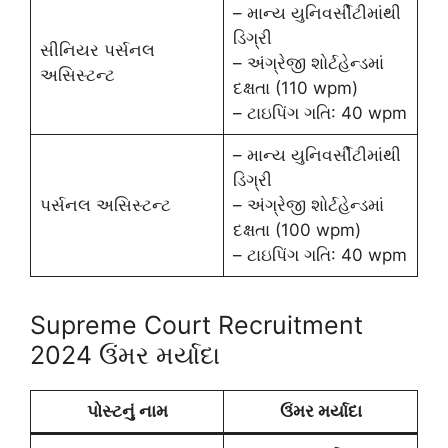
– માન્ય યુનિવર્સીટીમાંથી
ડિગ્રી
સીનિયર પર્સનલ
– અંગ્રેજી શોર્ટહેન્ડમાં
અસિસ્ટન્ટ
દક્ષતા (110 wpm)
– ટાઇપિંગ ગતિ: 40 wpm
– માન્ય યુનિવર્સીટીમાંથી
ડિગ્રી
પર્સનલ અસિસ્ટન્ટ
– અંગ્રેજી શોર્ટહેન્ડમાં
દક્ષતા (100 wpm)
– ટાઇપિંગ ગતિ: 40 wpm
Supreme Court Recruitment
2024 ઉંમર મર્યાદા
પોસ્ટનું નામ
ઉંમર મર્યાદા