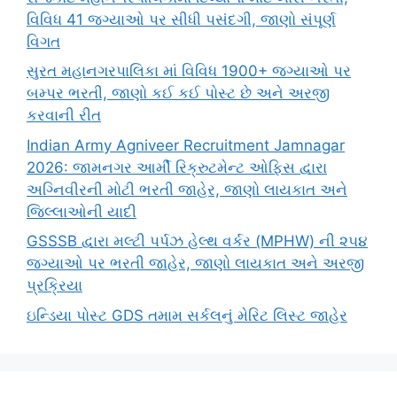
વિવિધ 41 જગ્યાઓ પર સીધી પસંદગી, જાણો સંપૂર્ણ
વિગત
સુરત મહાનગરપાલિકા માં વિવિધ 1900+ જગ્યાઓ પર
બમ્પર ભરતી, જાણો કઈ કઈ પોસ્ટ છે અને અરજી
કરવાની રીત
Indian Army Agniveer Recruitment Jamnagar
2026: જામનગર આર્મી રિક્રુટમેન્ટ ઓફિસ દ્વારા
અગ્નિવીરની મોટી ભરતી જાહેર, જાણો લાયકાત અને
જિલ્લાઓની યાદી
GSSSB દ્વારા મલ્ટી પર્પઝ હેલ્થ વર્કર (MPHW) ની ૨૫૪
જગ્યાઓ પર ભરતી જાહેર, જાણો લાયકાત અને અરજી
પ્રક્રિયા
ઇન્ડિયા પોસ્ટ GDS તમામ સર્કલનું મેરિટ લિસ્ટ જાહેર