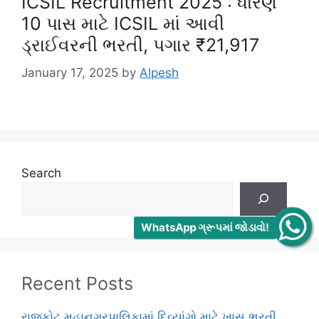
ICSIL Recruitment 2025 : ધોરણ
10 પાસ માટે ICSIL માં આવી
ડ્રાઈવરની ભરતી, પગાર ₹21,917
January 17, 2025
by
Alpesh
Search
WhatsApp ગ્રૂપમાં જોડાવો!
Recent Posts
રાજકોટ મહાનગરપાલિકામાં દિવ્યાંગો માટે ખાસ ભરતી,