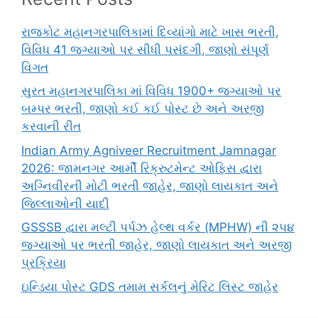
રાજકોટ મહાનગરપાલિકામાં દિવ્યાંગો માટે ખાસ ભરતી,
વિવિધ 41 જગ્યાઓ પર સીધી પસંદગી, જાણો સંપૂર્ણ
વિગત
સુરત મહાનગરપાલિકા માં વિવિધ 1900+ જગ્યાઓ પર
બમ્પર ભરતી, જાણો કઈ કઈ પોસ્ટ છે અને અરજી
કરવાની રીત
Indian Army Agniveer Recruitment Jamnagar
2026: જામનગર આર્મી રિક્રુટમેન્ટ ઓફિસ દ્વારા
અગ્નિવીરની મોટી ભરતી જાહેર, જાણો લાયકાત અને
જિલ્લાઓની યાદી
GSSSB દ્વારા મલ્ટી પર્પઝ હેલ્થ વર્કર (MPHW) ની ૨૫૪
જગ્યાઓ પર ભરતી જાહેર, જાણો લાયકાત અને અરજી
પ્રક્રિયા
ઇન્ડિયા પોસ્ટ GDS તમામ સર્કલનું મેરિટ લિસ્ટ જાહેર