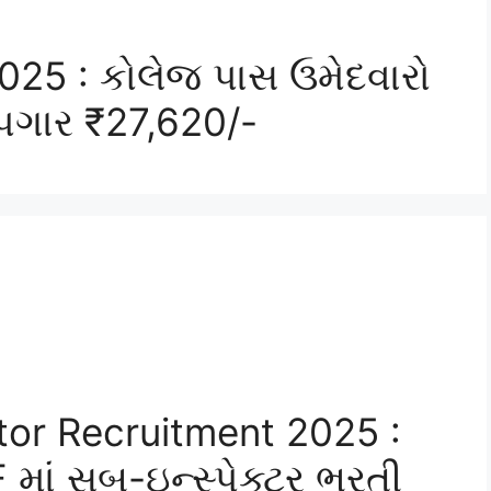
025 : કોલેજ પાસ ઉમેદવારો
 પગાર ₹27,620/-
or Recruitment 2025 :
માં સબ-ઇન્સ્પેક્ટર ભરતી