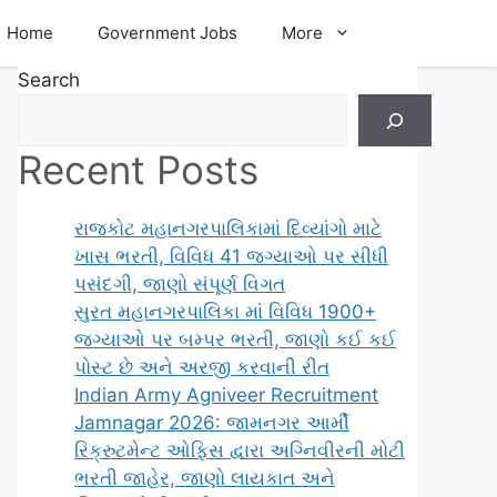
Home
Government Jobs
More
Search
Recent Posts
રાજકોટ મહાનગરપાલિકામાં દિવ્યાંગો માટે
ખાસ ભરતી, વિવિધ 41 જગ્યાઓ પર સીધી
પસંદગી, જાણો સંપૂર્ણ વિગત
સુરત મહાનગરપાલિકા માં વિવિધ 1900+
જગ્યાઓ પર બમ્પર ભરતી, જાણો કઈ કઈ
પોસ્ટ છે અને અરજી કરવાની રીત
Indian Army Agniveer Recruitment
Jamnagar 2026: જામનગર આર્મી
રિક્રુટમેન્ટ ઓફિસ દ્વારા અગ્નિવીરની મોટી
ભરતી જાહેર, જાણો લાયકાત અને