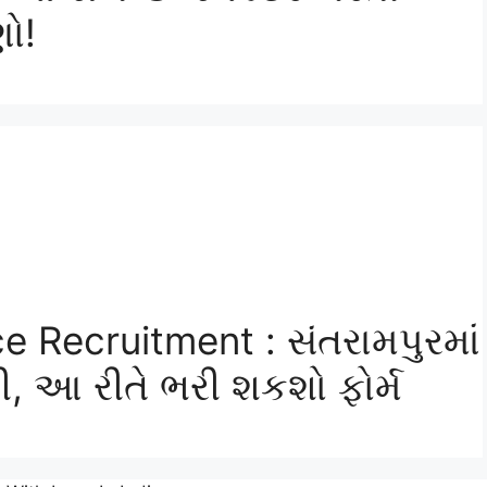
ણો!
 Recruitment : સંતરામપુરમાં
, આ રીતે ભરી શકશો ફોર્મ