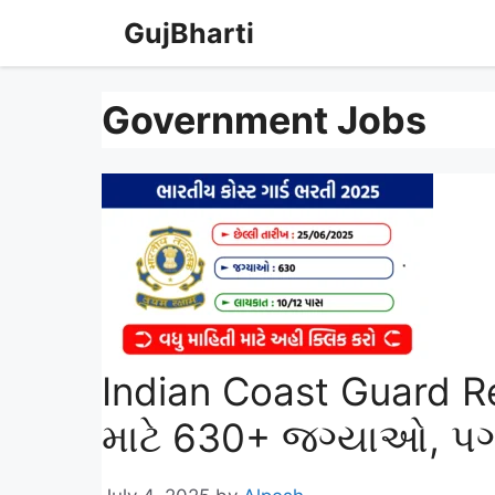
Skip
GujBharti
to
content
Government Jobs
Indian Coast Guard R
માટે 630+ જગ્યાઓ, પગ