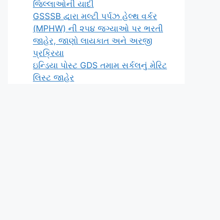
જિલ્લાઓની યાદી
GSSSB દ્વારા મલ્ટી પર્પઝ હેલ્થ વર્કર
(MPHW) ની ૨૫૪ જગ્યાઓ પર ભરતી
જાહેર, જાણો લાયકાત અને અરજી
પ્રક્રિયા
ઇન્ડિયા પોસ્ટ GDS તમામ સર્કલનું મેરિટ
લિસ્ટ જાહેર