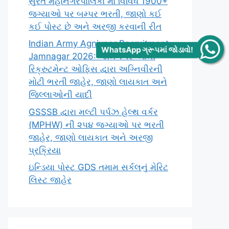
સુરત મહાનગરપાલિકા માં વિવિધ 1900+
જગ્યાઓ પર બમ્પર ભરતી, જાણો કઈ
કઈ પોસ્ટ છે અને અરજી કરવાની રીત
Indian Army Agniveer Recruitment
WhatsApp ગ્રૂપમાં જોડાવો!
Jamnagar 2026: જામનગર આર્મી
રિક્રુટમેન્ટ ઓફિસ દ્વારા અગ્નિવીરની
મોટી ભરતી જાહેર, જાણો લાયકાત અને
જિલ્લાઓની યાદી
GSSSB દ્વારા મલ્ટી પર્પઝ હેલ્થ વર્કર
(MPHW) ની ૨૫૪ જગ્યાઓ પર ભરતી
જાહેર, જાણો લાયકાત અને અરજી
પ્રક્રિયા
ઇન્ડિયા પોસ્ટ GDS તમામ સર્કલનું મેરિટ
લિસ્ટ જાહેર