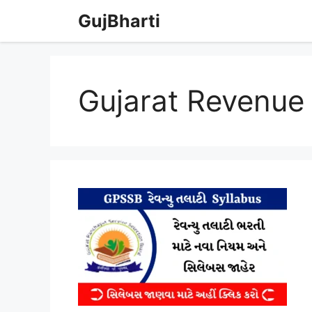
Skip
GujBharti
to
content
Gujarat Revenue 