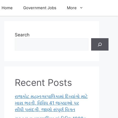
Home
Government Jobs
More
Search
Recent Posts
રાજકોટ મહાનગરપાલિકામાં દિવ્યાંગો માટે
ખાસ ભરતી, વિવિધ 41 જગ્યાઓ પર
સીધી પસંદગી, જાણો સંપૂર્ણ વિગત