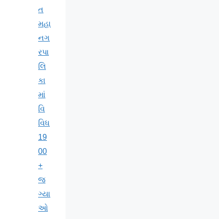
ત
મહા
નગ
રપા
લિ
કા
માં
વિ
વિધ
19
00
+
જ
ગ્યા
ઓ