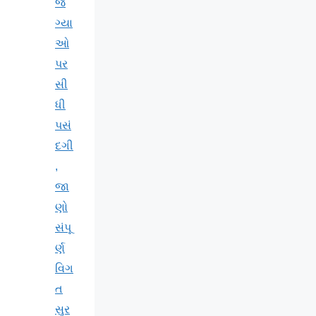
જ
ગ્યા
ઓ
પર
સી
ધી
પસં
દગી
,
જા
ણો
સંપૂ
ર્ણ
વિગ
ત
સુર