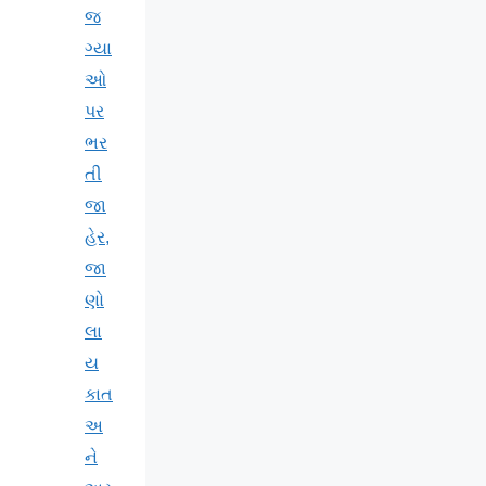
જ
ગ્યા
ઓ
પર
ભર
તી
જા
હેર,
જા
ણો
લા
ય
કાત
અ
ને