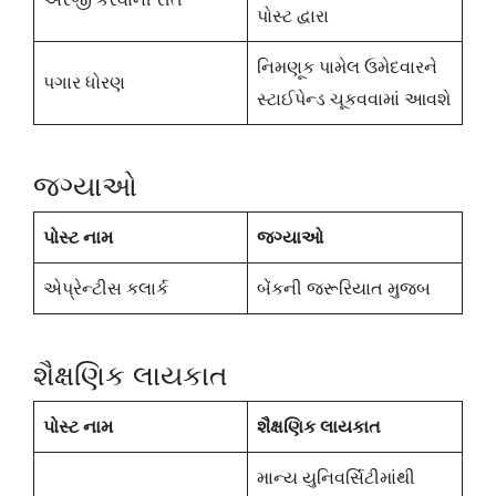
પોસ્ટ દ્વારા
નિમણૂક પામેલ ઉમેદવારને
પગાર ધોરણ
સ્ટાઈપેન્ડ ચૂકવવામાં આવશે
જગ્યાઓ
પોસ્ટ નામ
જગ્યાઓ
એપ્રેન્ટીસ કલાર્ક
બેંકની જરૂરિયાત મુજબ
શૈક્ષણિક લાયકાત
પોસ્ટ નામ
શૈક્ષણિક લાયકાત
માન્ય યુનિવર્સિટીમાંથી