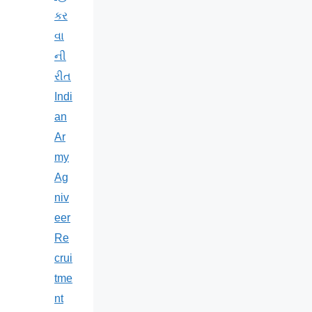
કર
વા
ની
રીત
Indi
an
Ar
my
Ag
niv
eer
Re
crui
tme
nt