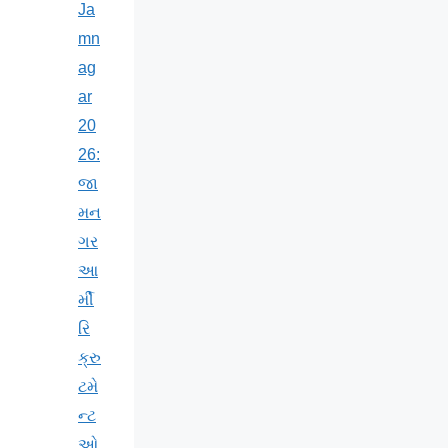
Ja
mn
ag
ar
20
26:
જા
મન
ગર
આ
ર્મી
રિ
ક્રુ
ટમે
ન્ટ
ઓ