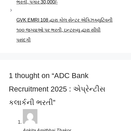
ભરતી, પગાર 30,000/-
GVK EMRI 108 દ્વારા કોલ સેન્ટર એક્ઝિક્યુટિવની
૧૦૦ જગ્યાઓ પર ભરતી, ઇન્ટરવ્યુ દ્વારા સીધી
પસંદગી
1 thought on “ADC Bank
Recruitment 2025 : એપ્રેન્ટીસ
કલાર્કની ભરતી”
Ankita Amitbhai Thakor