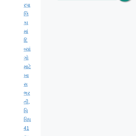
રપા
લિ
કા
માં
દિ
વ્યાં
ગો
માટે
ખા
સ
ભર
તી,
વિ
વિધ
41