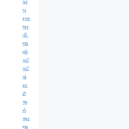
પર
બ
મ્પર
ભર
તી,
જા
ણો
કઈ
કઈ
પો
સ્ટ
છે
અ
ને
અર
જી