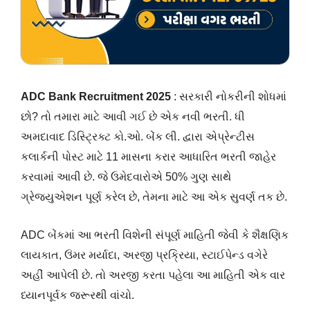
ADC Bank Recruitment 2025
: સરકારી નોકરીની શોધમાં
છો? તો તમારા માટે આવી ગઈ છે એક નવી ભરતી. ધી
અમદાવાદ ડિસ્ટ્રિક્ટ કો.ઓ. બેંક લી. દ્વારા એપ્રેન્ટીસ
કલાર્કની પોસ્ટ માટે 11 માસના કરાર આધારિત ભરતી જાહેર
કરવામાં આવી છે. જે ઉમેદવારોએ 50% ગુણ સાથે
ગ્રેજ્યુએશન પૂર્ણ કરેલ છે, તેમના માટે આ એક સુવર્ણ તક છે.
ADC બેંકમાં આ ભરતી વિશેની સંપૂર્ણ માહિતી જેવી કે શૈક્ષણિક
લાયકાત, ઉંમર મર્યાદા, અરજી પ્રક્રિયા, સ્ટાઈપેન્ડ વગેરે
અહીં આપેલી છે. તો અરજી કરતા પહેલા આ માહિતી એક વાર
ધ્યાનપૂર્વક જરૂરથી વાંચો.