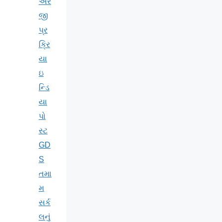
અર
જી
પ્ર
ક્રિ
યા
ઇ
ન્ડિ
યા
પો
સ્ટ
GD
S
તમા
મ
સર્ક
લનું