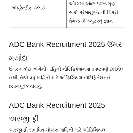
ઓછામાં ઓછા 50% ગુણ
એપ્રેન્ટીસ કલાર્ક
સાથે ગ્રેજ્યુએટની ડિગ્રી
તેમજ કોમ્પ્યુટરનું જ્ઞાન
ADC Bank Recruitment 2025 ઉંમર
મર્યાદા
ઉંમર મર્યાદા અંગેની માહિતી નોટિફિકેશનમાં સ્પષ્ટપણે દર્શાવેલ
નથી, તેથી વધુ માહિતી માટે ઓફિશિયલ નોટિફિકેશનને
ધ્યાનપૂર્વક વાંચવું.
ADC Bank Recruitment 2025
અરજી ફી
અરજી ફી સંબંધિત ચોક્કસ માહિતી માટે ઓફિશિયલ