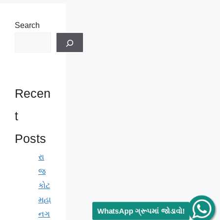
Search
Recen
t
Posts
રા
જ
કોટ
મહા
WhatsApp ગ્રૂપમાં જોડાવો!
નગ