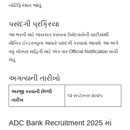
નોટિફિકેશન જોવું.
પસંદગી પ્રક્રિયા
આ ભરતી માટે લાયકાત ધરાવતા ઉમેદવારોની યાદીમાંથી
મૌખિક ઈન્ટરવ્યુના આધારે પસંદગી કરવામાં આવશે. આ અંગે
વધુ ચોક્કસ માહિતી માટે એક વાર Official Notification વાંચી
લેવું.
અગત્યની તારીખો
અરજી કરવાની છેલ્લી
૧૨ સપ્ટેમ્બર ૨૦૨૫
તારીખ
ADC Bank Recruitment 2025 માં