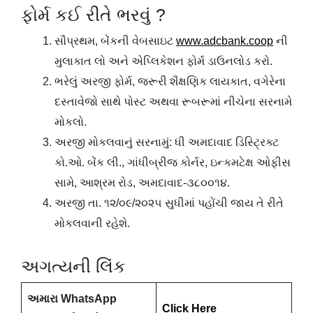
ફોર્મ કઈ રીતે ભરવું ?
સૌપ્રથમ, બેંકની વેબસાઇટ
www.adcbank.coop
ની
મુલાકાત લો અને એપ્લિકેશન ફોર્મ ડાઉનલોડ કરો.
ભરેલું અરજી ફોર્મ, જરૂરી શૈક્ષણિક લાયકાત, વગેરેના
દસ્તાવેજો સાથે પોસ્ટ અથવા રૂબરૂમાં નીચેના સરનામે
મોકલો.
અરજી મોકલવાનું સરનામું: ધી અમદાવાદ ડિસ્ટ્રિક્ટ
કો.ઓ. બેંક લી., ગાંધીબ્રીજ કોર્નર, ઇન્કમટેક્ષ ઓફીસ
સામે, આશ્રમ રોડ, અમદાવાદ-૩૮૦૦૧૪.
અરજી તા. ૧૨/૦૯/૨૦૨૫ સુધીમાં પહોંચી જાય તે રીતે
મોકલવાની રહેશે.
અગત્યની લિંક
અમારા WhatsApp
Click Here