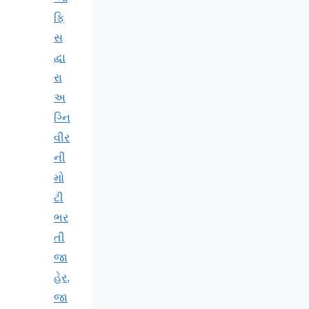
ફિ
સ
દ્વા
રા
અ
ગ્નિ
વીર
ની
મો
ટી
ભર
તી
જા
હેર,
જા