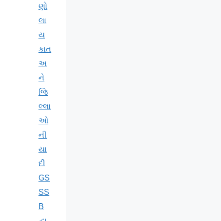
ણો
લા
ય
કાત
અ
ને
જિ
લ્લા
ઓ
ની
યા
દી
GS
SS
B
દ્વા