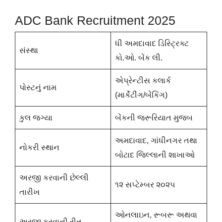
ADC Bank Recruitment 2025
ધી અમદાવાદ ડિસ્ટ્રિક્ટ
સંસ્થા
કો.ઓ. બેંક લી.
એપ્રેન્ટીસ કલાર્ક
પોસ્ટનું નામ
(માર્કેટીંગ/બેંકિંગ)
કુલ જગ્યા
બેંકની જરૂરિયાત મુજબ
અમદાવાદ, ગાંધીનગર તથા
નોકરી સ્થાન
બોટાદ જિલ્લાની શાખાઓ
અરજી કરવાની છેલ્લી
૧૨ સપ્ટેમ્બર ૨૦૨૫
તારીખ
ઓનલાઇન, રૂબરૂ અથવા
અરજી કરવાની રીત