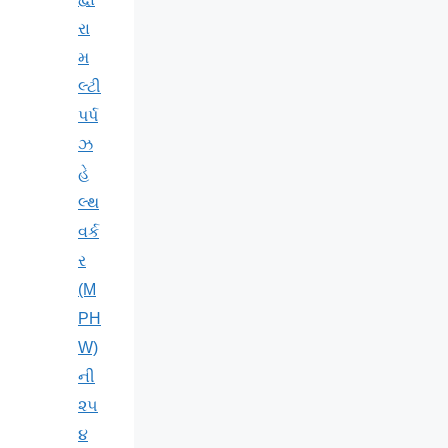
રા
મ
લ્ટી
પર્પ
ઝ
હે
લ્થ
વર્ક
ર
(M
PH
W)
ની
૨૫
૪