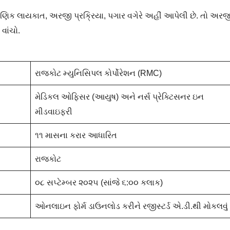
ક્ષણિક લાયકાત, અરજી પ્રક્રિયા, પગાર વગેરે અહીં આપેલી છે. તો અરજ
વાંચો.
રાજકોટ મ્યુનિસિપલ કોર્પોરેશન (RMC)
મેડિકલ ઓફિસર (આયુષ) અને નર્સ પ્રેક્ટિસનર ઇન
મીડવાઇફરી
૧૧ માસના કરાર આધારિત
રાજકોટ
૦૮ સપ્ટેમ્બર ૨૦૨૫ (સાંજે ૬:૦૦ કલાક)
ઓનલાઇન ફોર્મ ડાઉનલોડ કરીને રજીસ્ટર્ડ એ.ડી.થી મોકલવું