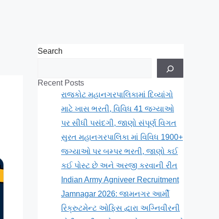
Search
Recent Posts
રાજકોટ મહાનગરપાલિકામાં દિવ્યાંગો
માટે ખાસ ભરતી, વિવિધ 41 જગ્યાઓ
પર સીધી પસંદગી, જાણો સંપૂર્ણ વિગત
સુરત મહાનગરપાલિકા માં વિવિધ 1900+
જગ્યાઓ પર બમ્પર ભરતી, જાણો કઈ
કઈ પોસ્ટ છે અને અરજી કરવાની રીત
Indian Army Agniveer Recruitment
Jamnagar 2026: જામનગર આર્મી
રિક્રુટમેન્ટ ઓફિસ દ્વારા અગ્નિવીરની