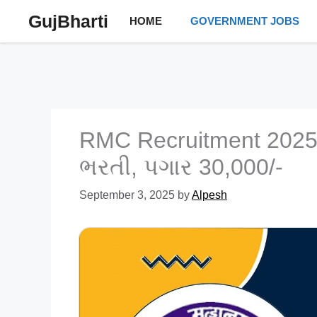
Skip
GujBharti
HOME
GOVERNMENT JOBS
to
content
RMC Recruitment 2025
ભરતી, પગાર 30,000/-
September 3, 2025
by
Alpesh