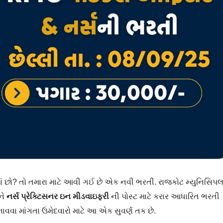
ાં છો? તો તમારા માટે આવી ગઈ છે એક નવી ભરતી. રાજકોટ મ્યુનિસિપ
ને
નર્સ પ્રેક્ટિસનર ઇન મીડવાઇફરી
ની પોસ્ટ માટે કરાર આધારિત ભરતી
 બનાવવા માંગતા ઉમેદવારો માટે આ એક સુવર્ણ તક છે.