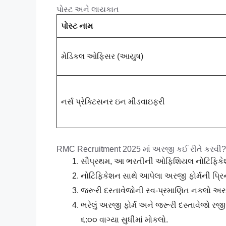
પોસ્ટ અને લાયકાત
પોસ્ટ નામ
મેડિકલ ઓફિસર (આયુષ)
નર્સ પ્રેક્ટિસનર ઇન મીડવાઇફરી
RMC Recruitment 2025 માં અરજી કઈ રીતે કરવી?
સૌપ્રથમ, આ ભરતીની ઓફિશિયલ નોટિફિકેશનને
નોટિફિકેશન સાથે આપેલા અરજી ફોર્મની પ્રિન્
જરૂરી દસ્તાવેજોની સ્વ-પ્રમાણિત નકલો અરજી
ભરેલું અરજી ફોર્મ અને જરૂરી દસ્તાવેજો રજી
૬:૦૦ વાગ્યા સુધીમાં મોકલો.