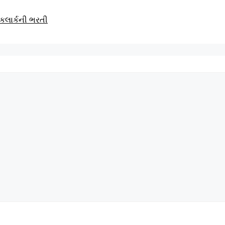
કલાર્કની ભરતી