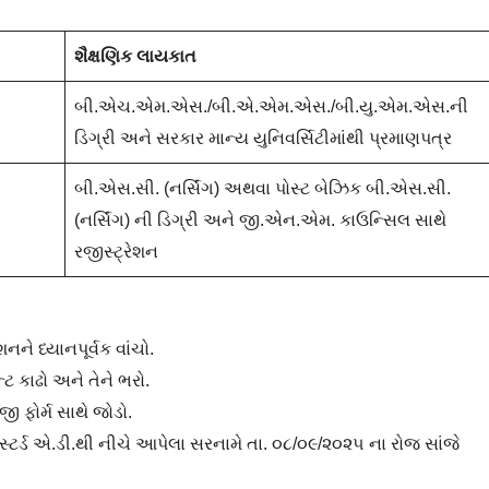
શૈક્ષણિક લાયકાત
બી.એચ.એમ.એસ./બી.એ.એમ.એસ./બી.યુ.એમ.એસ.ની
ડિગ્રી અને સરકાર માન્ય યુનિવર્સિટીમાંથી પ્રમાણપત્ર
બી.એસ.સી. (નર્સિંગ) અથવા પોસ્ટ બેઝિક બી.એસ.સી.
(નર્સિંગ) ની ડિગ્રી અને જી.એન.એમ. કાઉન્સિલ સાથે
રજીસ્ટ્રેશન
 ધ્યાનપૂર્વક વાંચો.
ટ કાઢો અને તેને ભરો.
 ફોર્મ સાથે જોડો.
સ્ટર્ડ એ.ડી.થી નીચે આપેલા સરનામે તા. ૦૮/૦૯/૨૦૨૫ ના રોજ સાંજે