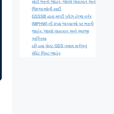
મોટી ભરતી જાહેર, જાણો લાયકાત અને
જિલ્લાઓની યાદી
GSSSB દ્વારા મલ્ટી પર્પઝ હેલ્થ વર્કર
(MPHW) ની ૨૫૪ જગ્યાઓ પર ભરતી
જાહેર, જાણો લાયકાત અને અરજી
પ્રક્રિયા
ઇન્ડિયા પોસ્ટ GDS તમામ સર્કલનું
મેરિટ લિસ્ટ જાહેર
લ