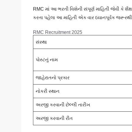
RMC માં આ ભરતી વિશેની સંપૂર્ણ માહિતી જેવી કે શૈ
કરતા પહેલા આ માહિતી એક વાર ધ્યાનપૂર્વક જરૂરથી 
RMC Recruitment 2025
સંસ્થા
પોસ્ટનું નામ
જાહેરાતનો પ્રકાર
નોકરી સ્થાન
અરજી કરવાની છેલ્લી તારીખ
અરજી કરવાની રીત