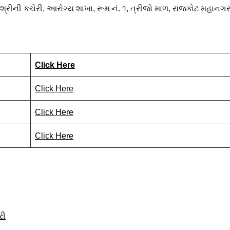
્રીની કચેરી, આરોગ્ય શાખા, રૂમ નં. ૧, ત્રીજો માળ, રાજકોટ મહાનગ
Click Here
Click Here
Click Here
Click Here
રી