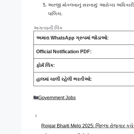
અરજી મોકલવાનું સરનામું: આરોગ્ય અધિકારીશ
પાલિકા.
અગત્યની લિંક
અમારા WhatsApp ગ્રુપમાં જોડાઓ:
Official Notification PDF:
ફોર્મ લિંક:
હાલમાં ચાલી રહેલી ભરતીઓ:
Categories
Government Jobs
Rojgar Bharti Melo 2025: જિલ્લા રોજગાર કચે