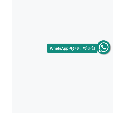
WhatsApp ગ્રૂપમાં જોડાવો!