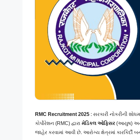
RMC Recruitment 2025
: સરકારી નોકરીની શોધમ
કોર્પોરેશન (RMC) દ્વારા
મેડિકલ ઓફિસર
(આયુષ) અ
જાહેર કરવામાં આવી છે. આરોગ્ય ક્ષેત્રમાં કારકિર્દી