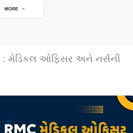
MORE
 : મેડિકલ ઓફિસર અને નર્સની