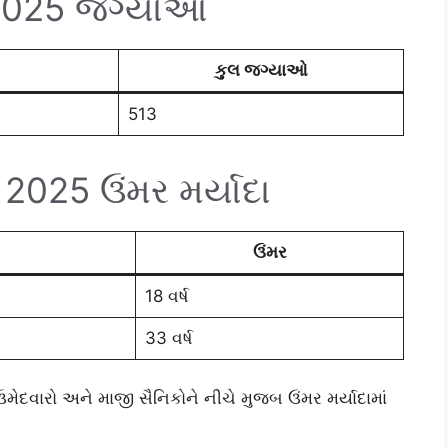
 2025 જગ્યાઓ
કુલ જગ્યાઓ
513
025 ઉંમર મર્યાદા
ઉંમર
18 વર્ષ
33 વર્ષ
ેદવારો અને માજી સૈનિકોને નીચે મુજબ ઉંમર મર્યાદામાં