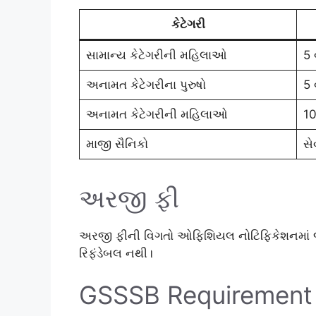
કેટેગરી
સામાન્ય કેટેગરીની મહિલાઓ
5 વ
અનામત કેટેગરીના પુરુષો
5 વ
અનામત કેટેગરીની મહિલાઓ
10
માજી સૈનિકો
સે
અરજી ફી
અરજી ફીની વિગતો ઓફિશિયલ નોટિફિકેશનમાં 
રિફંડેબલ નથી।
GSSSB Requirement 