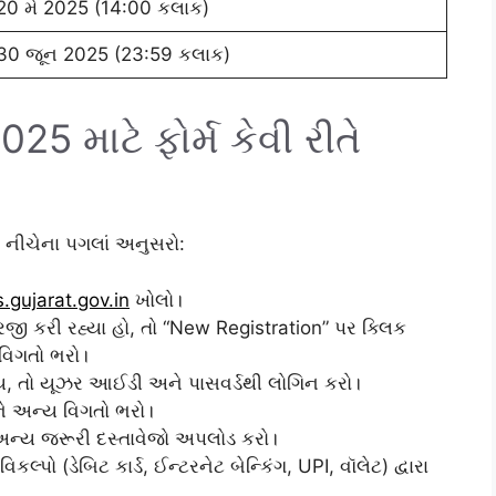
20 મે 2025 (14:00 કલાક)
30 જૂન 2025 (23:59 કલાક)
25 માટે ફોર્મ કેવી રીતે
ટે નીચેના પગલાં અનુસરો:
s.gujarat.gov.in
ખોલો।
ી કરી રહ્યા હો, તો “New Registration” પર ક્લિક
વિગતો ભરો।
ય, તો યૂઝર આઈડી અને પાસવર્ડથી લોગિન કરો।
ને અન્ય વિગતો ભરો।
ન્ય જરૂરી દસ્તાવેજો અપલોડ કરો।
ો (ડેબિટ કાર્ડ, ઈન્ટરનેટ બેન્કિંગ, UPI, વૉલેટ) દ્વારા