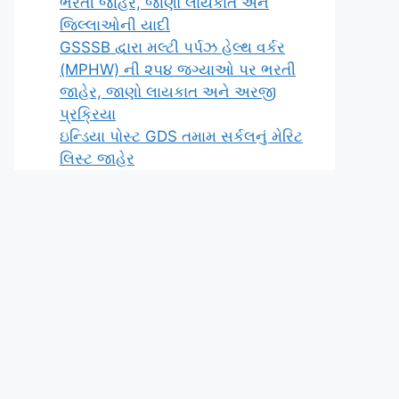
ભરતી જાહેર, જાણો લાયકાત અને
જિલ્લાઓની યાદી
GSSSB દ્વારા મલ્ટી પર્પઝ હેલ્થ વર્કર
(MPHW) ની ૨૫૪ જગ્યાઓ પર ભરતી
જાહેર, જાણો લાયકાત અને અરજી
પ્રક્રિયા
ઇન્ડિયા પોસ્ટ GDS તમામ સર્કલનું મેરિટ
લિસ્ટ જાહેર