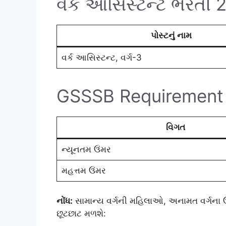
વર્ક આસિસ્ટન્ટ ભરતી
પોસ્ટનું નામ
વર્ક આસિસ્ટન્ટ, વર્ગ-3
GSSSB Requirement 2
વિગત
ન્યૂનતમ ઉંમર
મહત્તમ ઉંમર
નોંધ:
સામાન્ય વર્ગની મહિલાઓ, અનામત વર્ગના ઉમ
છૂટછાટ મળશે: