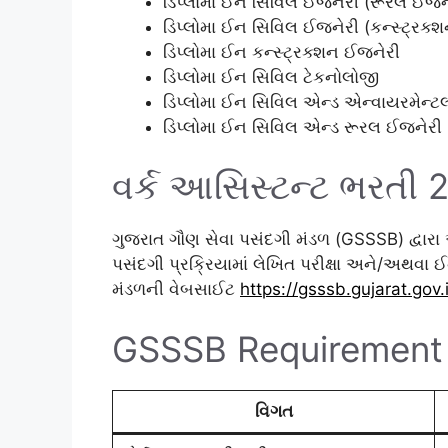
ડિપ્લોમા ઈન સિવિલ ઈજનેરી (રૂરલ ઈજન
ડિપ્લોમા ઈન સિવિલ ઈજનેરી (કન્સ્ટ્રક્
ડિપ્લોમા ઈન કન્સ્ટ્રક્શન ઈજનેરી
ડિપ્લોમા ઈન સિવિલ ટેકનોલોજી
ડિપ્લોમા ઈન સિવિલ એન્ડ એન્વાયરમેન્
ડિપ્લોમા ઈન સિવિલ એન્ડ રૂરલ ઈજનેરી
વર્ક આસિસ્ટન્ટ ભરતી 
ગુજરાત ગૌણ સેવા પસંદગી મંડળ (GSSSB) દ્વારા
પસંદગી પ્રક્રિયામાં લેખિત પરીક્ષા અને/અથવા 
મંડળની વેબસાઈટ
https://gsssb.gujarat.gov.
GSSSB Requirement 
વિગત