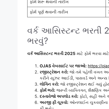
ફોર્મ શરૂ થવાની તારીખ
ફોર્મ પૂર્ણ થવાની તારીખ
વર્ક આસિસ્ટન્ટ ભરતી 20
ભરવું?
વર્ક આસિસ્ટન્ટ ભરતી 2025
માટે ફોર્મ ભરવા મા
OJAS વેબસાઈટ પર જાઓ:
https://oja
રજીસ્ટ્રેશન કરો:
જો તમે પહેલી વખત અરજ
કરીને યૂઝર આઈડી, પાસવર્ડ અને અન્ય 
લોગિન કરો:
જો રજીસ્ટ્રેશન થઈ ગયું હો
ફોર્મ ભરો:
જરૂરી વ્યક્તિગત, શૈક્ષણિક અ
દસ્તાવેજો અપલોડ કરો:
ફોટો, સહી અને અ
અરજી ફી ચૂકવો:
ઓનલાઈન ચુકવણીના વિકલ્પ
ફી ભરો।