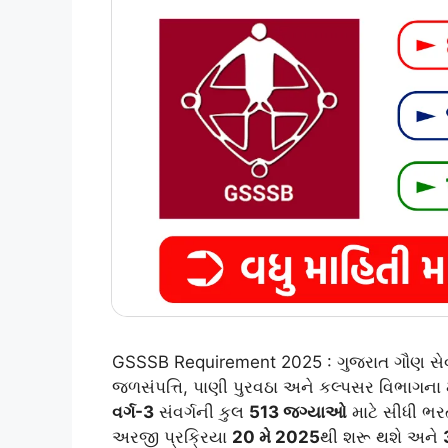
GSSSB Requirement 2025 : ગુજરાત ગૌણ સેવા પ
જળસંપત્તિ, પાણી પુરવઠા અને કલ્પસર વિભાગના
વર્ગ-3
સંવર્ગની કુલ
513 જગ્યાઓ
માટે સીધી ભ
અરજી પ્રક્રિયા
20 મે 2025
થી શરૂ થશે અને