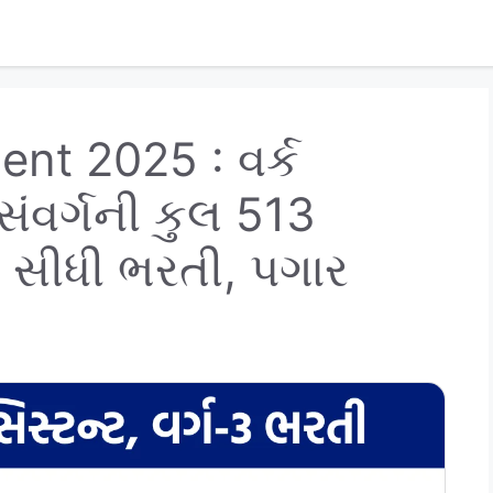
t 2025 : વર્ક
સંવર્ગની કુલ 513
 સીધી ભરતી, પગાર