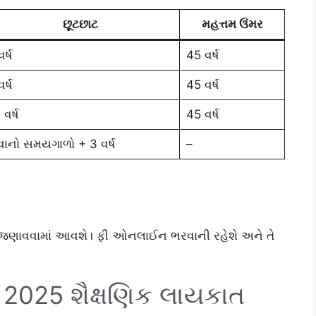
છૂટછાટ
મહત્તમ ઉંમર
ર્ષ
45 વર્ષ
ર્ષ
45 વર્ષ
 વર્ષ
45 વર્ષ
વાનો સમયગાળો + 3 વર્ષ
–
જણાવવામાં આવશે। ફી ઓનલાઈન ભરવાની રહેશે અને તે
2025 શૈક્ષણિક લાયકાત