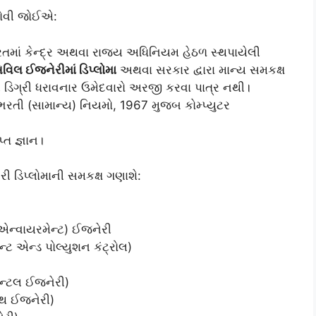
હોવી જોઈએ:
તમાં કેન્દ્ર અથવા રાજ્ય અધિનિયમ હેઠળ સ્થપાયેલી
િવિલ ઈજનેરીમાં ડિપ્લોમા
અથવા સરકાર દ્વારા માન્ય સમકક્ષ
ડિગ્રી ધરાવનાર ઉમેદવારો અરજી કરવા પાત્ર નથી।
ભરતી (સામાન્ય) નિયમો, 1967 મુજબ કોમ્પ્યુટર
્ત જ્ઞાન।
 ડિપ્લોમાની સમકક્ષ ગણાશે:
 એન્વાયરમેન્ટ) ઈજનેરી
્ટ એન્ડ પોલ્યુશન કંટ્રોલ)
ેન્ટલ ઈજનેરી)
્થ ઈજનેરી)