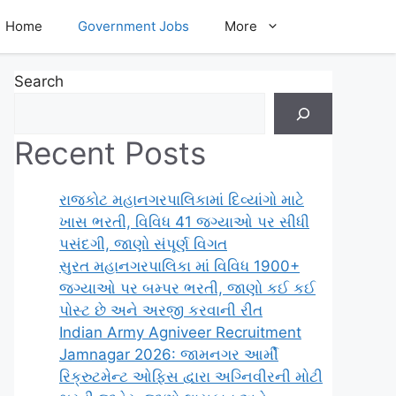
Home
Government Jobs
More
Search
Recent Posts
રાજકોટ મહાનગરપાલિકામાં દિવ્યાંગો માટે
ખાસ ભરતી, વિવિધ 41 જગ્યાઓ પર સીધી
પસંદગી, જાણો સંપૂર્ણ વિગત
સુરત મહાનગરપાલિકા માં વિવિધ 1900+
જગ્યાઓ પર બમ્પર ભરતી, જાણો કઈ કઈ
પોસ્ટ છે અને અરજી કરવાની રીત
Indian Army Agniveer Recruitment
Jamnagar 2026: જામનગર આર્મી
રિક્રુટમેન્ટ ઓફિસ દ્વારા અગ્નિવીરની મોટી