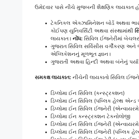
ઉમેદવાર પાસે નીચે મુજબની શૈક્ષણિક લાયકાત 
ટેકનિકલ એક્ઝામિનેશન બોર્ડ અથવા ભાર
કોઈપણ યુનિવર્સિટી અથવા સંસ્થામાંથી
સ
લાયકાત।
નોંધ:
સિવિલ ઈજનેરીમાં બેચલર 
ગુજરાત સિવિલ સર્વિસીસ વર્ગીકરણ અને 
એપ્લિકેશનનું મૂળભૂત જ્ઞાન।
ગુજરાતી અથવા હિન્દી અથવા બંનેનું પર્યાપ
સમકક્ષ લાયકાત:
નીચેની લાયકાતો સિવિલ ઈજનેરી
ડિપ્લોમા ઈન સિવિલ (કન્સ્ટ્રક્શન)
ડિપ્લોમા ઈન સિવિલ (પબ્લિક હેલ્થ એન્ડ
ડિપ્લોમા ઈન સિવિલ ઈજનેરી (એન્વાયરમેન
ડિપ્લોમા ઈન કન્સ્ટ્રક્શન ટેકનોલોજી
ડિપ્લોમા ઈન સિવિલ ઈજનેરી (એન્વાયરમ
ડિપ્લોમા ઈન સિવિલ ઈજનેરી (પબ્લિક હેલ