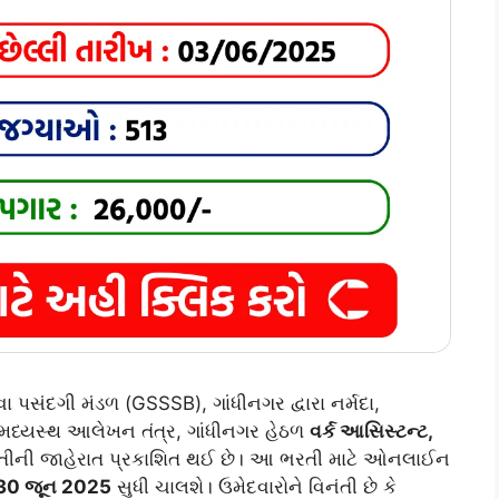
સંદગી મંડળ (GSSSB), ગાંધીનગર દ્વારા નર્મદા,
 મધ્યસ્થ આલેખન તંત્ર, ગાંધીનગર હેઠળ
વર્ક આસિસ્ટન્ટ,
રતીની જાહેરાત પ્રકાશિત થઈ છે। આ ભરતી માટે ઓનલાઈન
30 જૂન 2025
સુધી ચાલશે। ઉમેદવારોને વિનંતી છે કે