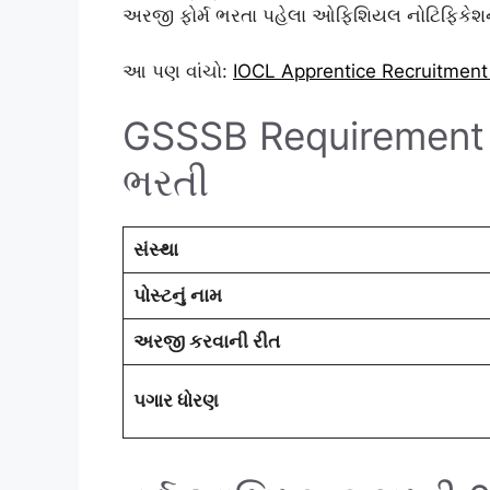
અરજી ફોર્મ ભરતા પહેલા ઓફિશિયલ નોટિફિકેશન ધ
આ પણ વાંચો:
IOCL Apprentice Recruitment
GSSSB Requirement 2
ભરતી
સંસ્થા
પોસ્ટનું નામ
અરજી કરવાની રીત
પગાર ધોરણ