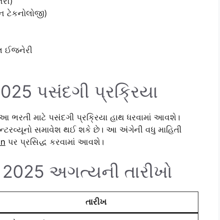
ેરી)
શન ટેકનોલોજી)
ટલ ઈજનેરી
2025 પસંદગી પ્રક્રિયા
 આ ભરતી માટે પસંદગી પ્રક્રિયા હાથ ધરવામાં આવશે।
ઈન્ટરવ્યૂનો સમાવેશ થઈ શકે છે। આ અંગેની વધુ માહિતી
in
પર પ્રસિદ્ધ કરવામાં આવશે।
2025 અગત્યની તારીખો
તારીખ