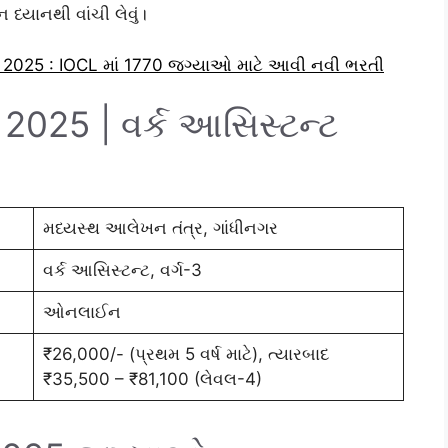
્યાનથી વાંચી લેવું।
 2025 : IOCL માં 1770 જગ્યાઓ માટે આવી નવી ભરતી
025 | વર્ક આસિસ્ટન્ટ
મધ્યસ્થ આલેખન તંત્ર, ગાંધીનગર
વર્ક આસિસ્ટન્ટ, વર્ગ-3
ઓનલાઈન
₹26,000/- (પ્રથમ 5 વર્ષ માટે), ત્યારબાદ
₹35,500 – ₹81,100 (લેવલ-4)