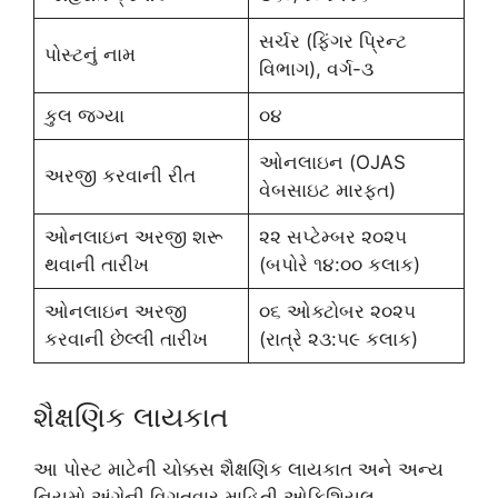
સર્ચર (ફિંગર પ્રિન્ટ
પોસ્ટનું નામ
વિભાગ), વર્ગ-૩
કુલ જગ્યા
૦૪
ઓનલાઇન (OJAS
અરજી કરવાની રીત
વેબસાઇટ મારફત)
ઓનલાઇન અરજી શરૂ
૨૨ સપ્ટેમ્બર ૨૦૨૫
થવાની તારીખ
(બપોરે ૧૪:૦૦ કલાક)
ઓનલાઇન અરજી
૦૬ ઓક્ટોબર ૨૦૨૫
કરવાની છેલ્લી તારીખ
(રાત્રે ૨૩:૫૯ કલાક)
શૈક્ષણિક લાયકાત
આ પોસ્ટ માટેની ચોક્કસ શૈક્ષણિક લાયકાત અને અન્ય
નિયમો અંગેની વિગતવાર માહિતી ઓફિશિયલ