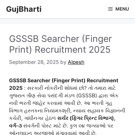
Skip
GujBharti
MENU
to
content
GSSSB Searcher (Finger
Print) Recruitment 2025
September 28, 2025
by
Alpesh
GSSSB Searcher (Finger Print) Recruitment
2025
: સરકારી નોકરીની શોધમાં છો? તો તમારા માટે
ગુજરાત ગૌણ સેવા પસંદગી મંડળ (GSSSB) દ્વારા એક
નવી ભરતી જાહેર કરવામાં આવી છે. આ ભરતી ગૃહ
વિભાગ હસ્તકના નિયામકશ્રી, ન્યાય સહાયક વિજ્ઞાનની
કચેરી, ગાંધીનગર હેઠળ
સર્ચર (ફિંગર પ્રિન્ટ વિભાગ),
વર્ગ-૩
સંવર્ગની પોસ્ટ માટે છે. કુલ ૦૪ જગ્યાઓ પર
ઓનલાઇન અરજીઓ મંગાવવામાં આવી છે.