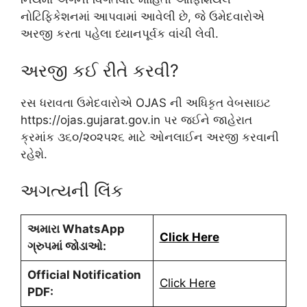
નોટિફિકેશનમાં આપવામાં આવેલી છે, જે ઉમેદવારોએ
અરજી કરતા પહેલા ધ્યાનપૂર્વક વાંચી લેવી.
અરજી કઈ રીતે કરવી?
રસ ધરાવતા ઉમેદવારોએ OJAS ની અધિકૃત વેબસાઇટ
https://ojas.gujarat.gov.in પર જઈને જાહેરાત
ક્રમાંક ૩૬૦/૨૦૨૫૨૬ માટે ઓનલાઈન અરજી કરવાની
રહેશે.
અગત્યની લિંક
અમારા WhatsApp
Click Here
ગ્રુપમાં જોડાઓ:
Official Notification
Click Here
PDF: