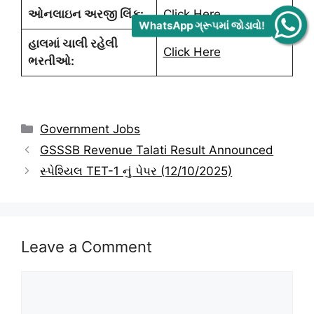
ઓનલાઇન અરજી લિંક:
Click Here
WhatsApp ગ્રૂપમાં જોડાવો!
હાલમાં ચાલી રહેલી
Click Here
ભરતીઓ:
Categories
Government Jobs
GSSSB Revenue Talati Result Announced
સ્પેશ્યિલ TET-1 નું પેપર (12/10/2025)
Leave a Comment
Comment