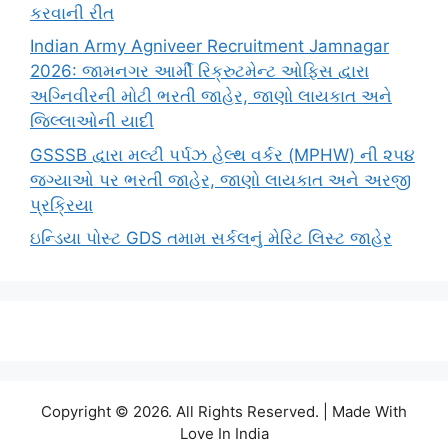
કરવાની રીત
Indian Army Agniveer Recruitment Jamnagar
2026: જામનગર આર્મી રિક્રુટમેન્ટ ઓફિસ દ્વારા
અગ્નિવીરની મોટી ભરતી જાહેર, જાણો લાયકાત અને
જિલ્લાઓની યાદી
GSSSB દ્વારા મલ્ટી પર્પઝ હેલ્થ વર્કર (MPHW) ની ૨૫૪
જગ્યાઓ પર ભરતી જાહેર, જાણો લાયકાત અને અરજી
પ્રક્રિયા
ઇન્ડિયા પોસ્ટ GDS તમામ સર્કલનું મેરિટ લિસ્ટ જાહેર
Copyright © 2026. All Rights Reserved. | Made With
Love In India