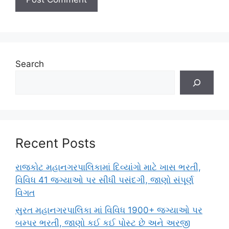
Search
Recent Posts
રાજકોટ મહાનગરપાલિકામાં દિવ્યાંગો માટે ખાસ ભરતી,
વિવિધ 41 જગ્યાઓ પર સીધી પસંદગી, જાણો સંપૂર્ણ
વિગત
સુરત મહાનગરપાલિકા માં વિવિધ 1900+ જગ્યાઓ પર
બમ્પર ભરતી, જાણો કઈ કઈ પોસ્ટ છે અને અરજી