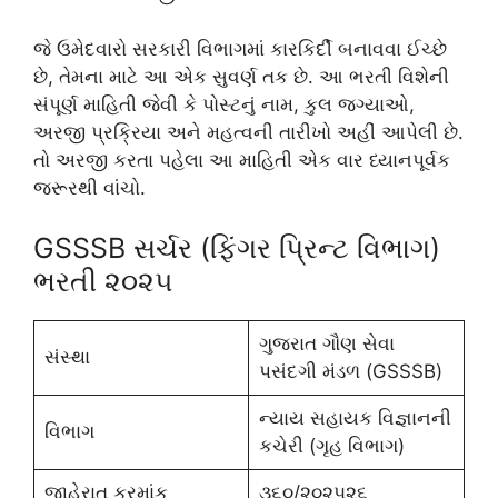
જે ઉમેદવારો સરકારી વિભાગમાં કારકિર્દી બનાવવા ઈચ્છે
છે, તેમના માટે આ એક સુવર્ણ તક છે. આ ભરતી વિશેની
સંપૂર્ણ માહિતી જેવી કે પોસ્ટનું નામ, કુલ જગ્યાઓ,
અરજી પ્રક્રિયા અને મહત્વની તારીખો અહીં આપેલી છે.
તો અરજી કરતા પહેલા આ માહિતી એક વાર ધ્યાનપૂર્વક
જરૂરથી વાંચો.
GSSSB સર્ચર (ફિંગર પ્રિન્ટ વિભાગ)
ભરતી ૨૦૨૫
ગુજરાત ગૌણ સેવા
સંસ્થા
પસંદગી મંડળ (GSSSB)
ન્યાય સહાયક વિજ્ઞાનની
વિભાગ
કચેરી (ગૃહ વિભાગ)
જાહેરાત ક્રમાંક
૩૬૦/૨૦૨૫૨૬