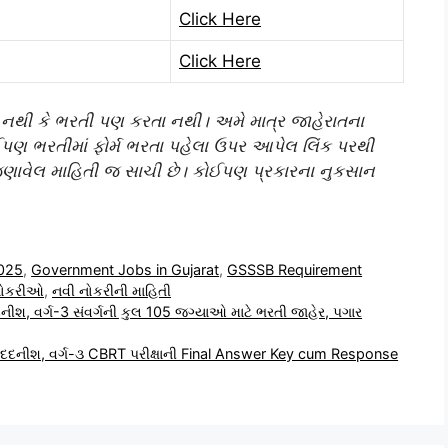
Click Here
Click Here
થી કે ભરતી પણ કરતા નથી। અમે માત્ર જાહેરાતના
ણ ભરતીમાં ફોર્મ ભરતા પહેલા ઉપર આપેલ લિંક પરથી
 જણાવેલ માહિતી જ સાચી છે। કોઈપણ પ્રકારના નુકસાન
025
,
Government Jobs in Gujarat
,
GSSSB Requirement
નોકરીઓ
,
નવી નોકરીની માહિતી
શ, વર્ગ-3 સંવર્ગની કુલ 105 જગ્યાઓ માટે ભરતી જાહેર, પગાર
મદદનીશ, વર્ગ-૩ CBRT પરીક્ષાની Final Answer Key cum Response