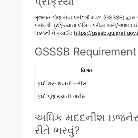
પ્રક્રિયા
ગુજરાત ગૌણ સેવા પસંદગી મંડળ (GSSSB) દ્વારા
પસંદગી પ્રક્રિયામાં લેખિત પરીક્ષા અને/અથવા 
મંડળની વેબસાઈટ
https://gsssb.gujarat.gov.
GSSSB Requirement 
વિગત
ફોર્મ શરૂ થવાની તારીખ
ફોર્મ પૂર્ણ થવાની તારીખ
અધિક મદદનીશ ઇજનેર ભ
રીતે ભરવું?