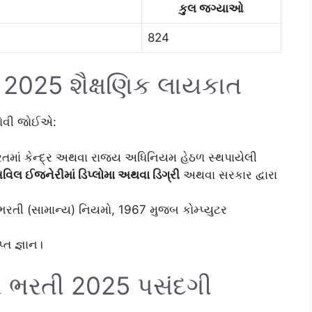
કુલ જગ્યાઓ
824
2025 શૈક્ષણિક લાયકાત
હોવી જોઈએ:
તમાં કેન્દ્ર અથવા રાજ્ય અધિનિયમ હેઠળ સ્થપાયેલી
િવિલ ઈજનેરીમાં ડિપ્લોમા અથવા ડિગ્રી
અથવા સરકાર દ્વારા
ભરતી (સામાન્ય) નિયમો, 1967 મુજબ કોમ્પ્યુટર
્ત જ્ઞાન।
 ભરતી 2025 પસંદગી