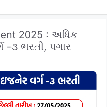
ent 2025 : અધિક
ગ -૩ ભરતી, પગાર