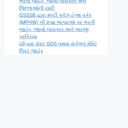
ભરતી જાહેર, જાણો લાયકાત અને
જિલ્લાઓની યાદી
GSSSB દ્વારા મલ્ટી પર્પઝ હેલ્થ વર્કર
(MPHW) ની ૨૫૪ જગ્યાઓ પર ભરતી
જાહેર, જાણો લાયકાત અને અરજી
પ્રક્રિયા
ઇન્ડિયા પોસ્ટ GDS તમામ સર્કલનું મેરિટ
લિસ્ટ જાહેર