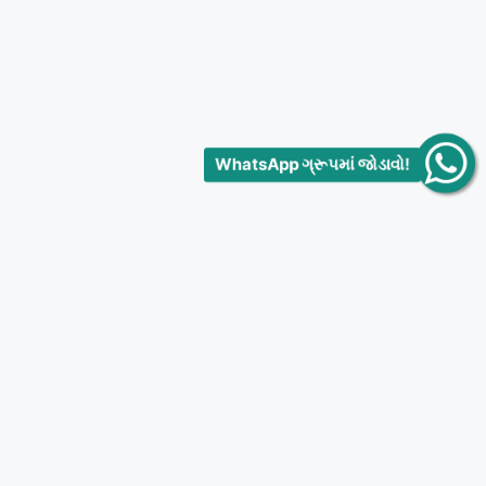
WhatsApp ગ્રૂપમાં જોડાવો!