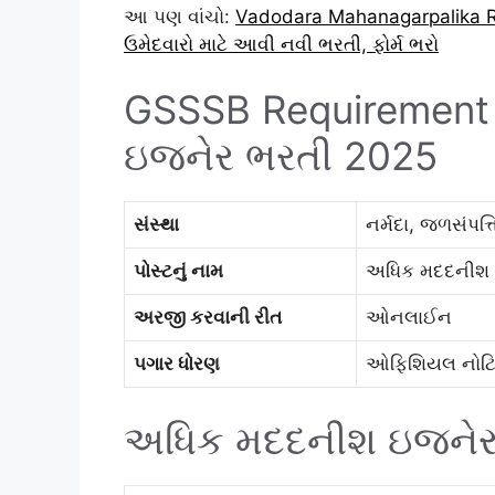
આ પણ વાંચો:
Vadodara Mahanagarpalika Rec
ઉમેદવારો માટે આવી નવી ભરતી, ફોર્મ ભરો
GSSSB Requirement
ઇજનેર ભરતી 2025
સંસ્થા
નર્મદા, જળસંપત્
પોસ્ટનું નામ
અધિક મદદનીશ ઇ
અરજી કરવાની રીત
ઓનલાઈન
પગાર ધોરણ
ઓફિશિયલ નોટિ
અધિક મદદનીશ ઇજનેર