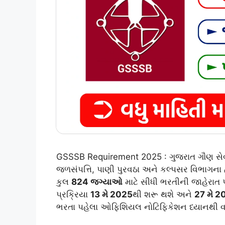
GSSSB Requirement 2025 : ગુજરાત ગૌણ સેવા પ
જળસંપત્તિ, પાણી પુરવઠા અને કલ્પસર વિભાગના
કુલ
824 જગ્યાઓ
માટે સીધી ભરતીની જાહેરા
પ્રક્રિયા
13 મે 2025
થી શરૂ થશે અને
27 મે 2
ભરતા પહેલા ઓફિશિયલ નોટિફિકેશન ધ્યાનથી વાંચ