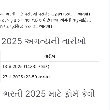
 આ ભરતી માટે પસંદગી પ્રક્રિયા હાથ ધરવામાં આવશે।
ઈન્ટરવ્યૂનો સમાવેશ થઈ શકે છે। આ અંગેની વધુ માહિતી
in
પર પ્રસિદ્ધ કરવામાં આવશે।
2025 અગત્યની તારીખો
તારીખ
13 મે 2025 (14:00 કલાક)
27 મે 2025 (23:59 કલાક)
રતી 2025 માટે ફોર્મ કેવી