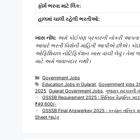
ફોર્મ ભરવા માટે લિંક:
હાલમાં ચાલી રહેલી ભરતીઓ:
ખાસ નોંધ:
અમે કોઈપણ પ્રકારની નોકરી આપતા ન
આધારે ભરતી વિશેની માહિતી આપીએ છીએ। કોઈપ
ઓફિશિયલ નોટિફિકેશન ખાસ વાંચી લેવું। તેમાં
માટે અમે જવાબદાર નથી।
Categories
Government Jobs
Tags
Education Jobs in Gujarat
,
Government jobs 2
2025
,
Gujarat Government Jobs
,
ગુજરાત સરકારની 
GSSSB Requirement 2025 : સિનિયર વૈજ્ઞાનિક મદદની
₹49,600/-
GSSSB Final Answerkey 2025 : કન્યાન તાંત્રિક 
Sheet જાહેર