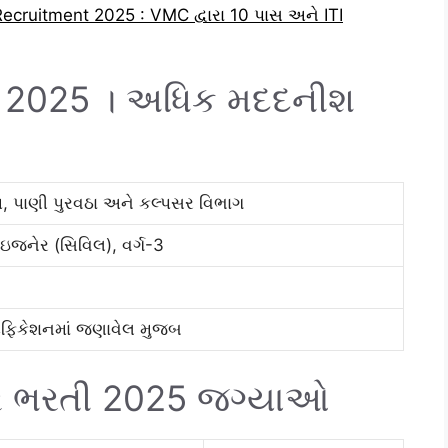
ruitment 2025 : VMC દ્વારા 10 પાસ અને ITI
 2025 । અધિક મદદનીશ
તિ, પાણી પુરવઠા અને કલ્પસર વિભાગ
જનેર (સિવિલ), વર્ગ-3
ફિકેશનમાં જણાવેલ મુજબ
 ભરતી 2025 જગ્યાઓ