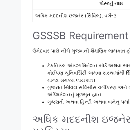
પોસ્ટનું નામ
અધિક મદદનીશ ઇજનેર (સિવિલ), વર્ગ-3
GSSSB Requirement 
ઉમેદવાર પાસે નીચે મુજબની શૈક્ષણિક લાયકાત 
ટેકનિકલ એક્ઝામિનેશન બોર્ડ અથવા ભાર
કોઈપણ યુનિવર્સિટી અથવા સંસ્થામાંથી
સ
માન્ય સમકક્ષ લાયકાત।
ગુજરાત સિવિલ સર્વિસીસ વર્ગીકરણ અને 
એપ્લિકેશનનું મૂળભૂત જ્ઞાન।
ગુજરાતી અથવા હિન્દી અથવા બંનેનું પર્યાપ
અધિક મદદનીશ ઇજનેર