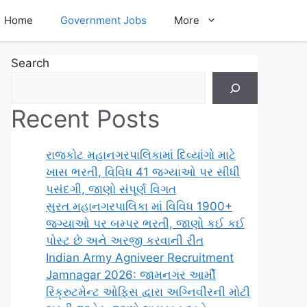
Home
Government Jobs
More
Search
Recent Posts
રાજકોટ મહાનગરપાલિકામાં દિવ્યાંગો માટે
ખાસ ભરતી, વિવિધ 41 જગ્યાઓ પર સીધી
પસંદગી, જાણો સંપૂર્ણ વિગત
સુરત મહાનગરપાલિકા માં વિવિધ 1900+
જગ્યાઓ પર બમ્પર ભરતી, જાણો કઈ કઈ
પોસ્ટ છે અને અરજી કરવાની રીત
Indian Army Agniveer Recruitment
Jamnagar 2026: જામનગર આર્મી
રિક્રુટમેન્ટ ઓફિસ દ્વારા અગ્નિવીરની મોટી