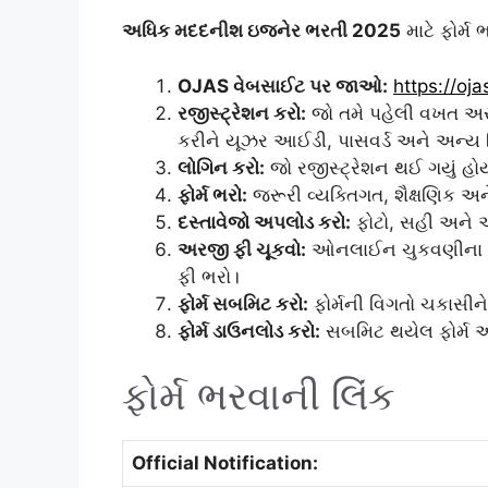
અધિક મદદનીશ ઇજનેર ભરતી 2025
માટે ફોર્મ
OJAS વેબસાઈટ પર જાઓ:
https://oja
રજીસ્ટ્રેશન કરો:
જો તમે પહેલી વખત અરજ
કરીને યૂઝર આઈડી, પાસવર્ડ અને અન્ય 
લોગિન કરો:
જો રજીસ્ટ્રેશન થઈ ગયું હો
ફોર્મ ભરો:
જરૂરી વ્યક્તિગત, શૈક્ષણિક અ
દસ્તાવેજો અપલોડ કરો:
ફોટો, સહી અને અ
અરજી ફી ચૂકવો:
ઓનલાઈન ચુકવણીના વિકલ્પ
ફી ભરો।
ફોર્મ સબમિટ કરો:
ફોર્મની વિગતો ચકાસીન
ફોર્મ ડાઉનલોડ કરો:
સબમિટ થયેલ ફોર્મ અન
ફોર્મ ભરવાની લિંક
Official Notification: