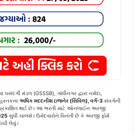
સંદગી મંડળ (GSSSB), ગાંધીનગર દ્વારા નર્મદા,
 હસ્તકના
અધિક મદદનીશ ઇજનેર (સિવિલ), વર્ગ-3
સંવર્ગની
ત પ્રકાશિત થઈ છે। આ ભરતી માટે ઓનલાઈન અરજી
025
સુધી ચાલશે। ઉમેદવારોને વિનંતી છે કે અરજી ફોર્મ
ી લેવું।