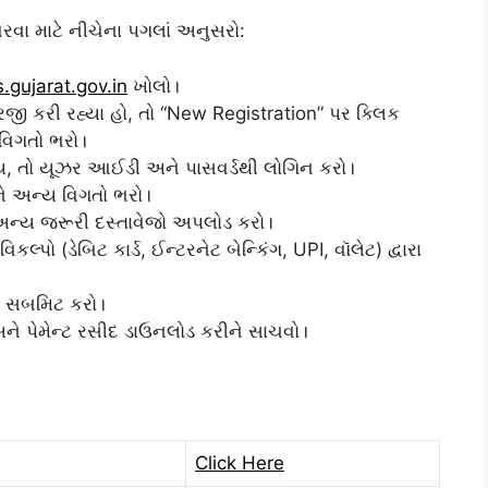
 ભરવા માટે નીચેના પગલાં અનુસરો:
s.gujarat.gov.in
ખોલો।
ી કરી રહ્યા હો, તો “New Registration” પર ક્લિક
વિગતો ભરો।
ય, તો યૂઝર આઈડી અને પાસવર્ડથી લોગિન કરો।
ને અન્ય વિગતો ભરો।
ન્ય જરૂરી દસ્તાવેજો અપલોડ કરો।
ો (ડેબિટ કાર્ડ, ઈન્ટરનેટ બેન્કિંગ, UPI, વૉલેટ) દ્વારા
ે સબમિટ કરો।
ે પેમેન્ટ રસીદ ડાઉનલોડ કરીને સાચવો।
Click Here