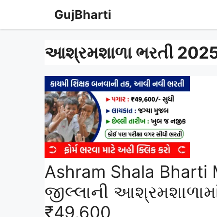
Skip
GujBharti
to
content
આશ્રમશાળા ભરતી 202
Ashram Shala Bharti 
જીલ્લાની આશ્રમશાળામા
₹49,600