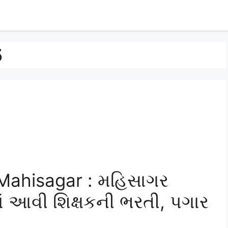
5
Mahisagar : મહિસાગર
ં આવી શિક્ષકની ભરતી, પગાર