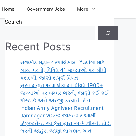
Home
Government Jobs
More
Search
Recent Posts
રાજકોટ મહાનગરપાલિકામાં દિવ્યાંગો માટે
ખાસ ભરતી, વિવિધ 41 જગ્યાઓ પર સીધી
પસંદગી, જાણો સંપૂર્ણ વિગત
સુરત મહાનગરપાલિકા માં વિવિધ 1900+
જગ્યાઓ પર બમ્પર ભરતી, જાણો કઈ કઈ
પોસ્ટ છે અને અરજી કરવાની રીત
Indian Army Agniveer Recruitment
Jamnagar 2026: જામનગર આર્મી
રિક્રુટમેન્ટ ઓફિસ દ્વારા અગ્નિવીરની મોટી
ભરતી જાહેર, જાણો લાયકાત અને