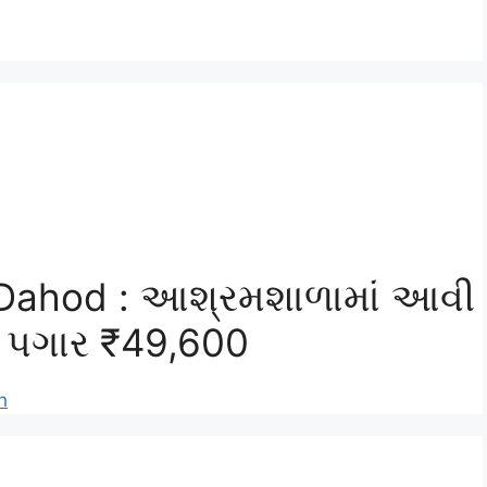
 Dahod : આશ્રમશાળામાં આવી
 પગાર ₹49,600
h