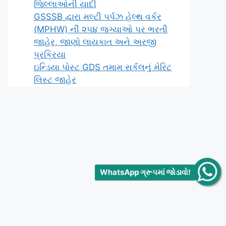
જિલ્લાઓની યાદી
GSSSB દ્વારા મલ્ટી પર્પઝ હેલ્થ વર્કર
(MPHW) ની ૨૫૪ જગ્યાઓ પર ભરતી
જાહેર, જાણો લાયકાત અને અરજી
પ્રક્રિયા
ઇન્ડિયા પોસ્ટ GDS તમામ સર્કલનું મેરિટ
લિસ્ટ જાહેર
WhatsApp ગ્રૂપમાં જોડાવો!